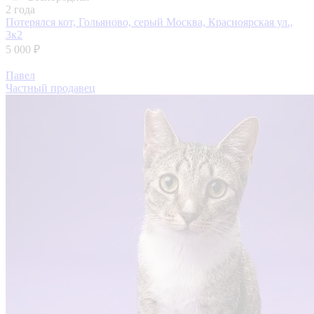
2 года
Потерялся кот, Гольяново, серый
Москва, Красноярская ул.,
3к2
5 000 ₽
Павел
Частный продавец