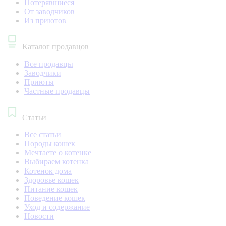
Потерявшиеся
От заводчиков
Из приютов
Каталог продавцов
Все продавцы
Заводчики
Приюты
Частные продавцы
Статьи
Все статьи
Породы кошек
Мечтаете о котенке
Выбираем котенка
Котенок дома
Здоровье кошек
Питание кошек
Поведение кошек
Уход и содержание
Новости