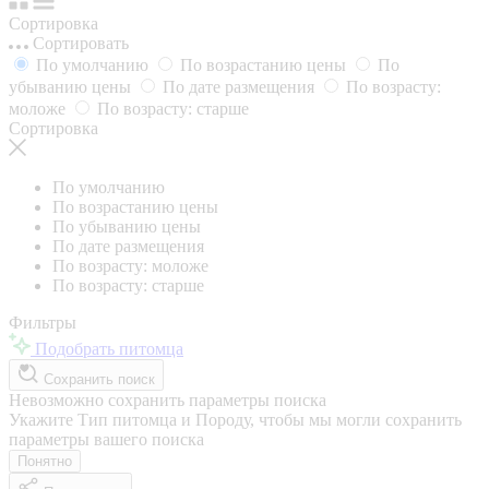
Сортировка
Сортировать
По умолчанию
По возрастанию цены
По
убыванию цены
По дате размещения
По возрасту:
моложе
По возрасту: старше
Сортировка
По умолчанию
По возрастанию цены
По убыванию цены
По дате размещения
По возрасту: моложе
По возрасту: старше
Фильтры
Подобрать питомца
Сохранить поиск
Невозможно сохранить параметры поиска
Укажите Тип питомца и Породу, чтобы мы могли сохранить
параметры вашего поиска
Понятно