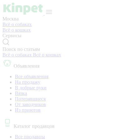
Москва
Всё о собаках
Всё о кошках
Сервисы
Поиск по статьям
Всё о собаках
Всё о кошках
Объявления
Все объявления
На продажу
В добрые руки
Вязка
Потерявшиеся
От заводчиков
Из приютов
Каталог продавцов
Все продавцы