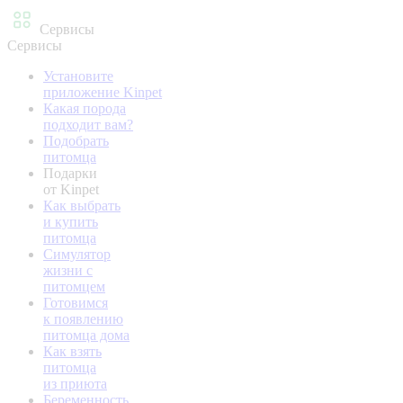
Сервисы
Сервисы
Установите
приложение Kinpet
Какая порода
подходит вам?
Подобрать
питомца
Подарки
от Kinpet
Как выбрать
и купить
питомца
Симулятор
жизни с
питомцем
Готовимся
к появлению
питомца дома
Как взять
питомца
из приюта
Беременность