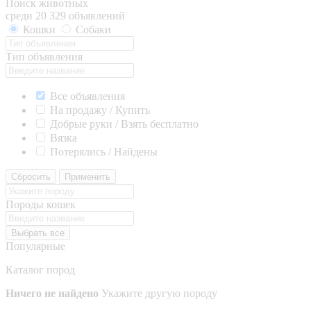
Поиск животных
среди 20 329 объявлений
Кошки
Собаки
Тип объявления
Все объявления
На продажу / Купить
Добрые руки / Взять бесплатно
Вязка
Потерялись / Найдены
Сбросить
Применить
Породы кошек
Выбрать все
Популярные
Каталог пород
Ничего не найдено
Укажите другую породу