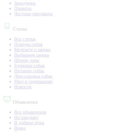
Заводчики
Приюты
Частные продавцы
Статьи
Все статьи
Породы собак
Мечтаете о щенке
Выбираем щенка
Щенок дома
Здоровье собак
Питание собак
Дрессировка собак
Уход и содержание
Новости
Объявления
Все объявления
На продажу
В добрые руки
Вязка