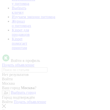
у питомца
Выбрать
кличку
Изучаем эмоции питомца
Журнал
о питомцах
Kinpet для
продавцов
Kinpet
помогает
приютам
Войти в профиль
Подать объявление
Нет результатов
Войти
Москва
Ваш город
Москва
?
Выбрать город
Да
Город подтверждён
Войти
Подать объявление