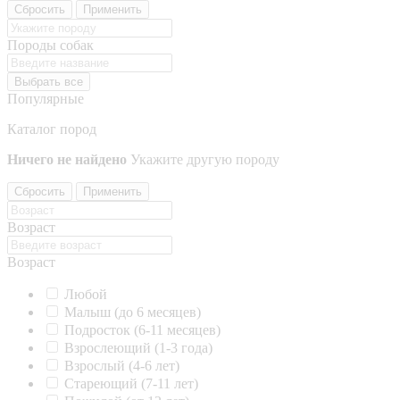
Сбросить
Применить
Породы собак
Выбрать все
Популярные
Каталог пород
Ничего не найдено
Укажите другую породу
Сбросить
Применить
Возраст
Возраст
Любой
Малыш (до 6 месяцев)
Подросток (6-11 месяцев)
Взрослеющий (1-3 года)
Взрослый (4-6 лет)
Стареющий (7-11 лет)