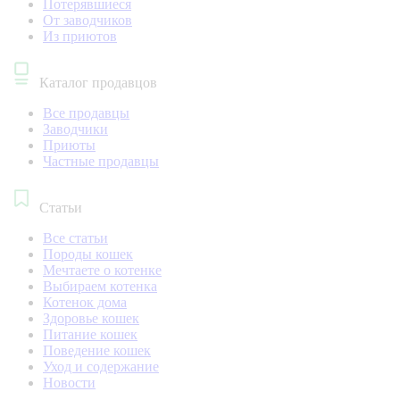
Потерявшиеся
От заводчиков
Из приютов
Каталог продавцов
Все продавцы
Заводчики
Приюты
Частные продавцы
Статьи
Все статьи
Породы кошек
Мечтаете о котенке
Выбираем котенка
Котенок дома
Здоровье кошек
Питание кошек
Поведение кошек
Уход и содержание
Новости