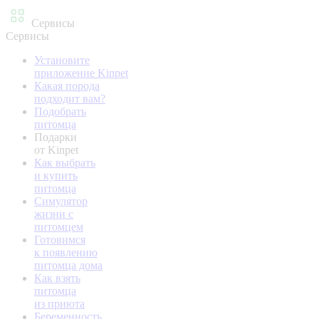
Сервисы
Сервисы
Установите
приложение Kinpet
Какая порода
подходит вам?
Подобрать
питомца
Подарки
от Kinpet
Как выбрать
и купить
питомца
Симулятор
жизни с
питомцем
Готовимся
к появлению
питомца дома
Как взять
питомца
из приюта
Беременность