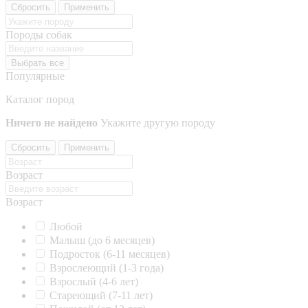
Сбросить
Применить
Породы собак
Выбрать все
Популярные
Каталог пород
Ничего не найдено
Укажите другую породу
Сбросить
Применить
Возраст
Возраст
Любой
Малыш (до 6 месяцев)
Подросток (6-11 месяцев)
Взрослеющий (1-3 года)
Взрослый (4-6 лет)
Стареющий (7-11 лет)