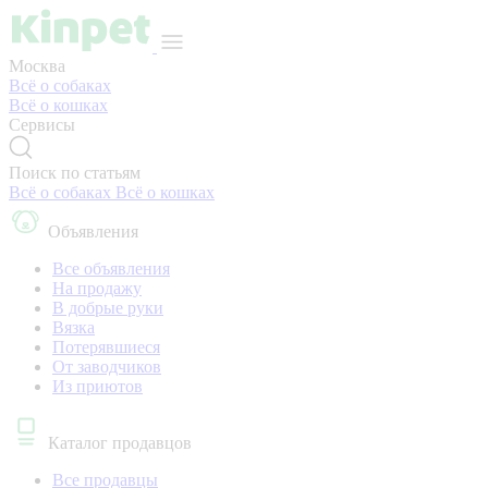
Москва
Всё о собаках
Всё о кошках
Сервисы
Поиск по статьям
Всё о собаках
Всё о кошках
Объявления
Все объявления
На продажу
В добрые руки
Вязка
Потерявшиеся
От заводчиков
Из приютов
Каталог продавцов
Все продавцы