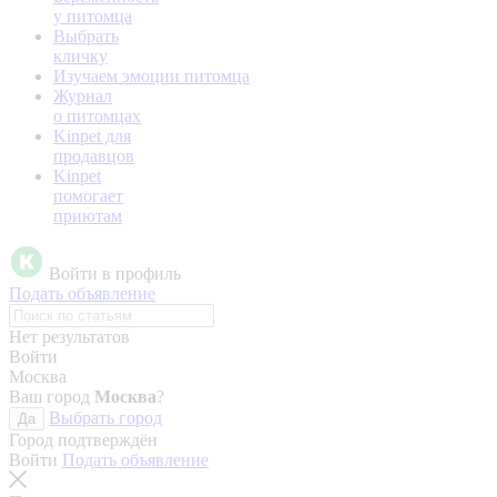
у питомца
Выбрать
кличку
Изучаем эмоции питомца
Журнал
о питомцах
Kinpet для
продавцов
Kinpet
помогает
приютам
Войти в профиль
Подать объявление
Нет результатов
Войти
Москва
Ваш город
Москва
?
Выбрать город
Да
Город подтверждён
Войти
Подать объявление