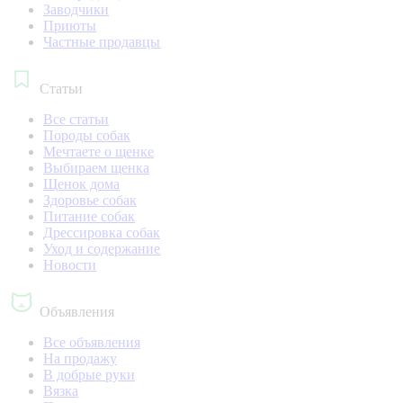
Заводчики
Приюты
Частные продавцы
Статьи
Все статьи
Породы собак
Мечтаете о щенке
Выбираем щенка
Щенок дома
Здоровье собак
Питание собак
Дрессировка собак
Уход и содержание
Новости
Объявления
Все объявления
На продажу
В добрые руки
Вязка