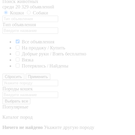
Поиск животных
среди 20 329 объявлений
Кошки
Собаки
Тип объявления
Все объявления
На продажу / Купить
Добрые руки / Взять бесплатно
Вязка
Потерялись / Найдены
Сбросить
Применить
Породы кошек
Выбрать все
Популярные
Каталог пород
Ничего не найдено
Укажите другую породу