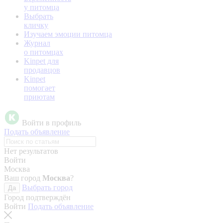
у питомца
Выбрать
кличку
Изучаем эмоции питомца
Журнал
о питомцах
Kinpet для
продавцов
Kinpet
помогает
приютам
Войти в профиль
Подать объявление
Нет результатов
Войти
Москва
Ваш город
Москва
?
Выбрать город
Да
Город подтверждён
Войти
Подать объявление