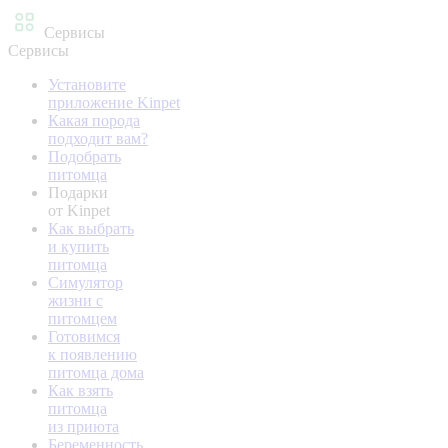
Сервисы
Сервисы
Установите
приложение Kinpet
Какая порода
подходит вам?
Подобрать
питомца
Подарки
от Kinpet
Как выбрать
и купить
питомца
Симулятор
жизни с
питомцем
Готовимся
к появлению
питомца дома
Как взять
питомца
из приюта
Беременность