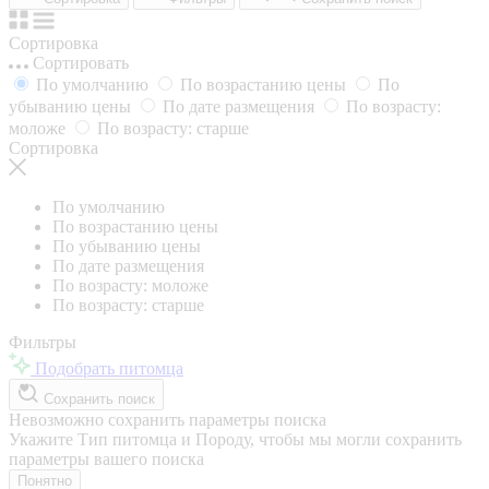
Сортировка
Сортировать
По умолчанию
По возрастанию цены
По
убыванию цены
По дате размещения
По возрасту:
моложе
По возрасту: старше
Сортировка
По умолчанию
По возрастанию цены
По убыванию цены
По дате размещения
По возрасту: моложе
По возрасту: старше
Фильтры
Подобрать питомца
Сохранить поиск
Невозможно сохранить параметры поиска
Укажите Тип питомца и Породу, чтобы мы могли сохранить
параметры вашего поиска
Понятно