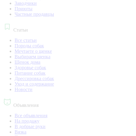
Заводчики
Приюты
Частные продавцы
Статьи
Все статьи
Породы собак
Мечтаете о щенке
Выбираем щенка
Щенок дома
Здоровье собак
Питание собак
Дрессировка собак
Уход и содержание
Новости
Объявления
Все объявления
На продажу
В добрые руки
Вязка