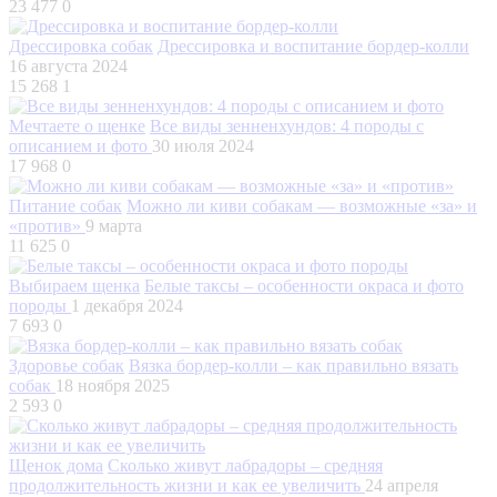
23 477
0
Дрессировка собак
Дрессировка и воспитание бордер-колли
16 августа 2024
15 268
1
Мечтаете о щенке
Все виды зенненхундов: 4 породы с
описанием и фото
30 июля 2024
17 968
0
Питание собак
Можно ли киви собакам — возможные «за» и
«против»
9 марта
11 625
0
Выбираем щенка
Белые таксы – особенности окраса и фото
породы
1 декабря 2024
7 693
0
Здоровье собак
Вязка бордер-колли – как правильно вязать
собак
18 ноября 2025
2 593
0
Щенок дома
Сколько живут лабрадоры – средняя
продолжительность жизни и как ее увеличить
24 апреля