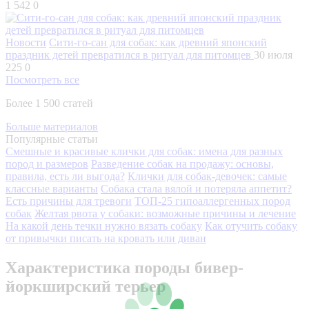
1 542
0
Новости
Сити-го-сан для собак: как древний японский
праздник детей превратился в ритуал для питомцев
30 июля
225
0
Посмотреть все
Более 1 500 статей
Больше материалов
Популярные статьи
Смешные и красивые клички для собак: имена для разных
пород и размеров
Разведение собак на продажу: основы,
правила, есть ли выгода?
Клички для собак-девочек: самые
классные варианты
Собака стала вялой и потеряла аппетит?
Есть причины для тревоги
ТОП-25 гипоаллергенных пород
собак
Желтая рвота у собаки: возможные причины и лечение
На какой день течки нужно вязать собаку
Как отучить собаку
от привычки писать на кровать или диван
Характеристика породы бивер-
йоркширский терьер