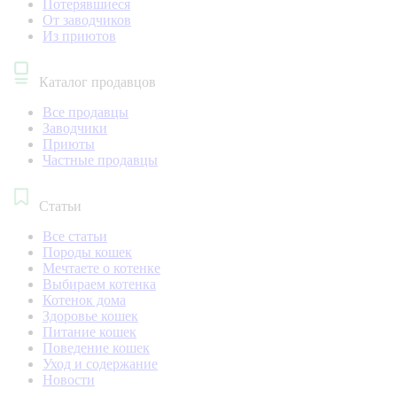
Потерявшиеся
От заводчиков
Из приютов
Каталог продавцов
Все продавцы
Заводчики
Приюты
Частные продавцы
Статьи
Все статьи
Породы кошек
Мечтаете о котенке
Выбираем котенка
Котенок дома
Здоровье кошек
Питание кошек
Поведение кошек
Уход и содержание
Новости