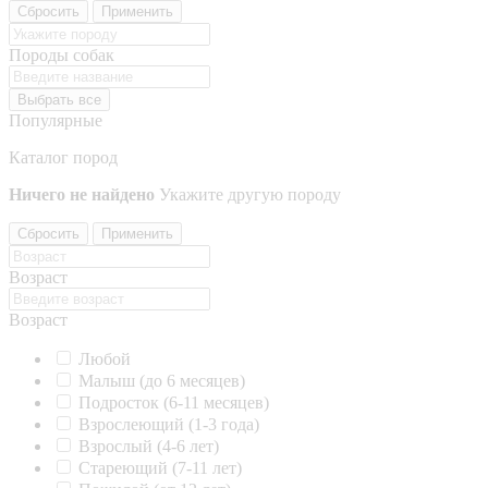
Сбросить
Применить
Породы собак
Выбрать все
Популярные
Каталог пород
Ничего не найдено
Укажите другую породу
Сбросить
Применить
Возраст
Возраст
Любой
Малыш (до 6 месяцев)
Подросток (6-11 месяцев)
Взрослеющий (1-3 года)
Взрослый (4-6 лет)
Стареющий (7-11 лет)