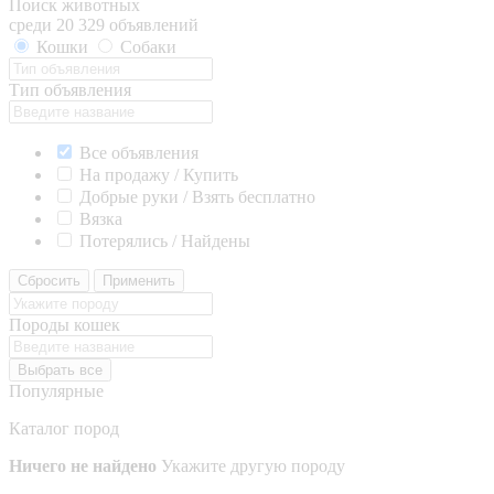
Поиск животных
среди 20 329 объявлений
Кошки
Собаки
Тип объявления
Все объявления
На продажу / Купить
Добрые руки / Взять бесплатно
Вязка
Потерялись / Найдены
Сбросить
Применить
Породы кошек
Выбрать все
Популярные
Каталог пород
Ничего не найдено
Укажите другую породу