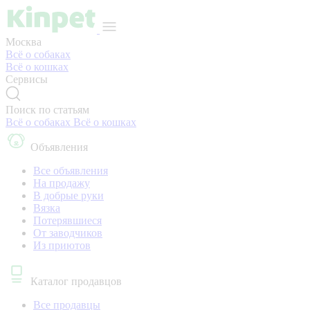
Москва
Всё о собаках
Всё о кошках
Сервисы
Поиск по статьям
Всё о собаках
Всё о кошках
Объявления
Все объявления
На продажу
В добрые руки
Вязка
Потерявшиеся
От заводчиков
Из приютов
Каталог продавцов
Все продавцы