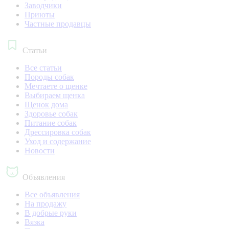
Заводчики
Приюты
Частные продавцы
Статьи
Все статьи
Породы собак
Мечтаете о щенке
Выбираем щенка
Щенок дома
Здоровье собак
Питание собак
Дрессировка собак
Уход и содержание
Новости
Объявления
Все объявления
На продажу
В добрые руки
Вязка