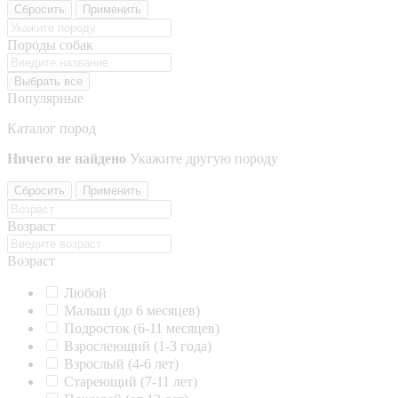
Сбросить
Применить
Породы собак
Выбрать все
Популярные
Каталог пород
Ничего не найдено
Укажите другую породу
Сбросить
Применить
Возраст
Возраст
Любой
Малыш (до 6 месяцев)
Подросток (6-11 месяцев)
Взрослеющий (1-3 года)
Взрослый (4-6 лет)
Стареющий (7-11 лет)