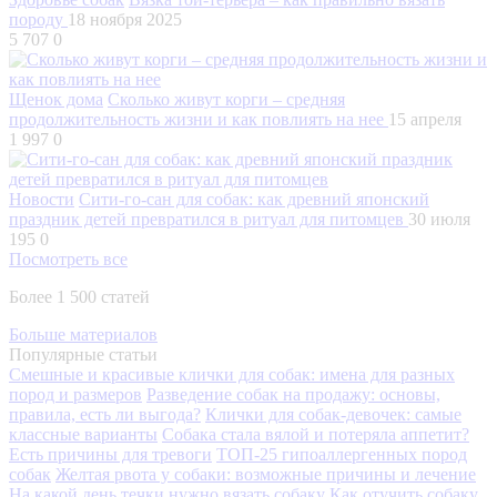
породу
18 ноября 2025
5 707
0
Щенок дома
Сколько живут корги – средняя
продолжительность жизни и как повлиять на нее
15 апреля
1 997
0
Новости
Сити-го-сан для собак: как древний японский
праздник детей превратился в ритуал для питомцев
30 июля
195
0
Посмотреть все
Более 1 500 статей
Больше материалов
Популярные статьи
Смешные и красивые клички для собак: имена для разных
пород и размеров
Разведение собак на продажу: основы,
правила, есть ли выгода?
Клички для собак-девочек: самые
классные варианты
Собака стала вялой и потеряла аппетит?
Есть причины для тревоги
ТОП-25 гипоаллергенных пород
собак
Желтая рвота у собаки: возможные причины и лечение
На какой день течки нужно вязать собаку
Как отучить собаку