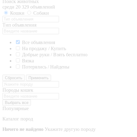
Поиск животных
среди 20 329 объявлений
Кошки
Собаки
Тип объявления
Все объявления
На продажу / Купить
Добрые руки / Взять бесплатно
Вязка
Потерялись / Найдены
Сбросить
Применить
Породы кошек
Выбрать все
Популярные
Каталог пород
Ничего не найдено
Укажите другую породу