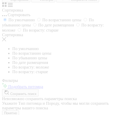
Сортировка
Сортировать
По умолчанию
По возрастанию цены
По
убыванию цены
По дате размещения
По возрасту:
моложе
По возрасту: старше
Сортировка
По умолчанию
По возрастанию цены
По убыванию цены
По дате размещения
По возрасту: моложе
По возрасту: старше
Фильтры
Подобрать питомца
Сохранить поиск
Невозможно сохранить параметры поиска
Укажите Тип питомца и Породу, чтобы мы могли сохранить
параметры вашего поиска
Понятно