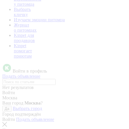
у питомца
Выбрать
кличку
Изучаем эмоции питомца
Журнал
о питомцах
Kinpet для
продавцов
Kinpet
помогает
приютам
Войти в профиль
Подать объявление
Нет результатов
Войти
Москва
Ваш город
Москва
?
Выбрать город
Да
Город подтверждён
Войти
Подать объявление