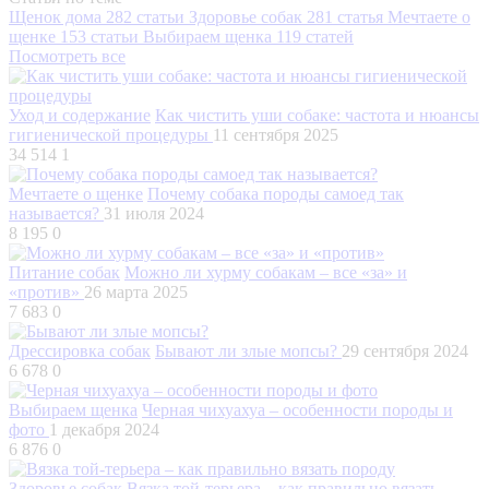
Щенок дома
282 статьи
Здоровье собак
281 статья
Мечтаете о
щенке
153 статьи
Выбираем щенка
119 статей
Посмотреть все
Уход и содержание
Как чистить уши собаке: частота и нюансы
гигиенической процедуры
11 сентября 2025
34 514
1
Мечтаете о щенке
Почему собака породы самоед так
называется?
31 июля 2024
8 195
0
Питание собак
Можно ли хурму собакам – все «за» и
«против»
26 марта 2025
7 683
0
Дрессировка собак
Бывают ли злые мопсы?
29 сентября 2024
6 678
0
Выбираем щенка
Черная чихуахуа – особенности породы и
фото
1 декабря 2024
6 876
0
Здоровье собак
Вязка той-терьера – как правильно вязать