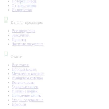
Потерявшиеся
От заводчиков
Из приютов
Каталог продавцов
Все продавцы
Заводчики
Приюты
Частные продавцы
Статьи
Все статьи
Породы кошек
Мечтаете о котенке
Выбираем котенка
Котенок дома
Здоровье кошек
Питание кошек
Поведение кошек
Уход и содержание
Новости