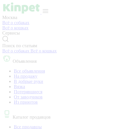
Москва
Всё о собаках
Всё о кошках
Сервисы
Поиск по статьям
Всё о собаках
Всё о кошках
Объявления
Все объявления
На продажу
В добрые руки
Вязка
Потерявшиеся
От заводчиков
Из приютов
Каталог продавцов
Все продавцы