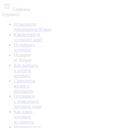
Сервисы
Сервисы
Установите
приложение Kinpet
Какая порода
подходит вам?
Подобрать
питомца
Подарки
от Kinpet
Как выбрать
и купить
питомца
Симулятор
жизни с
питомцем
Готовимся
к появлению
питомца дома
Как взять
питомца
из приюта
Беременность