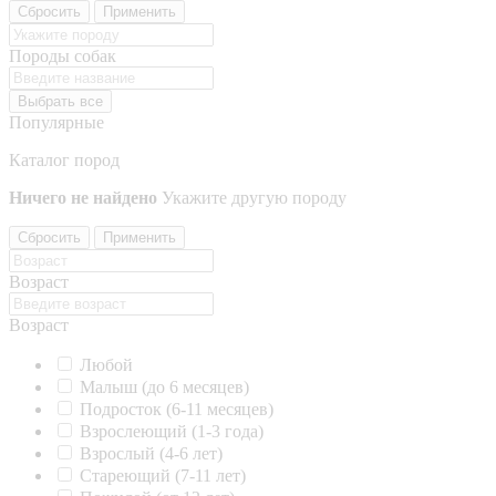
Сбросить
Применить
Породы собак
Выбрать все
Популярные
Каталог пород
Ничего не найдено
Укажите другую породу
Сбросить
Применить
Возраст
Возраст
Любой
Малыш (до 6 месяцев)
Подросток (6-11 месяцев)
Взрослеющий (1-3 года)
Взрослый (4-6 лет)
Стареющий (7-11 лет)