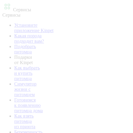
Сервисы
Сервисы
Установите
приложение Kinpet
Какая порода
подходит вам?
Подобрать
питомца
Подарки
от Kinpet
Как выбрать
и купить
питомца
Симулятор
жизни с
питомцем
Готовимся
к появлению
питомца дома
Как взять
питомца
из приюта
Беременность