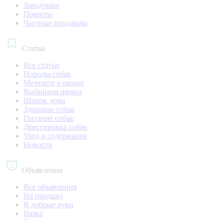
Заводчики
Приюты
Частные продавцы
Статьи
Все статьи
Породы собак
Мечтаете о щенке
Выбираем щенка
Щенок дома
Здоровье собак
Питание собак
Дрессировка собак
Уход и содержание
Новости
Объявления
Все объявления
На продажу
В добрые руки
Вязка