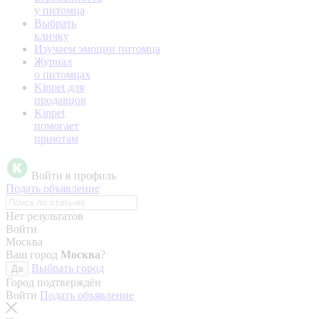
у питомца
Выбрать
кличку
Изучаем эмоции питомца
Журнал
о питомцах
Kinpet для
продавцов
Kinpet
помогает
приютам
Войти в профиль
Подать объявление
Нет результатов
Войти
Москва
Ваш город
Москва
?
Выбрать город
Да
Город подтверждён
Войти
Подать объявление