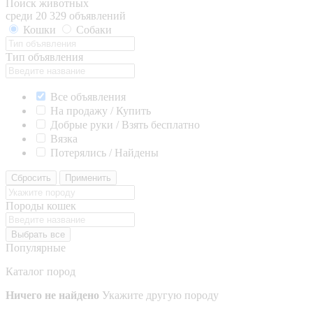
Поиск животных
среди 20 329 объявлений
Кошки
Собаки
Тип объявления
Все объявления
На продажу / Купить
Добрые руки / Взять бесплатно
Вязка
Потерялись / Найдены
Сбросить
Применить
Породы кошек
Выбрать все
Популярные
Каталог пород
Ничего не найдено
Укажите другую породу