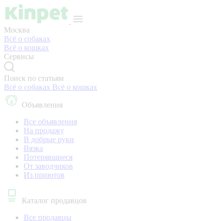
Москва
Всё о собаках
Всё о кошках
Сервисы
Поиск по статьям
Всё о собаках
Всё о кошках
Объявления
Все объявления
На продажу
В добрые руки
Вязка
Потерявшиеся
От заводчиков
Из приютов
Каталог продавцов
Все продавцы