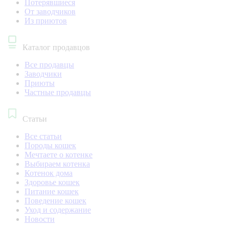
Потерявшиеся
От заводчиков
Из приютов
Каталог продавцов
Все продавцы
Заводчики
Приюты
Частные продавцы
Статьи
Все статьи
Породы кошек
Мечтаете о котенке
Выбираем котенка
Котенок дома
Здоровье кошек
Питание кошек
Поведение кошек
Уход и содержание
Новости