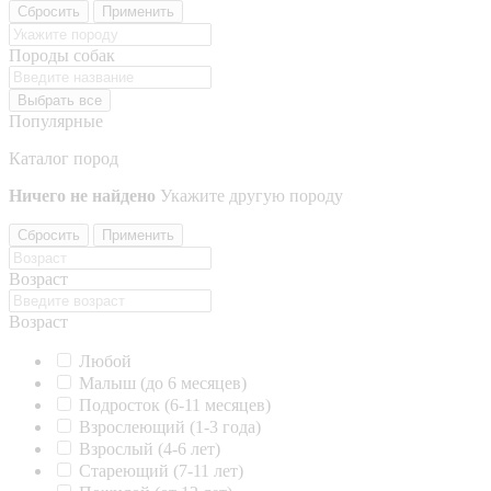
Сбросить
Применить
Породы собак
Выбрать все
Популярные
Каталог пород
Ничего не найдено
Укажите другую породу
Сбросить
Применить
Возраст
Возраст
Любой
Малыш (до 6 месяцев)
Подросток (6-11 месяцев)
Взрослеющий (1-3 года)
Взрослый (4-6 лет)
Стареющий (7-11 лет)