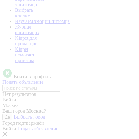
у питомца
Выбрать
кличку
Изучаем эмоции питомца
Журнал
о питомцах
Kinpet для
продавцов
Kinpet
помогает
приютам
Войти в профиль
Подать объявление
Нет результатов
Войти
Москва
Ваш город
Москва
?
Выбрать город
Да
Город подтверждён
Войти
Подать объявление