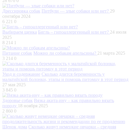
28 670
0
Дрессировка собак
Питбули — злые собаки или нет?
29
сентября 2024
6 221
0
Выбираем щенка
Бигль – гипоаллергенный или нет?
24 июля
2025
8 214
1
Питание собак
Можно ли собакам апельсины?
21 марта 2025
3 214
0
Уход и содержание
Сколько длится беременность у
мальтийской болонки, этапы и помощь питомцу в этот период
27 мая 2025
3 845
0
Здоровье собак
Вязка акита-ину – как правильно вязать
породу
18 ноября 2025
2 860
0
Щенок дома
Сколько живут немецкие овчарки – средняя