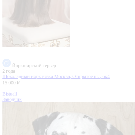
Йоркширский терьер
2 года
Шоколадный йорк вязка
Москва, Открытое ш. , 6к4
15 000 ₽
Bistuall
Заводчик