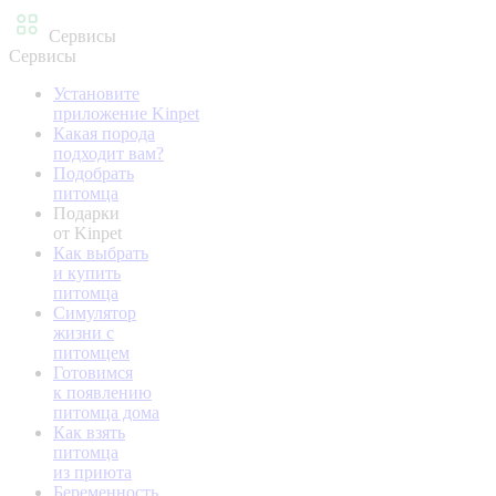
Сервисы
Сервисы
Установите
приложение Kinpet
Какая порода
подходит вам?
Подобрать
питомца
Подарки
от Kinpet
Как выбрать
и купить
питомца
Симулятор
жизни с
питомцем
Готовимся
к появлению
питомца дома
Как взять
питомца
из приюта
Беременность