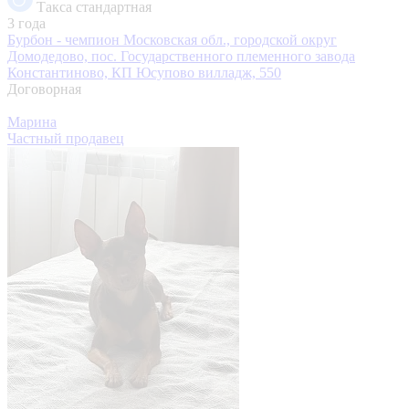
Такса стандартная
3 года
Бурбон - чемпион
Московская обл., городской округ
Домодедово, пос. Государственного племенного завода
Константиново, КП Юсупово вилладж, 550
Договорная
Марина
Частный продавец