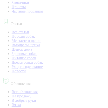
Заводчики
Приюты
Частные продавцы
Статьи
Все статьи
Породы собак
Мечтаете о щенке
Выбираем щенка
Щенок дома
Здоровье собак
Питание собак
Дрессировка собак
Уход и содержание
Новости
Объявления
Все объявления
На продажу
В добрые руки
Вязка