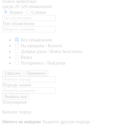
Поиск животных
среди 20 329 объявлений
Кошки
Собаки
Тип объявления
Все объявления
На продажу / Купить
Добрые руки / Взять бесплатно
Вязка
Потерялись / Найдены
Сбросить
Применить
Породы кошек
Выбрать все
Популярные
Каталог пород
Ничего не найдено
Укажите другую породу