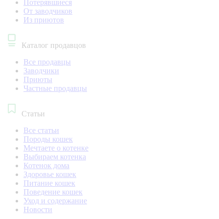
Потерявшиеся
От заводчиков
Из приютов
Каталог продавцов
Все продавцы
Заводчики
Приюты
Частные продавцы
Статьи
Все статьи
Породы кошек
Мечтаете о котенке
Выбираем котенка
Котенок дома
Здоровье кошек
Питание кошек
Поведение кошек
Уход и содержание
Новости