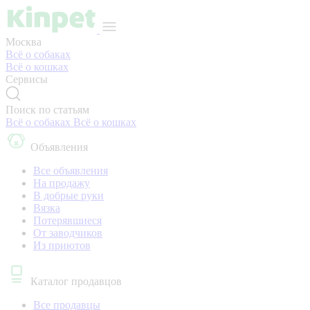
Москва
Всё о собаках
Всё о кошках
Сервисы
Поиск по статьям
Всё о собаках
Всё о кошках
Объявления
Все объявления
На продажу
В добрые руки
Вязка
Потерявшиеся
От заводчиков
Из приютов
Каталог продавцов
Все продавцы