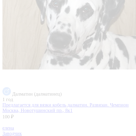
Далматин (далматинец)
1 год
Предлагается для вязки кобель далматин. Развязан. Чемпион
Москва, Новотушинский пр., 8к1
100 ₽
елена
Заводчик