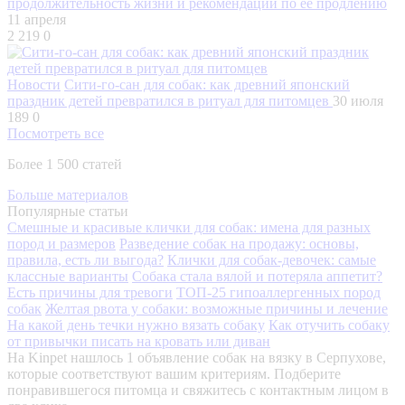
продолжительность жизни и рекомендации по ее продлению
11 апреля
2 219
0
Новости
Сити-го-сан для собак: как древний японский
праздник детей превратился в ритуал для питомцев
30 июля
189
0
Посмотреть все
Более 1 500 статей
Больше материалов
Популярные статьи
Смешные и красивые клички для собак: имена для разных
пород и размеров
Разведение собак на продажу: основы,
правила, есть ли выгода?
Клички для собак-девочек: самые
классные варианты
Собака стала вялой и потеряла аппетит?
Есть причины для тревоги
ТОП-25 гипоаллергенных пород
собак
Желтая рвота у собаки: возможные причины и лечение
На какой день течки нужно вязать собаку
Как отучить собаку
от привычки писать на кровать или диван
На Kinpet нашлось 1 объявление собак на вязку в Серпухове,
которые соответствуют вашим критериям. Подберите
понравившегося питомца и свяжитесь с контактным лицом в