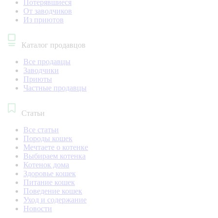
Потерявшиеся
От заводчиков
Из приютов
Каталог продавцов
Все продавцы
Заводчики
Приюты
Частные продавцы
Статьи
Все статьи
Породы кошек
Мечтаете о котенке
Выбираем котенка
Котенок дома
Здоровье кошек
Питание кошек
Поведение кошек
Уход и содержание
Новости