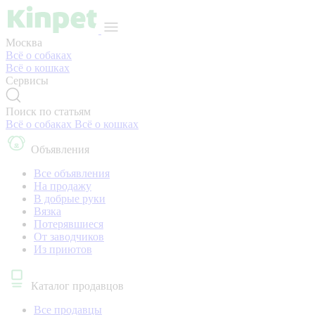
Москва
Всё о собаках
Всё о кошках
Сервисы
Поиск по статьям
Всё о собаках
Всё о кошках
Объявления
Все объявления
На продажу
В добрые руки
Вязка
Потерявшиеся
От заводчиков
Из приютов
Каталог продавцов
Все продавцы