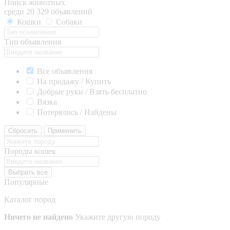
Поиск животных
среди 20 329 объявлений
Кошки
Собаки
Тип объявления
Все объявления
На продажу / Купить
Добрые руки / Взять бесплатно
Вязка
Потерялись / Найдены
Сбросить
Применить
Породы кошек
Выбрать все
Популярные
Каталог пород
Ничего не найдено
Укажите другую породу