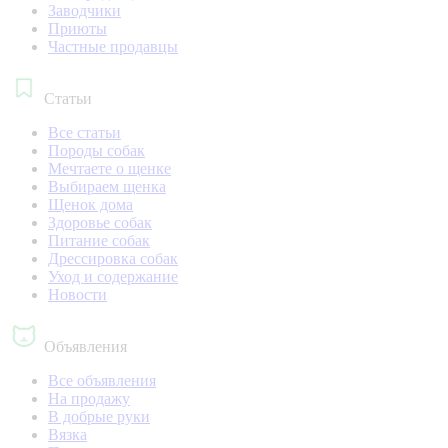
Заводчики
Приюты
Частные продавцы
Статьи
Все статьи
Породы собак
Мечтаете о щенке
Выбираем щенка
Щенок дома
Здоровье собак
Питание собак
Дрессировка собак
Уход и содержание
Новости
Объявления
Все объявления
На продажу
В добрые руки
Вязка