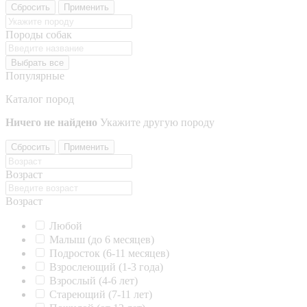
Сбросить
Применить
Породы собак
Выбрать все
Популярные
Каталог пород
Ничего не найдено
Укажите другую породу
Сбросить
Применить
Возраст
Возраст
Любой
Малыш (до 6 месяцев)
Подросток (6-11 месяцев)
Взрослеющий (1-3 года)
Взрослый (4-6 лет)
Стареющий (7-11 лет)