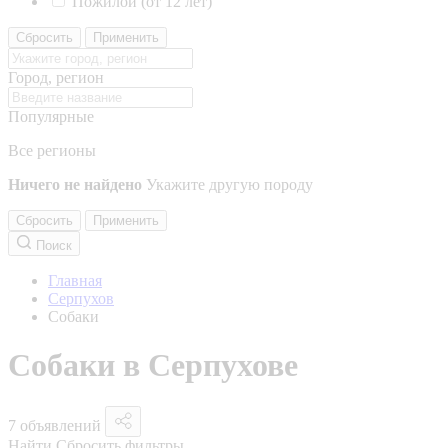
Пожилой (от 12 лет)
Сбросить
Применить
Город, регион
Популярные
Все регионы
Ничего не найдено
Укажите другую породу
Сбросить
Применить
Поиск
Главная
Серпухов
Собаки
Собаки в Серпухове
7 объявлений
Найти
Сбросить фильтры