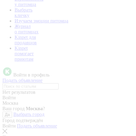
у питомца
Выбрать
кличку
Изучаем эмоции питомца
Журнал
о питомцах
Kinpet для
продавцов
Kinpet
помогает
приютам
Войти в профиль
Подать объявление
Нет результатов
Войти
Москва
Ваш город
Москва
?
Выбрать город
Да
Город подтверждён
Войти
Подать объявление