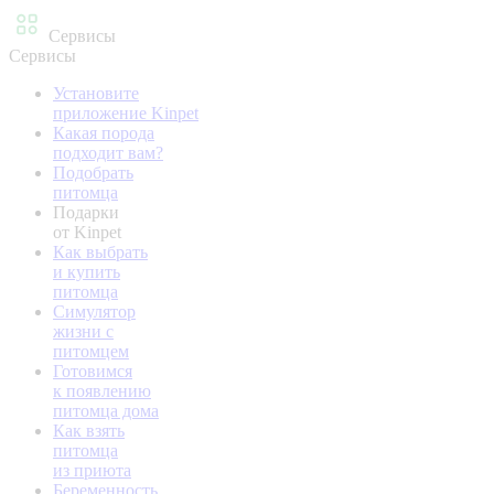
Сервисы
Сервисы
Установите
приложение Kinpet
Какая порода
подходит вам?
Подобрать
питомца
Подарки
от Kinpet
Как выбрать
и купить
питомца
Симулятор
жизни с
питомцем
Готовимся
к появлению
питомца дома
Как взять
питомца
из приюта
Беременность