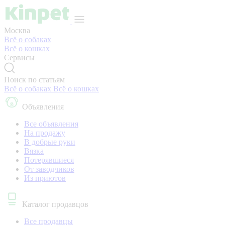
Москва
Всё о собаках
Всё о кошках
Сервисы
Поиск по статьям
Всё о собаках
Всё о кошках
Объявления
Все объявления
На продажу
В добрые руки
Вязка
Потерявшиеся
От заводчиков
Из приютов
Каталог продавцов
Все продавцы