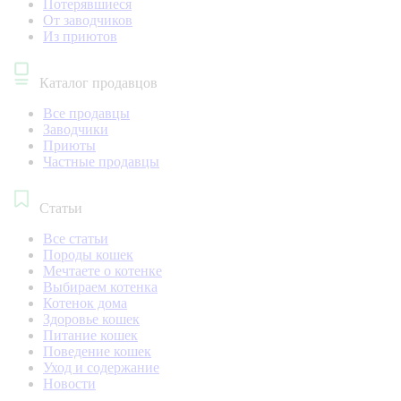
Потерявшиеся
От заводчиков
Из приютов
Каталог продавцов
Все продавцы
Заводчики
Приюты
Частные продавцы
Статьи
Все статьи
Породы кошек
Мечтаете о котенке
Выбираем котенка
Котенок дома
Здоровье кошек
Питание кошек
Поведение кошек
Уход и содержание
Новости