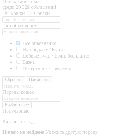
Поиск животных
среди 20 329 объявлений
Кошки
Собаки
Тип объявления
Все объявления
На продажу / Купить
Добрые руки / Взять бесплатно
Вязка
Потерялись / Найдены
Сбросить
Применить
Породы кошек
Выбрать все
Популярные
Каталог пород
Ничего не найдено
Укажите другую породу