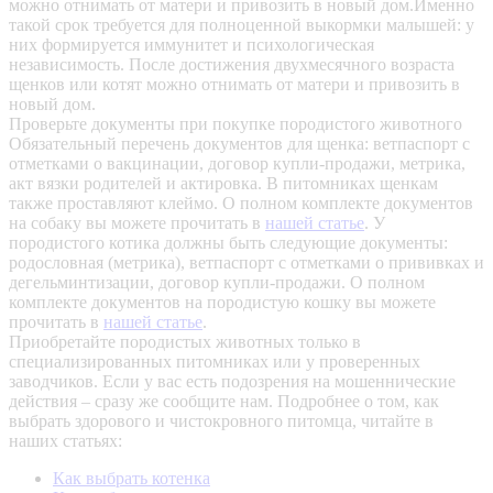
можно отнимать от матери и привозить в новый дом.Именно
такой срок требуется для полноценной выкормки малышей: у
них формируется иммунитет и психологическая
независимость. После достижения двухмесячного возраста
щенков или котят можно отнимать от матери и привозить в
новый дом.
Проверьте документы при покупке породистого животного
Обязательный перечень документов для щенка: ветпаспорт с
отметками о вакцинации, договор купли-продажи, метрика,
акт вязки родителей и актировка. В питомниках щенкам
также проставляют клеймо. О полном комплекте документов
на собаку вы можете прочитать в
нашей статье
.
У
породистого котика должны быть следующие документы:
родословная (метрика), ветпаспорт с отметками о прививках и
дегельминтизации, договор купли-продажи. О полном
комплекте документов на породистую кошку вы можете
прочитать в
нашей статье
.
Приобретайте породистых животных только в
специализированных питомниках или у проверенных
заводчиков. Если у вас есть подозрения на мошеннические
действия – сразу же сообщите нам.
Подробнее о том, как
выбрать здорового и чистокровного питомца, читайте в
наших статьях:
Как выбрать котенка