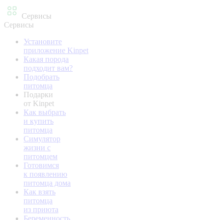
Сервисы
Сервисы
Установите
приложение Kinpet
Какая порода
подходит вам?
Подобрать
питомца
Подарки
от Kinpet
Как выбрать
и купить
питомца
Симулятор
жизни с
питомцем
Готовимся
к появлению
питомца дома
Как взять
питомца
из приюта
Беременность