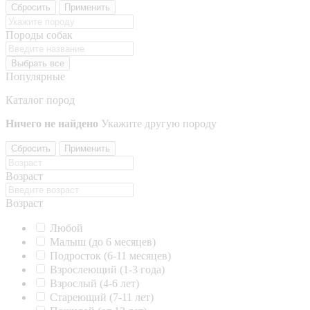
Сбросить
Применить
Породы собак
Выбрать все
Популярные
Каталог пород
Ничего не найдено
Укажите другую породу
Сбросить
Применить
Возраст
Возраст
Любой
Малыш (до 6 месяцев)
Подросток (6-11 месяцев)
Взрослеющий (1-3 года)
Взрослый (4-6 лет)
Стареющий (7-11 лет)