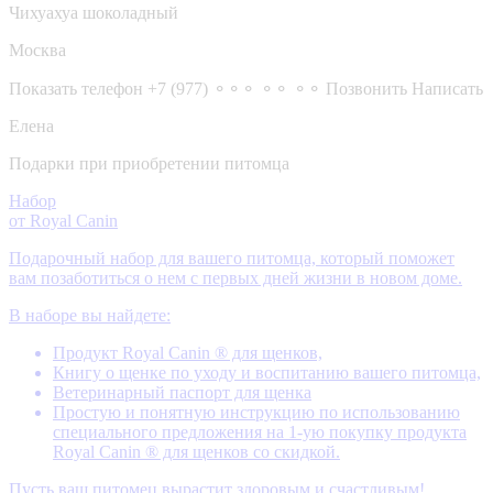
Чихуахуа шоколадный
Москва
Показать телефон
+7 (977) ⚬⚬⚬ ⚬⚬ ⚬⚬
Позвонить
Написать
Елена
Подарки при приобретении питомца
Набор
от Royal Canin
Подарочный набор для вашего питомца, который поможет
вам позаботиться о нем с первых дней жизни в новом доме.
В наборе вы найдете:
Продукт Royal Canin ® для щенков,
Книгу о щенке по уходу и воспитанию вашего питомца,
Ветеринарный паспорт для щенка
Простую и понятную инструкцию по использованию
специального предложения на 1-ую покупку продукта
Royal Canin ® для щенков со скидкой.
Пусть ваш питомец вырастит здоровым и счастливым!