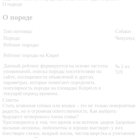
О породе
О породе
Тип питомца:
Собаки
Порода:
Чихуахуа
Рейтинг породы:
Рейтинг породы на Kinpet
Данный рейтинг формируется на основе частоты
№ 2 из
упоминаний, поиска породы посетителями на
519
сайте, посещаемости объявлений и других
параметрах, которые помогают определить
популярность породы на площадке Kinpet.ru в
текущий период времени.
Советы
Стать хозяином собаки или кошки – это не только невероятная
радость, но и огромная ответственность. Как выбрать
будущего четвероного члена семьи?
Удостоверьтесь в том, что щенок или котенок здоров
Здоровые
малыши активны, любопытны и хорошо выглядят: у них
блестящие глазки, мокрый носик, чистая шерстка и упитанное