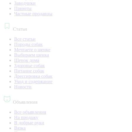
Заводчики
Приюты
Частные продавцы
Статьи
Все статьи
Породы собак
Мечтаете о щенке
Выбираем щенка
Щенок дома
Здоровье собак
Питание собак
Дрессировка собак
Уход и содержание
Новости
Объявления
Все объявления
На продажу
В добрые руки
Вязка