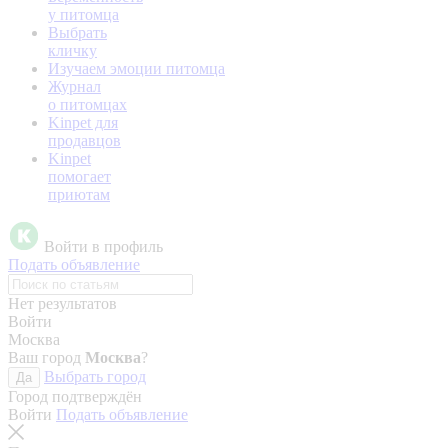
у питомца
Выбрать
кличку
Изучаем эмоции питомца
Журнал
о питомцах
Kinpet для
продавцов
Kinpet
помогает
приютам
Войти в профиль
Подать объявление
Нет результатов
Войти
Москва
Ваш город
Москва
?
Выбрать город
Да
Город подтверждён
Войти
Подать объявление