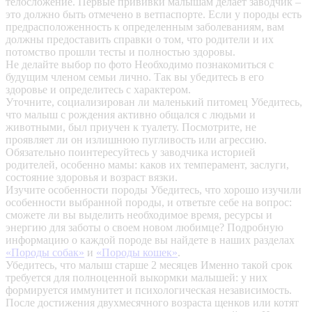
телосложение. Первые прививки малышам делает заводчик –
это должно быть отмечено в ветпаспорте. Если у породы есть
предрасположенность к определенным заболеваниям, вам
должны предоставить справки о том, что родители и их
потомство прошли тесты и полностью здоровы.
Не делайте выбор по фото
Необходимо познакомиться с
будущим членом семьи лично. Так вы убедитесь в его
здоровье и определитесь с характером.
Уточните, социализирован ли маленький питомец
Убедитесь,
что малыш с рождения активно общался с людьми и
животными, был приучен к туалету. Посмотрите, не
проявляет ли он излишнюю пугливость или агрессию.
Обязательно поинтересуйтесь у заводчика историей
родителей, особенно мамы: каков их темперамент, заслуги,
состояние здоровья и возраст вязки.
Изучите особенности породы
Убедитесь, что хорошо изучили
особенности выбранной породы, и ответьте себе на вопрос:
сможете ли вы выделить необходимое время, ресурсы и
энергию для заботы о своем новом любимце? Подробную
информацию о каждой породе вы найдете в наших разделах
«Породы собак»
и
«Породы кошек»
.
Убедитесь, что малыш старше 2 месяцев
Именно такой срок
требуется для полноценной выкормки малышей: у них
формируется иммунитет и психологическая независимость.
После достижения двухмесячного возраста щенков или котят