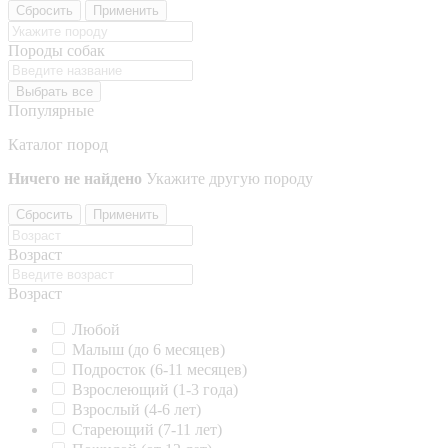
Сбросить
Применить
Породы собак
Выбрать все
Популярные
Каталог пород
Ничего не найдено
Укажите другую породу
Сбросить
Применить
Возраст
Возраст
Любой
Малыш (до 6 месяцев)
Подросток (6-11 месяцев)
Взрослеющий (1-3 года)
Взрослый (4-6 лет)
Стареющий (7-11 лет)