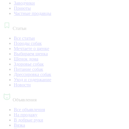
Заводчики
Приюты
Частные продавцы
Статьи
Все статьи
Породы собак
Мечтаете о щенке
Выбираем щенка
Щенок дома
Здоровье собак
Питание собак
Дрессировка собак
Уход и содержание
Новости
Объявления
Все объявления
На продажу
В добрые руки
Вязка