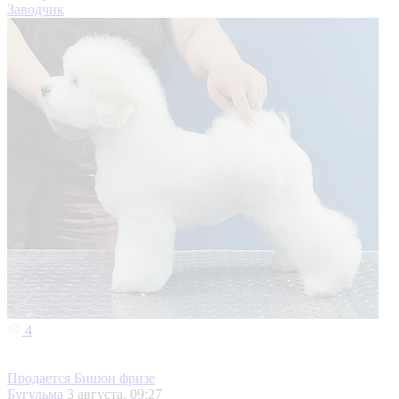
Заводчик
4
Продается Бишон фризе
Бугульма
3 августа, 09:27