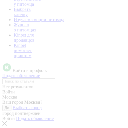
у питомца
Выбрать
кличку
Изучаем эмоции питомца
Журнал
о питомцах
Kinpet для
продавцов
Kinpet
помогает
приютам
Войти в профиль
Подать объявление
Нет результатов
Войти
Москва
Ваш город
Москва
?
Выбрать город
Да
Город подтверждён
Войти
Подать объявление