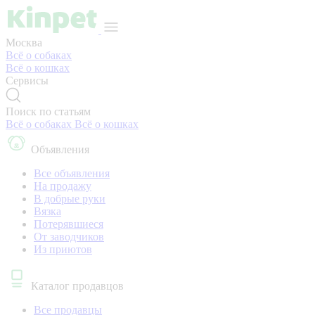
Москва
Всё о собаках
Всё о кошках
Сервисы
Поиск по статьям
Всё о собаках
Всё о кошках
Объявления
Все объявления
На продажу
В добрые руки
Вязка
Потерявшиеся
От заводчиков
Из приютов
Каталог продавцов
Все продавцы