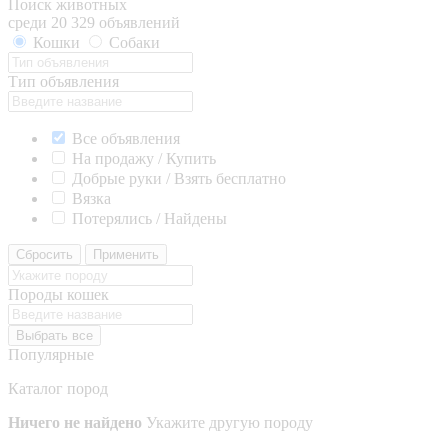
Поиск животных
среди 20 329 объявлений
Кошки
Собаки
Тип объявления
Все объявления
На продажу / Купить
Добрые руки / Взять бесплатно
Вязка
Потерялись / Найдены
Сбросить
Применить
Породы кошек
Выбрать все
Популярные
Каталог пород
Ничего не найдено
Укажите другую породу