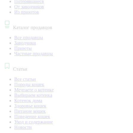
Потерявшиеся
От заводчиков
Из приютов
Каталог продавцов
Все продавцы
Заводчики
Приюты
Частные продавцы
Статьи
Все статьи
Породы кошек
Мечтаете о котенке
Выбираем котенка
Котенок дома
Здоровье кошек
Питание кошек
Поведение кошек
Уход и содержание
Новости