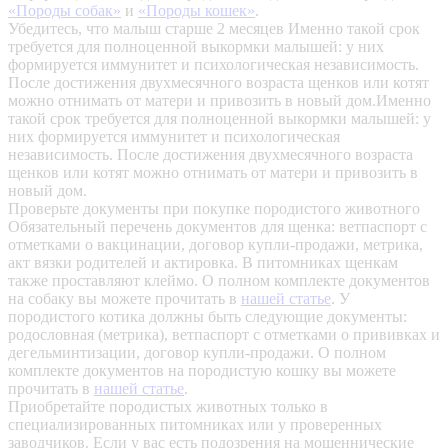
«Породы собак»
и
«Породы кошек»
.
Убедитесь, что малыш старше 2 месяцев
Именно такой срок
требуется для полноценной выкормки малышей: у них
формируется иммунитет и психологическая независимость.
После достижения двухмесячного возраста щенков или котят
можно отнимать от матери и привозить в новый дом.Именно
такой срок требуется для полноценной выкормки малышей: у
них формируется иммунитет и психологическая
независимость. После достижения двухмесячного возраста
щенков или котят можно отнимать от матери и привозить в
новый дом.
Проверьте документы при покупке породистого животного
Обязательный перечень документов для щенка: ветпаспорт с
отметками о вакцинации, договор купли-продажи, метрика,
акт вязки родителей и актировка. В питомниках щенкам
также проставляют клеймо. О полном комплекте документов
на собаку вы можете прочитать в
нашей статье
.
У
породистого котика должны быть следующие документы:
родословная (метрика), ветпаспорт с отметками о прививках и
дегельминтизации, договор купли-продажи. О полном
комплекте документов на породистую кошку вы можете
прочитать в
нашей статье
.
Приобретайте породистых животных только в
специализированных питомниках или у проверенных
заводчиков. Если у вас есть подозрения на мошеннические