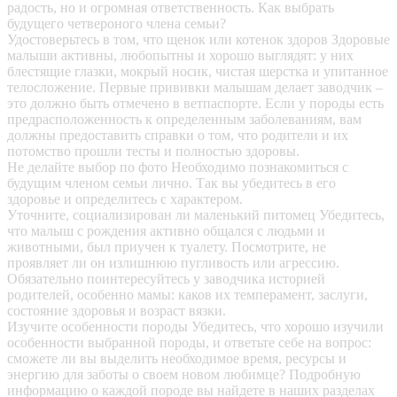
радость, но и огромная ответственность. Как выбрать
будущего четвероного члена семьи?
Удостоверьтесь в том, что щенок или котенок здоров
Здоровые
малыши активны, любопытны и хорошо выглядят: у них
блестящие глазки, мокрый носик, чистая шерстка и упитанное
телосложение. Первые прививки малышам делает заводчик –
это должно быть отмечено в ветпаспорте. Если у породы есть
предрасположенность к определенным заболеваниям, вам
должны предоставить справки о том, что родители и их
потомство прошли тесты и полностью здоровы.
Не делайте выбор по фото
Необходимо познакомиться с
будущим членом семьи лично. Так вы убедитесь в его
здоровье и определитесь с характером.
Уточните, социализирован ли маленький питомец
Убедитесь,
что малыш с рождения активно общался с людьми и
животными, был приучен к туалету. Посмотрите, не
проявляет ли он излишнюю пугливость или агрессию.
Обязательно поинтересуйтесь у заводчика историей
родителей, особенно мамы: каков их темперамент, заслуги,
состояние здоровья и возраст вязки.
Изучите особенности породы
Убедитесь, что хорошо изучили
особенности выбранной породы, и ответьте себе на вопрос:
сможете ли вы выделить необходимое время, ресурсы и
энергию для заботы о своем новом любимце? Подробную
информацию о каждой породе вы найдете в наших разделах