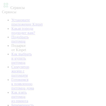
Сервисы
Сервисы
Установите
приложение Kinpet
Какая порода
подходит вам?
Подобрать
питомца
Подарки
от Kinpet
Как выбрать
и купить
питомца
Симулятор
жизни с
питомцем
Готовимся
к появлению
питомца дома
Как взять
питомца
из приюта
Беременность