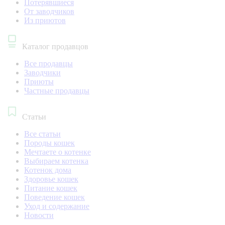
Потерявшиеся
От заводчиков
Из приютов
Каталог продавцов
Все продавцы
Заводчики
Приюты
Частные продавцы
Статьи
Все статьи
Породы кошек
Мечтаете о котенке
Выбираем котенка
Котенок дома
Здоровье кошек
Питание кошек
Поведение кошек
Уход и содержание
Новости