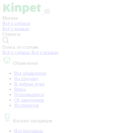
Москва
Всё о собаках
Всё о кошках
Сервисы
Поиск по статьям
Всё о собаках
Всё о кошках
Объявления
Все объявления
На продажу
В добрые руки
Вязка
Потерявшиеся
От заводчиков
Из приютов
Каталог продавцов
Все продавцы