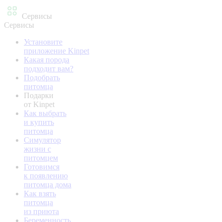
Сервисы
Сервисы
Установите
приложение Kinpet
Какая порода
подходит вам?
Подобрать
питомца
Подарки
от Kinpet
Как выбрать
и купить
питомца
Симулятор
жизни с
питомцем
Готовимся
к появлению
питомца дома
Как взять
питомца
из приюта
Беременность