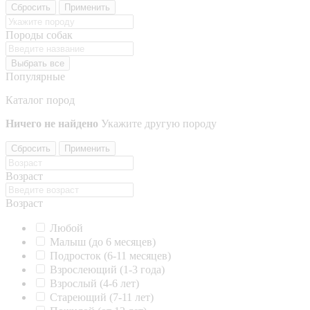
Сбросить
Применить
Породы собак
Выбрать все
Популярные
Каталог пород
Ничего не найдено
Укажите другую породу
Сбросить
Применить
Возраст
Возраст
Любой
Малыш (до 6 месяцев)
Подросток (6-11 месяцев)
Взрослеющий (1-3 года)
Взрослый (4-6 лет)
Стареющий (7-11 лет)