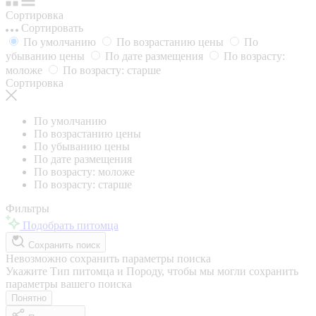
Сортировка
Сортировать
По умолчанию
По возрастанию цены
По
убыванию цены
По дате размещения
По возрасту:
моложе
По возрасту: старше
Сортировка
По умолчанию
По возрастанию цены
По убыванию цены
По дате размещения
По возрасту: моложе
По возрасту: старше
Фильтры
Подобрать питомца
Сохранить поиск
Невозможно сохранить параметры поиска
Укажите Тип питомца и Породу, чтобы мы могли сохранить
параметры вашего поиска
Понятно