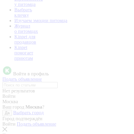
у питомца
Выбрать
кличку
Изучаем эмоции питомца
Журнал
о питомцах
Kinpet для
продавцов
Kinpet
помогает
приютам
Войти в профиль
Подать объявление
Нет результатов
Войти
Москва
Ваш город
Москва
?
Выбрать город
Да
Город подтверждён
Войти
Подать объявление