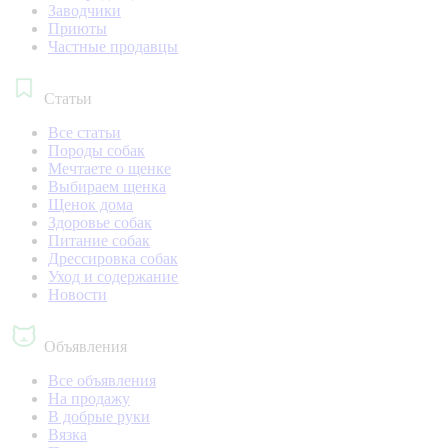
Заводчики
Приюты
Частные продавцы
Статьи
Все статьи
Породы собак
Мечтаете о щенке
Выбираем щенка
Щенок дома
Здоровье собак
Питание собак
Дрессировка собак
Уход и содержание
Новости
Объявления
Все объявления
На продажу
В добрые руки
Вязка