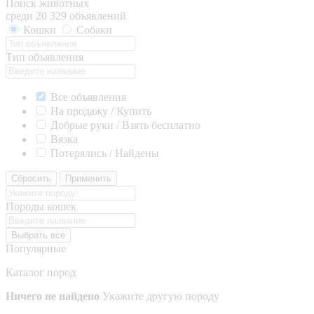
Поиск животных
среди 20 329 объявлений
Кошки
Собаки
Тип объявления
Все объявления
На продажу / Купить
Добрые руки / Взять бесплатно
Вязка
Потерялись / Найдены
Сбросить
Применить
Породы кошек
Выбрать все
Популярные
Каталог пород
Ничего не найдено
Укажите другую породу