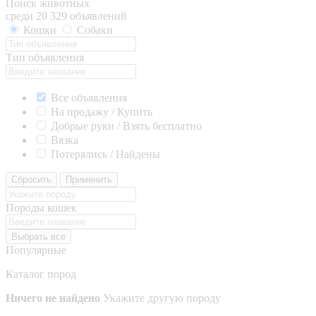
Поиск животных
среди 20 329 объявлений
Кошки
Собаки
Тип объявления
Все объявления
На продажу / Купить
Добрые руки / Взять бесплатно
Вязка
Потерялись / Найдены
Сбросить
Применить
Породы кошек
Выбрать все
Популярные
Каталог пород
Ничего не найдено
Укажите другую породу