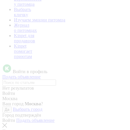
у питомца
Выбрать
кличку
Изучаем эмоции питомца
Журнал
о питомцах
Kinpet для
продавцов
Kinpet
помогает
приютам
Войти в профиль
Подать объявление
Нет результатов
Войти
Москва
Ваш город
Москва
?
Выбрать город
Да
Город подтверждён
Войти
Подать объявление