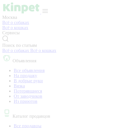
Москва
Всё о собаках
Всё о кошках
Сервисы
Поиск по статьям
Всё о собаках
Всё о кошках
Объявления
Все объявления
На продажу
В добрые руки
Вязка
Потерявшиеся
От заводчиков
Из приютов
Каталог продавцов
Все продавцы