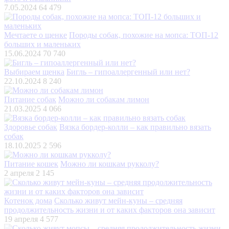
7.05.2024
64 479
Мечтаете о щенке
Породы собак, похожие на мопса: ТОП-12
больших и маленьких
15.06.2024
70 740
Выбираем щенка
Бигль – гипоаллергенный или нет?
22.10.2024
8 240
Питание собак
Можно ли собакам лимон
21.03.2025
4 066
Здоровье собак
Вязка бордер-колли – как правильно вязать
собак
18.10.2025
2 596
Питание кошек
Можно ли кошкам рукколу?
2 апреля
2 145
Котенок дома
Сколько живут мейн-куны – средняя
продолжительность жизни и от каких факторов она зависит
19 апреля
4 577