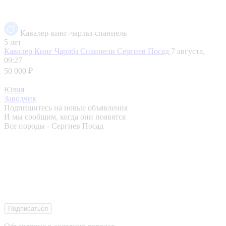
Кавалер-кинг-чарльз-спаниель
5 лет
Кавалер Кинг Чарлбз Спаниели
Сергиев Посад
7 августа,
09:27
50 000 ₽
Юлия
Заводчик
Подпишитесь на новые объявления
И мы сообщим, когда они появятся
Все породы - Сергиев Посад
Подписаться