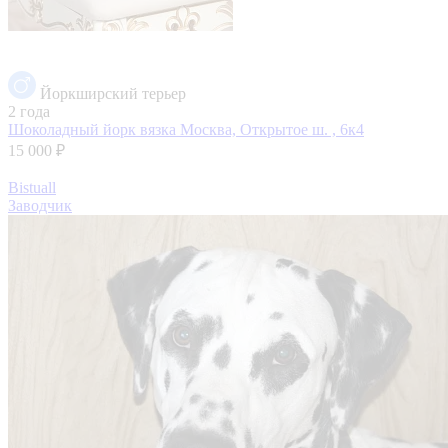
Йоркширский терьер
2 года
Шоколадный йорк вязка
Москва, Открытое ш. , 6к4
15 000 ₽
Bistuall
Заводчик