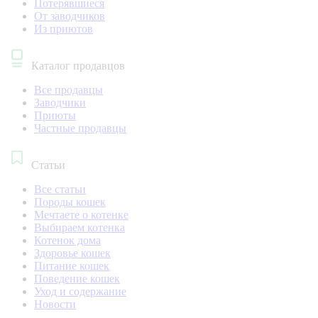
Потерявшиеся
От заводчиков
Из приютов
Каталог продавцов
Все продавцы
Заводчики
Приюты
Частные продавцы
Статьи
Все статьи
Породы кошек
Мечтаете о котенке
Выбираем котенка
Котенок дома
Здоровье кошек
Питание кошек
Поведение кошек
Уход и содержание
Новости