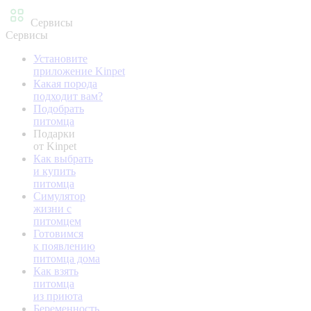
Сервисы
Сервисы
Установите
приложение Kinpet
Какая порода
подходит вам?
Подобрать
питомца
Подарки
от Kinpet
Как выбрать
и купить
питомца
Симулятор
жизни с
питомцем
Готовимся
к появлению
питомца дома
Как взять
питомца
из приюта
Беременность