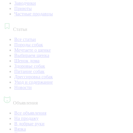
Заводчики
Приюты
Частные продавцы
Статьи
Все статьи
Породы собак
Мечтаете о щенке
Выбираем щенка
Щенок дома
Здоровье собак
Питание собак
Дрессировка собак
Уход и содержание
Новости
Объявления
Все объявления
На продажу
В добрые руки
Вязка