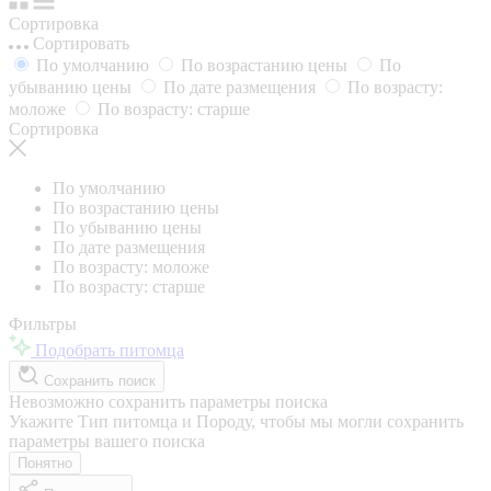
Сортировка
Сортировать
По умолчанию
По возрастанию цены
По
убыванию цены
По дате размещения
По возрасту:
моложе
По возрасту: старше
Сортировка
По умолчанию
По возрастанию цены
По убыванию цены
По дате размещения
По возрасту: моложе
По возрасту: старше
Фильтры
Подобрать питомца
Сохранить поиск
Невозможно сохранить параметры поиска
Укажите Тип питомца и Породу, чтобы мы могли сохранить
параметры вашего поиска
Понятно