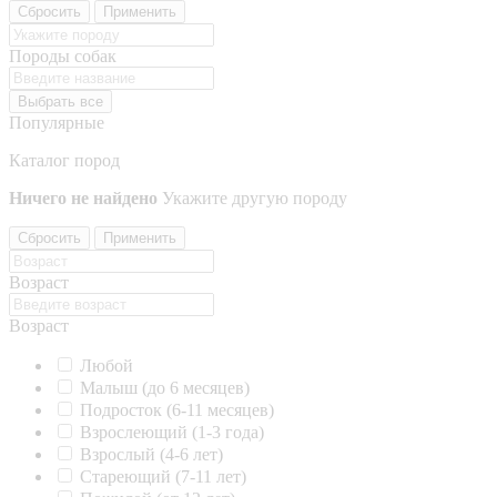
Сбросить
Применить
Породы собак
Выбрать все
Популярные
Каталог пород
Ничего не найдено
Укажите другую породу
Сбросить
Применить
Возраст
Возраст
Любой
Малыш (до 6 месяцев)
Подросток (6-11 месяцев)
Взрослеющий (1-3 года)
Взрослый (4-6 лет)
Стареющий (7-11 лет)