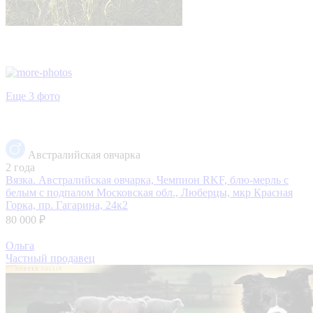
Еще 3 фото
Австралийская овчарка
2 года
Вязка. Австралийская овчарка, Чемпион RKF, блю-мерль с
белым с подпалом
Московская обл., Люберцы, мкр Красная
Горка, пр. Гагарина, 24к2
80 000 ₽
Ольга
Частный продавец