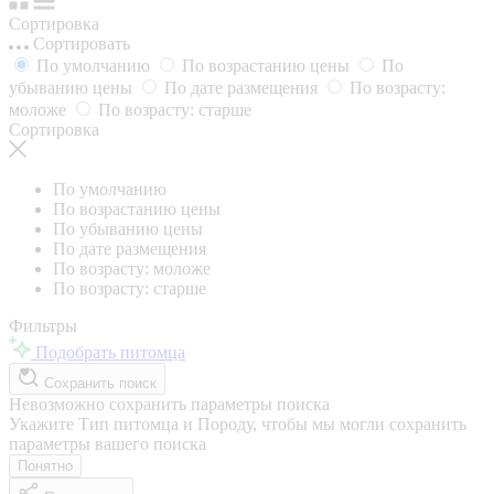
Сортировка
Сортировать
По умолчанию
По возрастанию цены
По
убыванию цены
По дате размещения
По возрасту:
моложе
По возрасту: старше
Сортировка
По умолчанию
По возрастанию цены
По убыванию цены
По дате размещения
По возрасту: моложе
По возрасту: старше
Фильтры
Подобрать питомца
Сохранить поиск
Невозможно сохранить параметры поиска
Укажите Тип питомца и Породу, чтобы мы могли сохранить
параметры вашего поиска
Понятно