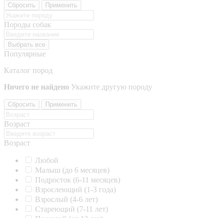
Сбросить
Применить
Породы собак
Выбрать все
Популярные
Каталог пород
Ничего не найдено
Укажите другую породу
Сбросить
Применить
Возраст
Возраст
Любой
Малыш (до 6 месяцев)
Подросток (6-11 месяцев)
Взрослеющий (1-3 года)
Взрослый (4-6 лет)
Стареющий (7-11 лет)