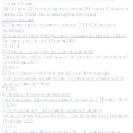
Статьи по теме
Щенок дома
282 статьи
Здоровье собак
281 статья
Мечтаете о
щенке
153 статьи
Выбираем щенка
119 статей
Посмотреть все
Мечтаете о щенке
Породы собак, похожие на мопса: ТОП-12
больших и маленьких
15 июня 2024
70 603
0
Дрессировка собак
Алабаи — злые, опасные собаки или нет?
29 сентября 2024
10 110
0
Выбираем щенка
Белые таксы – особенности окраса и фото
породы
1 декабря 2024
7 685
0
Питание собак
Можно ли собакам апельсины?
21 марта 2025
3 220
0
Здоровье собак
Вязка сиба-ину – как правильно вязать породу
18 ноября 2025
3 601
0