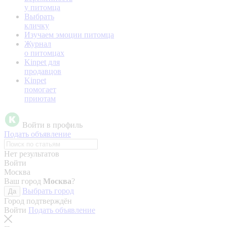
у питомца
Выбрать
кличку
Изучаем эмоции питомца
Журнал
о питомцах
Kinpet для
продавцов
Kinpet
помогает
приютам
Войти в профиль
Подать объявление
Нет результатов
Войти
Москва
Ваш город
Москва
?
Выбрать город
Да
Город подтверждён
Войти
Подать объявление