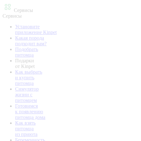
Сервисы
Сервисы
Установите
приложение Kinpet
Какая порода
подходит вам?
Подобрать
питомца
Подарки
от Kinpet
Как выбрать
и купить
питомца
Симулятор
жизни с
питомцем
Готовимся
к появлению
питомца дома
Как взять
питомца
из приюта
Беременность