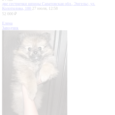
две сестрички шпицы
Саратовская обл., Энгельс, ул.
Колотилова, 100
27 июля, 12:58
52 000 ₽
Елена
Заводчик