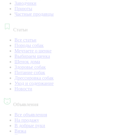
Заводчики
Приюты
Частные продавцы
Статьи
Все статьи
Породы собак
Мечтаете о щенке
Выбираем щенка
Щенок дома
Здоровье собак
Питание собак
Дрессировка собак
Уход и содержание
Новости
Объявления
Все объявления
На продажу
В добрые руки
Вязка