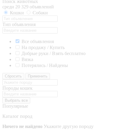
Поиск животных
среди 20 329 объявлений
Кошки
Собаки
Тип объявления
Все объявления
На продажу / Купить
Добрые руки / Взять бесплатно
Вязка
Потерялись / Найдены
Сбросить
Применить
Породы кошек
Выбрать все
Популярные
Каталог пород
Ничего не найдено
Укажите другую породу