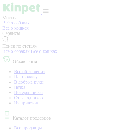
Москва
Всё о собаках
Всё о кошках
Сервисы
Поиск по статьям
Всё о собаках
Всё о кошках
Объявления
Все объявления
На продажу
В добрые руки
Вязка
Потерявшиеся
От заводчиков
Из приютов
Каталог продавцов
Все продавцы