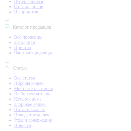
Потерявшиеся
От заводчиков
Из приютов
Каталог продавцов
Все продавцы
Заводчики
Приюты
Частные продавцы
Статьи
Все статьи
Породы кошек
Мечтаете о котенке
Выбираем котенка
Котенок дома
Здоровье кошек
Питание кошек
Поведение кошек
Уход и содержание
Новости