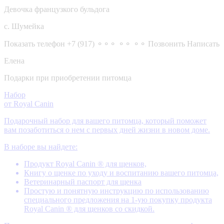
Девочка французкого бульдога
с. Шумейка
Показать телефон
+7 (917) ⚬⚬⚬ ⚬⚬ ⚬⚬
Позвонить
Написать
Елена
Подарки при приобретении питомца
Набор
от Royal Canin
Подарочный набор для вашего питомца, который поможет
вам позаботиться о нем с первых дней жизни в новом доме.
В наборе вы найдете:
Продукт Royal Canin ® для щенков,
Книгу о щенке по уходу и воспитанию вашего питомца,
Ветеринарный паспорт для щенка
Простую и понятную инструкцию по использованию
специального предложения на 1-ую покупку продукта
Royal Canin ® для щенков со скидкой.