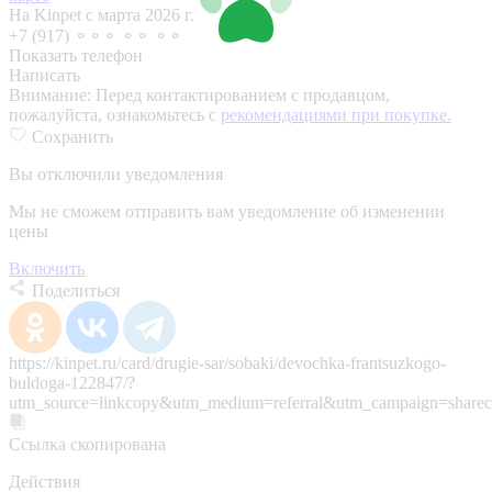
На Kinpet c марта 2026 г.
+7 (917) ⚬⚬⚬ ⚬⚬ ⚬⚬
Показать телефон
Написать
Внимание:
Перед контактированием с продавцом,
пожалуйста, ознакомьтесь с
рекомендациями при покупке.
Сохранить
Вы отключили уведомления
Мы не сможем отправить вам уведомление об изменении
цены
Включить
Поделиться
https://kinpet.ru/card/drugie-sar/sobaki/devochka-frantsuzkogo-
buldoga-122847/?
utm_source=linkcopy&utm_medium=referral&utm_campaign=sharec
Ссылка скопирована
Действия