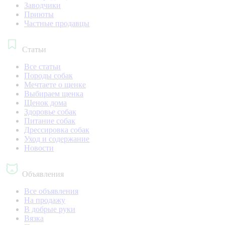
Заводчики
Приюты
Частные продавцы
Статьи
Все статьи
Породы собак
Мечтаете о щенке
Выбираем щенка
Щенок дома
Здоровье собак
Питание собак
Дрессировка собак
Уход и содержание
Новости
Объявления
Все объявления
На продажу
В добрые руки
Вязка