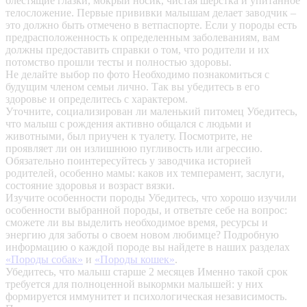
блестящие глазки, мокрый носик, чистая шерстка и упитанное
телосложение. Первые прививки малышам делает заводчик –
это должно быть отмечено в ветпаспорте. Если у породы есть
предрасположенность к определенным заболеваниям, вам
должны предоставить справки о том, что родители и их
потомство прошли тесты и полностью здоровы.
Не делайте выбор по фото
Необходимо познакомиться с
будущим членом семьи лично. Так вы убедитесь в его
здоровье и определитесь с характером.
Уточните, социализирован ли маленький питомец
Убедитесь,
что малыш с рождения активно общался с людьми и
животными, был приучен к туалету. Посмотрите, не
проявляет ли он излишнюю пугливость или агрессию.
Обязательно поинтересуйтесь у заводчика историей
родителей, особенно мамы: каков их темперамент, заслуги,
состояние здоровья и возраст вязки.
Изучите особенности породы
Убедитесь, что хорошо изучили
особенности выбранной породы, и ответьте себе на вопрос:
сможете ли вы выделить необходимое время, ресурсы и
энергию для заботы о своем новом любимце? Подробную
информацию о каждой породе вы найдете в наших разделах
«Породы собак»
и
«Породы кошек»
.
Убедитесь, что малыш старше 2 месяцев
Именно такой срок
требуется для полноценной выкормки малышей: у них
формируется иммунитет и психологическая независимость.