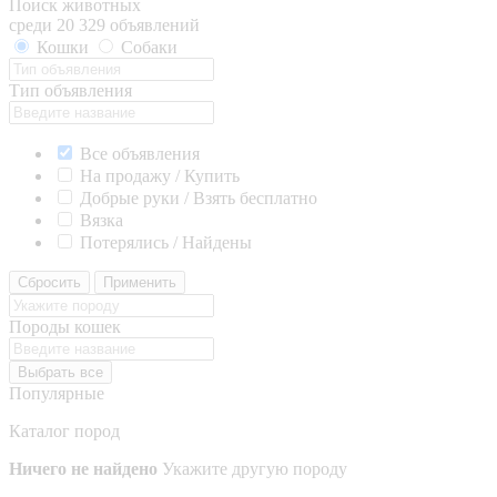
Поиск животных
среди 20 329 объявлений
Кошки
Собаки
Тип объявления
Все объявления
На продажу / Купить
Добрые руки / Взять бесплатно
Вязка
Потерялись / Найдены
Сбросить
Применить
Породы кошек
Выбрать все
Популярные
Каталог пород
Ничего не найдено
Укажите другую породу