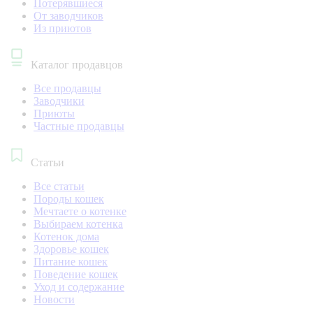
Потерявшиеся
От заводчиков
Из приютов
Каталог продавцов
Все продавцы
Заводчики
Приюты
Частные продавцы
Статьи
Все статьи
Породы кошек
Мечтаете о котенке
Выбираем котенка
Котенок дома
Здоровье кошек
Питание кошек
Поведение кошек
Уход и содержание
Новости