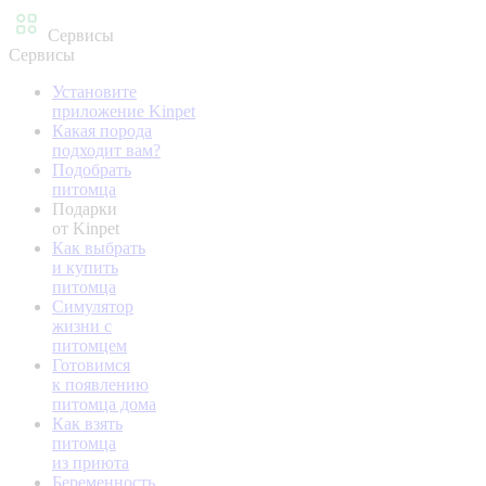
Сервисы
Сервисы
Установите
приложение Kinpet
Какая порода
подходит вам?
Подобрать
питомца
Подарки
от Kinpet
Как выбрать
и купить
питомца
Симулятор
жизни с
питомцем
Готовимся
к появлению
питомца дома
Как взять
питомца
из приюта
Беременность