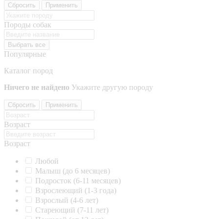
Сбросить
Применить
Породы собак
Выбрать все
Популярные
Каталог пород
Ничего не найдено
Укажите другую породу
Сбросить
Применить
Возраст
Возраст
Любой
Малыш (до 6 месяцев)
Подросток (6-11 месяцев)
Взрослеющий (1-3 года)
Взрослый (4-6 лет)
Стареющий (7-11 лет)