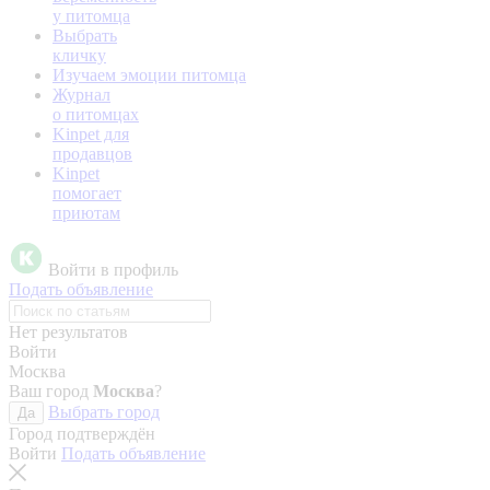
у питомца
Выбрать
кличку
Изучаем эмоции питомца
Журнал
о питомцах
Kinpet для
продавцов
Kinpet
помогает
приютам
Войти в профиль
Подать объявление
Нет результатов
Войти
Москва
Ваш город
Москва
?
Выбрать город
Да
Город подтверждён
Войти
Подать объявление