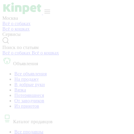
Москва
Всё о собаках
Всё о кошках
Сервисы
Поиск по статьям
Всё о собаках
Всё о кошках
Объявления
Все объявления
На продажу
В добрые руки
Вязка
Потерявшиеся
От заводчиков
Из приютов
Каталог продавцов
Все продавцы