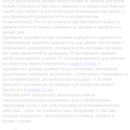
После достижения двухмесячного возраста щенков или котят
можно отнимать от матери и привозить в новый дом.Именно
такой срок требуется для полноценной выкормки малышей: у
них формируется иммунитет и психологическая
независимость. После достижения двухмесячного возраста
щенков или котят можно отнимать от матери и привозить в
новый дом.
Проверьте документы при покупке породистого животного
Обязательный перечень документов для щенка: ветпаспорт с
отметками о вакцинации, договор купли-продажи, метрика,
акт вязки родителей и актировка. В питомниках щенкам
также проставляют клеймо. О полном комплекте документов
на собаку вы можете прочитать в
нашей статье
.
У
породистого котика должны быть следующие документы:
родословная (метрика), ветпаспорт с отметками о прививках и
дегельминтизации, договор купли-продажи. О полном
комплекте документов на породистую кошку вы можете
прочитать в
нашей статье
.
Приобретайте породистых животных только в
специализированных питомниках или у проверенных
заводчиков. Если у вас есть подозрения на мошеннические
действия – сразу же сообщите нам.
Подробнее о том, как
выбрать здорового и чистокровного питомца, читайте в
наших статьях: