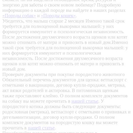
энергию для заботы о своем новом любимце? Подробную
информацию о каждой породе вы найдете в наших разделах
«Породы собак»
и
«Породы кошек»
.
Убедитесь, что малыш старше 2 месяцев
Именно такой срок
требуется для полноценной выкормки малышей: у них
формируется иммунитет и психологическая независимость.
После достижения двухмесячного возраста щенков или котят
можно отнимать от матери и привозить в новый дом.Именно
такой срок требуется для полноценной выкормки малышей: у
них формируется иммунитет и психологическая
независимость. После достижения двухмесячного возраста
щенков или котят можно отнимать от матери и привозить в
новый дом.
Проверьте документы при покупке породистого животного
Обязательный перечень документов для щенка: ветпаспорт с
отметками о вакцинации, договор купли-продажи, метрика,
акт вязки родителей и актировка. В питомниках щенкам
также проставляют клеймо. О полном комплекте документов
на собаку вы можете прочитать в
нашей статье
.
У
породистого котика должны быть следующие документы:
родословная (метрика), ветпаспорт с отметками о прививках и
дегельминтизации, договор купли-продажи. О полном
комплекте документов на породистую кошку вы можете
прочитать в
нашей статье
.