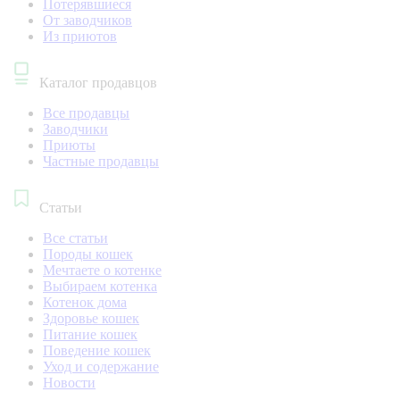
Потерявшиеся
От заводчиков
Из приютов
Каталог продавцов
Все продавцы
Заводчики
Приюты
Частные продавцы
Статьи
Все статьи
Породы кошек
Мечтаете о котенке
Выбираем котенка
Котенок дома
Здоровье кошек
Питание кошек
Поведение кошек
Уход и содержание
Новости