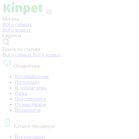
Москва
Всё о собаках
Всё о кошках
Сервисы
Поиск по статьям
Всё о собаках
Всё о кошках
Объявления
Все объявления
На продажу
В добрые руки
Вязка
Потерявшиеся
От заводчиков
Из приютов
Каталог продавцов
Все продавцы