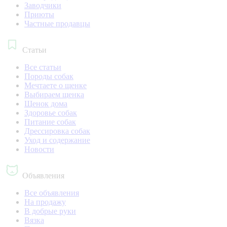
Заводчики
Приюты
Частные продавцы
Статьи
Все статьи
Породы собак
Мечтаете о щенке
Выбираем щенка
Щенок дома
Здоровье собак
Питание собак
Дрессировка собак
Уход и содержание
Новости
Объявления
Все объявления
На продажу
В добрые руки
Вязка