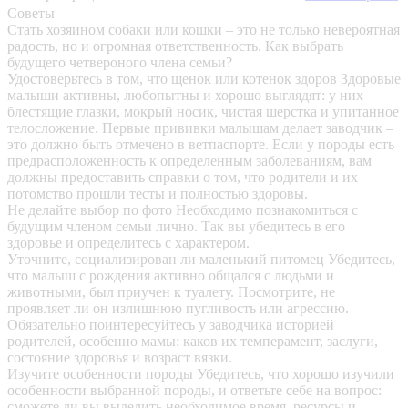
Советы
Стать хозяином собаки или кошки – это не только невероятная
радость, но и огромная ответственность. Как выбрать
будущего четвероного члена семьи?
Удостоверьтесь в том, что щенок или котенок здоров
Здоровые
малыши активны, любопытны и хорошо выглядят: у них
блестящие глазки, мокрый носик, чистая шерстка и упитанное
телосложение. Первые прививки малышам делает заводчик –
это должно быть отмечено в ветпаспорте. Если у породы есть
предрасположенность к определенным заболеваниям, вам
должны предоставить справки о том, что родители и их
потомство прошли тесты и полностью здоровы.
Не делайте выбор по фото
Необходимо познакомиться с
будущим членом семьи лично. Так вы убедитесь в его
здоровье и определитесь с характером.
Уточните, социализирован ли маленький питомец
Убедитесь,
что малыш с рождения активно общался с людьми и
животными, был приучен к туалету. Посмотрите, не
проявляет ли он излишнюю пугливость или агрессию.
Обязательно поинтересуйтесь у заводчика историей
родителей, особенно мамы: каков их темперамент, заслуги,
состояние здоровья и возраст вязки.
Изучите особенности породы
Убедитесь, что хорошо изучили
особенности выбранной породы, и ответьте себе на вопрос:
сможете ли вы выделить необходимое время, ресурсы и