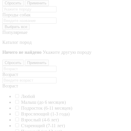
Сбросить
Применить
Породы собак
Выбрать все
Популярные
Каталог пород
Ничего не найдено
Укажите другую породу
Сбросить
Применить
Возраст
Возраст
Любой
Малыш (до 6 месяцев)
Подросток (6-11 месяцев)
Взрослеющий (1-3 года)
Взрослый (4-6 лет)
Стареющий (7-11 лет)