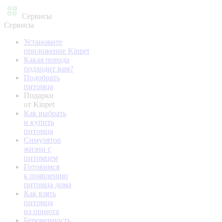
Сервисы
Сервисы
Установите
приложение Kinpet
Какая порода
подходит вам?
Подобрать
питомца
Подарки
от Kinpet
Как выбрать
и купить
питомца
Симулятор
жизни с
питомцем
Готовимся
к появлению
питомца дома
Как взять
питомца
из приюта
Беременность