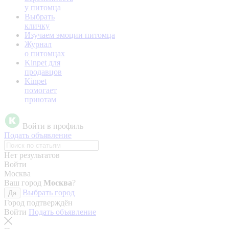
у питомца
Выбрать
кличку
Изучаем эмоции питомца
Журнал
о питомцах
Kinpet для
продавцов
Kinpet
помогает
приютам
Войти в профиль
Подать объявление
Нет результатов
Войти
Москва
Ваш город
Москва
?
Выбрать город
Да
Город подтверждён
Войти
Подать объявление