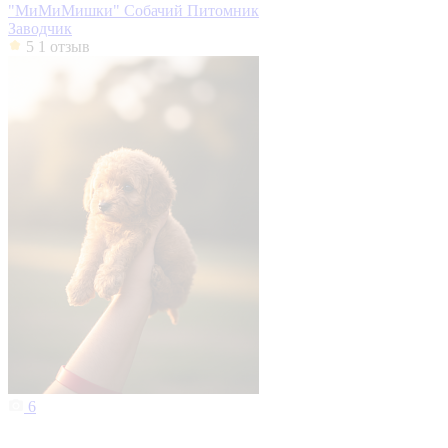
"МиМиМишки" Собачий Питомник
Заводчик
5
1 отзыв
6