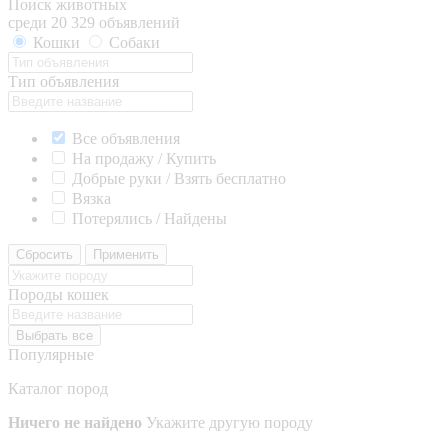
Поиск животных
среди 20 329 объявлений
Кошки
Собаки
Тип объявления
Все объявления
На продажу / Купить
Добрые руки / Взять бесплатно
Вязка
Потерялись / Найдены
Сбросить
Применить
Породы кошек
Выбрать все
Популярные
Каталог пород
Ничего не найдено
Укажите другую породу