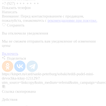
+7 (927) ⚬⚬⚬ ⚬⚬ ⚬⚬
Показать телефон
Написать
Внимание:
Перед контактированием с продавцом,
пожалуйста, ознакомьтесь с
рекомендациями при покупке.
Сохранить
Вы отключили уведомления
Мы не сможем отправить вам уведомление об изменении
цены
Включить
Поделиться
https://kinpet.ru/card/sankt-peterburg/sobaki/teddi-pudel-mini-
devochka-kitay-121129/?
utm_source=linkcopy&utm_medium=referral&utm_campaign=sharec
Ссылка скопирована
Действия