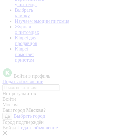
у питомца
Выбрать
кличку
Изучаем эмоции питомца
Журнал
о питомцах
Kinpet для
продавцов
Kinpet
помогает
приютам
Войти в профиль
Подать объявление
Нет результатов
Войти
Москва
Ваш город
Москва
?
Выбрать город
Да
Город подтверждён
Войти
Подать объявление