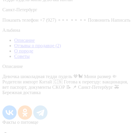
Санкт-Петербург
Показать телефон
+7 (927) ⚬⚬⚬ ⚬⚬ ⚬⚬
Позвонить
Написать
Альбина
Описание
Отзывы о продавце
(2)
О породе
Советы
Описание
Девочка шоколадная тедди пудель 🤎🐩 Мини размер 🤏
Родители импорт Китай 🇨🇳 Готова к переезду: вакцинация,
вет паспорт, документы СКОР 📝 📌 Санкт-Петербург 🚕
Бережная доставка
Факты о питомце