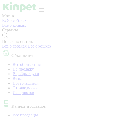
Москва
Всё о собаках
Всё о кошках
Сервисы
Поиск по статьям
Всё о собаках
Всё о кошках
Объявления
Все объявления
На продажу
В добрые руки
Вязка
Потерявшиеся
От заводчиков
Из приютов
Каталог продавцов
Все продавцы