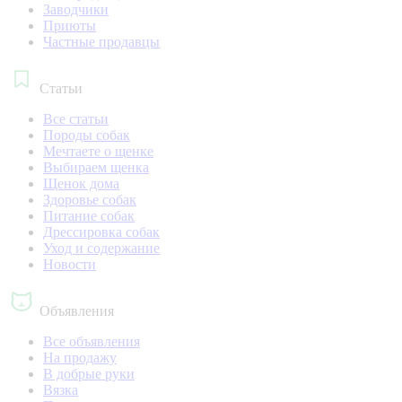
Заводчики
Приюты
Частные продавцы
Статьи
Все статьи
Породы собак
Мечтаете о щенке
Выбираем щенка
Щенок дома
Здоровье собак
Питание собак
Дрессировка собак
Уход и содержание
Новости
Объявления
Все объявления
На продажу
В добрые руки
Вязка