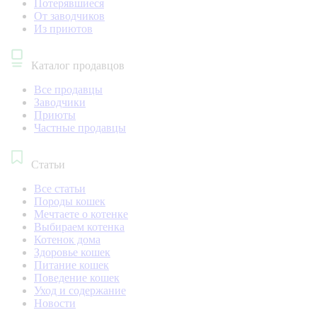
Потерявшиеся
От заводчиков
Из приютов
Каталог продавцов
Все продавцы
Заводчики
Приюты
Частные продавцы
Статьи
Все статьи
Породы кошек
Мечтаете о котенке
Выбираем котенка
Котенок дома
Здоровье кошек
Питание кошек
Поведение кошек
Уход и содержание
Новости