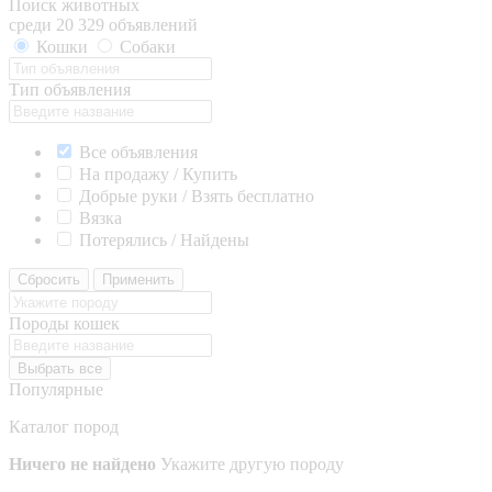
Поиск животных
среди 20 329 объявлений
Кошки
Собаки
Тип объявления
Все объявления
На продажу / Купить
Добрые руки / Взять бесплатно
Вязка
Потерялись / Найдены
Сбросить
Применить
Породы кошек
Выбрать все
Популярные
Каталог пород
Ничего не найдено
Укажите другую породу