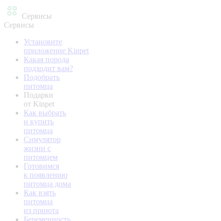
Сервисы
Сервисы
Установите
приложение Kinpet
Какая порода
подходит вам?
Подобрать
питомца
Подарки
от Kinpet
Как выбрать
и купить
питомца
Симулятор
жизни с
питомцем
Готовимся
к появлению
питомца дома
Как взять
питомца
из приюта
Беременность