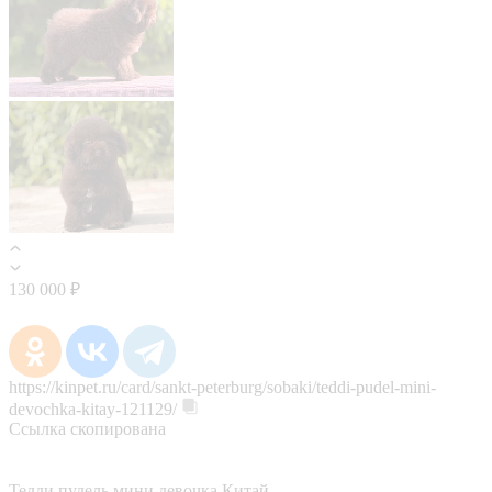
130 000 ₽
https://kinpet.ru/card/sankt-peterburg/sobaki/teddi-pudel-mini-
devochka-kitay-121129/
Ссылка скопирована
Тедди пудель мини девочка Китай