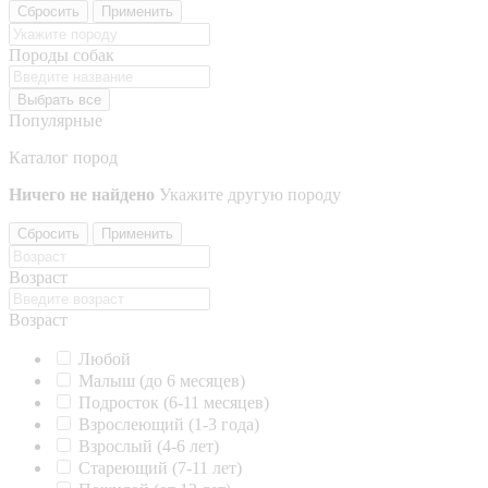
Сбросить
Применить
Породы собак
Выбрать все
Популярные
Каталог пород
Ничего не найдено
Укажите другую породу
Сбросить
Применить
Возраст
Возраст
Любой
Малыш (до 6 месяцев)
Подросток (6-11 месяцев)
Взрослеющий (1-3 года)
Взрослый (4-6 лет)
Стареющий (7-11 лет)