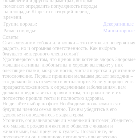
объявлений и других параметрах, которые
помогают определить популярность породы
на площадке Kinpet.ru в текущий период
времени.
Группа породы:
Декоративные
Размер породы:
Миниатюрные
Советы
Стать хозяином собаки или кошки – это не только невероятная
радость, но и огромная ответственность. Как выбрать
будущего четвероного члена семьи?
Удостоверьтесь в том, что щенок или котенок здоров
Здоровые
малыши активны, любопытны и хорошо выглядят: у них
блестящие глазки, мокрый носик, чистая шерстка и упитанное
телосложение. Первые прививки малышам делает заводчик –
это должно быть отмечено в ветпаспорте. Если у породы есть
предрасположенность к определенным заболеваниям, вам
должны предоставить справки о том, что родители и их
потомство прошли тесты и полностью здоровы.
Не делайте выбор по фото
Необходимо познакомиться с
будущим членом семьи лично. Так вы убедитесь в его
здоровье и определитесь с характером.
Уточните, социализирован ли маленький питомец
Убедитесь,
что малыш с рождения активно общался с людьми и
животными, был приучен к туалету. Посмотрите, не
проявляет ли он излишнюю пугливость или агрессию.