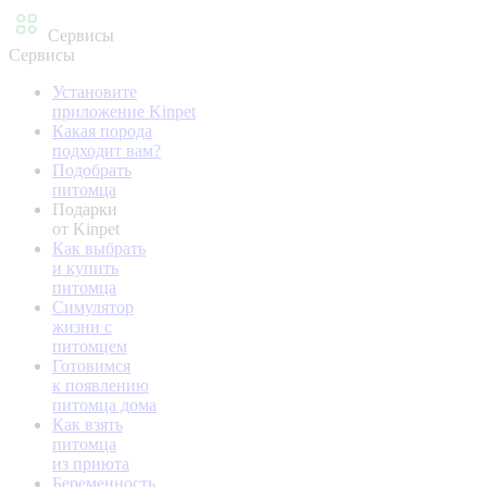
Сервисы
Сервисы
Установите
приложение Kinpet
Какая порода
подходит вам?
Подобрать
питомца
Подарки
от Kinpet
Как выбрать
и купить
питомца
Симулятор
жизни с
питомцем
Готовимся
к появлению
питомца дома
Как взять
питомца
из приюта
Беременность