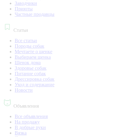
Заводчики
Приюты
Частные продавцы
Статьи
Все статьи
Породы собак
Мечтаете о щенке
Выбираем щенка
Щенок дома
Здоровье собак
Питание собак
Дрессировка собак
Уход и содержание
Новости
Объявления
Все объявления
На продажу
В добрые руки
Вязка