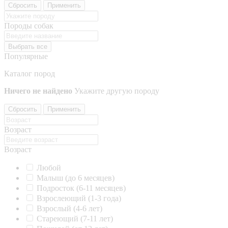
Сбросить
Применить
Породы собак
Выбрать все
Популярные
Каталог пород
Ничего не найдено
Укажите другую породу
Сбросить
Применить
Возраст
Возраст
Любой
Малыш (до 6 месяцев)
Подросток (6-11 месяцев)
Взрослеющий (1-3 года)
Взрослый (4-6 лет)
Стареющий (7-11 лет)