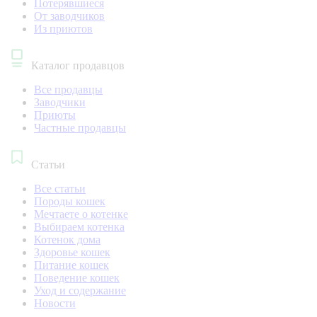
Потерявшиеся
От заводчиков
Из приютов
Каталог продавцов
Все продавцы
Заводчики
Приюты
Частные продавцы
Статьи
Все статьи
Породы кошек
Мечтаете о котенке
Выбираем котенка
Котенок дома
Здоровье кошек
Питание кошек
Поведение кошек
Уход и содержание
Новости