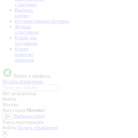
у питомца
Выбрать
кличку
Изучаем эмоции питомца
Журнал
о питомцах
Kinpet для
продавцов
Kinpet
помогает
приютам
Войти в профиль
Подать объявление
Нет результатов
Войти
Москва
Ваш город
Москва
?
Выбрать город
Да
Город подтверждён
Войти
Подать объявление