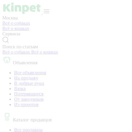
Москва
Всё о собаках
Всё о кошках
Сервисы
Поиск по статьям
Всё о собаках
Всё о кошках
Объявления
Все объявления
На продажу
В добрые руки
Вязка
Потерявшиеся
От заводчиков
Из приютов
Каталог продавцов
Все продавцы