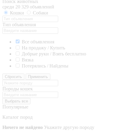
Поиск животных
среди 20 329 объявлений
Кошки
Собаки
Тип объявления
Все объявления
На продажу / Купить
Добрые руки / Взять бесплатно
Вязка
Потерялись / Найдены
Сбросить
Применить
Породы кошек
Выбрать все
Популярные
Каталог пород
Ничего не найдено
Укажите другую породу