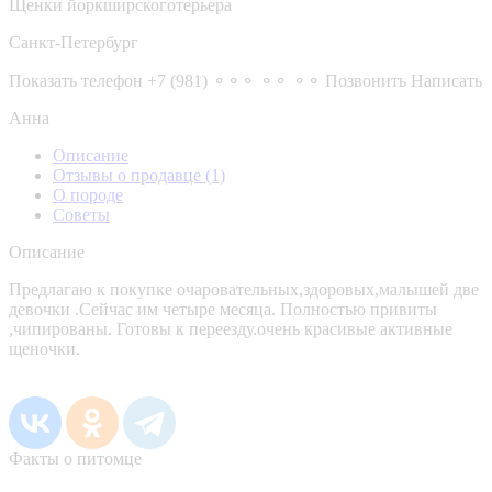
Щенки йоркширскоготерьера
Санкт-Петербург
Показать телефон
+7 (981) ⚬⚬⚬ ⚬⚬ ⚬⚬
Позвонить
Написать
Анна
Описание
Отзывы о продавце
(1)
О породе
Советы
Описание
Предлагаю к покупке очаровательных,здоровых,малышей две
девочки .Сейчас им четыре месяца. Полностью привиты
,чипированы. Готовы к переезду.очень красивые активные
щеночки.
Факты о питомце