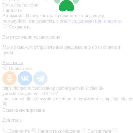
Показать телефон
Написать
Внимание:
Перед контактированием с продавцом,
пожалуйста, ознакомьтесь с
рекомендациями при покупке.
Сохранить
Вы отключили уведомления
Мы не сможем отправить вам уведомление об изменении
цены
Включить
Поделиться
https://kinpet.ru/card/sankt-peterburg/sobaki/shchenki-
yorkshirskogoterera-118117/?
utm_source=linkcopy&utm_medium=referral&utm_campaign=sharec
Ссылка скопирована
Действия
Позвонить
Написать сообщение
Поделиться