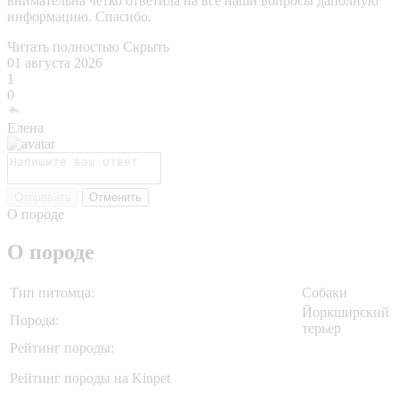
внимательна четко ответила на все наши вопросы даполную
информацию. Спасибо.
Читать полностью
Скрыть
01 августа 2026
1
0
Елена
Отправить
Отменить
О породе
О породе
Тип питомца:
Собаки
Йоркширский
Порода:
терьер
Рейтинг породы:
Рейтинг породы на Kinpet