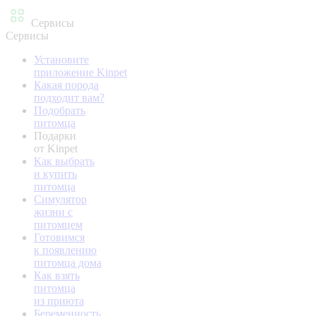
Сервисы
Сервисы
Установите
приложение Kinpet
Какая порода
подходит вам?
Подобрать
питомца
Подарки
от Kinpet
Как выбрать
и купить
питомца
Симулятор
жизни с
питомцем
Готовимся
к появлению
питомца дома
Как взять
питомца
из приюта
Беременность