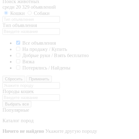
Поиск животных
среди 20 329 объявлений
Кошки
Собаки
Тип объявления
Все объявления
На продажу / Купить
Добрые руки / Взять бесплатно
Вязка
Потерялись / Найдены
Сбросить
Применить
Породы кошек
Выбрать все
Популярные
Каталог пород
Ничего не найдено
Укажите другую породу