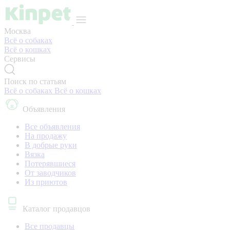
Москва
Всё о собаках
Всё о кошках
Сервисы
Поиск по статьям
Всё о собаках
Всё о кошках
Объявления
Все объявления
На продажу
В добрые руки
Вязка
Потерявшиеся
От заводчиков
Из приютов
Каталог продавцов
Все продавцы