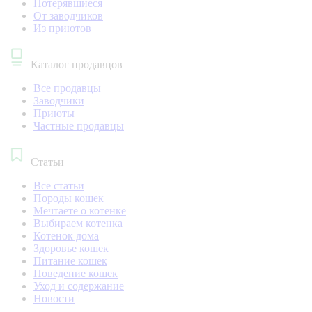
Потерявшиеся
От заводчиков
Из приютов
Каталог продавцов
Все продавцы
Заводчики
Приюты
Частные продавцы
Статьи
Все статьи
Породы кошек
Мечтаете о котенке
Выбираем котенка
Котенок дома
Здоровье кошек
Питание кошек
Поведение кошек
Уход и содержание
Новости