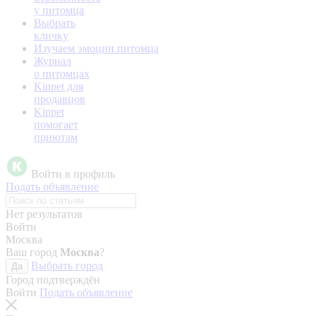
у питомца
Выбрать
кличку
Изучаем эмоции питомца
Журнал
о питомцах
Kinpet для
продавцов
Kinpet
помогает
приютам
Войти в профиль
Подать объявление
Нет результатов
Войти
Москва
Ваш город
Москва
?
Выбрать город
Да
Город подтверждён
Войти
Подать объявление