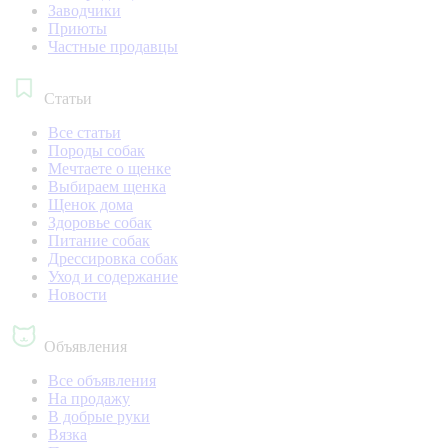
Заводчики
Приюты
Частные продавцы
Статьи
Все статьи
Породы собак
Мечтаете о щенке
Выбираем щенка
Щенок дома
Здоровье собак
Питание собак
Дрессировка собак
Уход и содержание
Новости
Объявления
Все объявления
На продажу
В добрые руки
Вязка