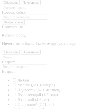
Сбросить
Применить
Породы собак
Выбрать все
Популярные
Каталог пород
Ничего не найдено
Укажите другую породу
Сбросить
Применить
Возраст
Возраст
Любой
Малыш (до 6 месяцев)
Подросток (6-11 месяцев)
Взрослеющий (1-3 года)
Взрослый (4-6 лет)
Стареющий (7-11 лет)