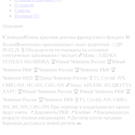
О породе
Советы
Подарки
(1)
Описание
❗Свободна❗Очень красивая девочка французского бульдога 🌺
Иллия🌺неспешно присматривает своих родителей. ✅ДР:
09.03.26 🧬Оба родителя тестированы на основные
генетические заболевания ( чистые) 💕Мама : АЗБУКА
УСПЕХА МАЛИНКА 🏆Юный Чемпион России 🏆Юный
Чемпион РКФ 🏆Чемпион России 🏆Чемпион РКФ 🏆
Чемпион НКП 🏆Гранд Чемпион России 🧬Т1, Сys-bd -NN,
CMR1-NN, HC-NN, CHG-NN 💕Папа: АРАХИС ИЗ ДЖУТТА
ХАУС 🏆Юный Чемпион России 🏆 Юный Чемпион РКФ 🏆
Чемпион России 🏆Чемпион РКФ 🧬Т1, Сys-bd -NN, CMR1-
NN, HC-NN, CHG-NN При переезде к владельцам все щенки
будут иметь: 📌Документы РКФ 📌Клеймо 📌Вакцинация по
возрасту (полная вакцинация) 📌Договор купли-продажи
Бережная доставка в любой регион 🚗