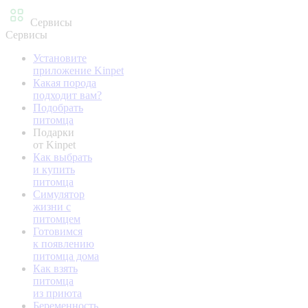
Сервисы
Сервисы
Установите
приложение Kinpet
Какая порода
подходит вам?
Подобрать
питомца
Подарки
от Kinpet
Как выбрать
и купить
питомца
Симулятор
жизни с
питомцем
Готовимся
к появлению
питомца дома
Как взять
питомца
из приюта
Беременность