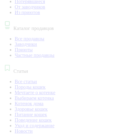
Потерявшиеся
От заводчиков
Из приютов
Каталог продавцов
Все продавцы
Заводчики
Приюты
Частные продавцы
Статьи
Все статьи
Породы кошек
Мечтаете о котенке
Выбираем котенка
Котенок дома
Здоровье кошек
Питание кошек
Поведение кошек
Уход и содержание
Новости