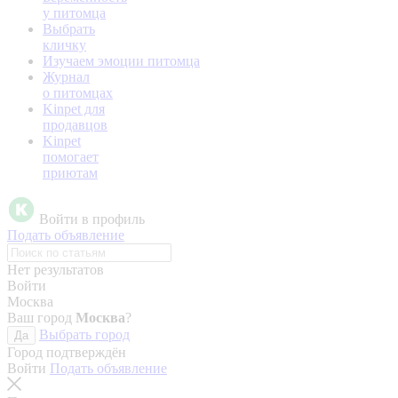
у питомца
Выбрать
кличку
Изучаем эмоции питомца
Журнал
о питомцах
Kinpet для
продавцов
Kinpet
помогает
приютам
Войти в профиль
Подать объявление
Нет результатов
Войти
Москва
Ваш город
Москва
?
Выбрать город
Да
Город подтверждён
Войти
Подать объявление