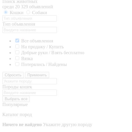
Поиск животных
среди 20 329 объявлений
Кошки
Собаки
Тип объявления
Все объявления
На продажу / Купить
Добрые руки / Взять бесплатно
Вязка
Потерялись / Найдены
Сбросить
Применить
Породы кошек
Выбрать все
Популярные
Каталог пород
Ничего не найдено
Укажите другую породу