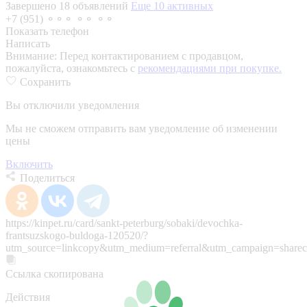
Завершено 18 объявлений
Еще 10 активных
+7 (951) ⚬⚬⚬ ⚬⚬ ⚬⚬
Показать телефон
Написать
Внимание:
Перед контактированием с продавцом,
пожалуйста, ознакомьтесь с
рекомендациями при покупке.
Сохранить
Вы отключили уведомления
Мы не сможем отправить вам уведомление об изменении
цены
Включить
Поделиться
https://kinpet.ru/card/sankt-peterburg/sobaki/devochka-
frantsuzskogo-buldoga-120520/?
utm_source=linkcopy&utm_medium=referral&utm_campaign=sharec
Ссылка скопирована
Действия