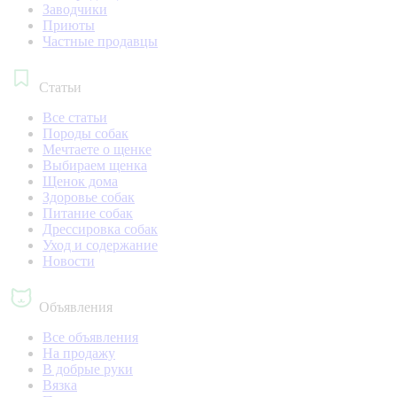
Заводчики
Приюты
Частные продавцы
Статьи
Все статьи
Породы собак
Мечтаете о щенке
Выбираем щенка
Щенок дома
Здоровье собак
Питание собак
Дрессировка собак
Уход и содержание
Новости
Объявления
Все объявления
На продажу
В добрые руки
Вязка