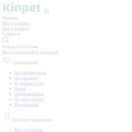
Москва
Всё о собаках
Всё о кошках
Сервисы
Поиск по статьям
Всё о собаках
Всё о кошках
Объявления
Все объявления
На продажу
В добрые руки
Вязка
Потерявшиеся
От заводчиков
Из приютов
Каталог продавцов
Все продавцы