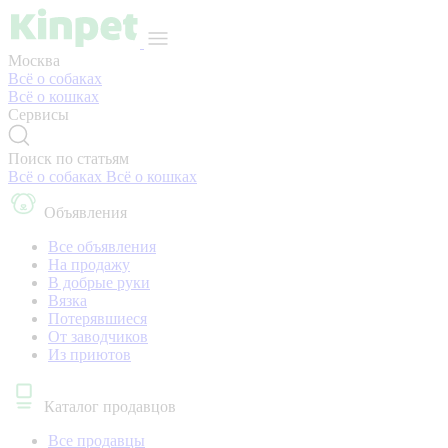
Москва
Всё о собаках
Всё о кошках
Сервисы
Поиск по статьям
Всё о собаках
Всё о кошках
Объявления
Все объявления
На продажу
В добрые руки
Вязка
Потерявшиеся
От заводчиков
Из приютов
Каталог продавцов
Все продавцы