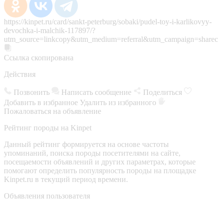
https://kinpet.ru/card/sankt-peterburg/sobaki/pudel-toy-i-karlikovyy-
devochka-i-malchik-117897/?
utm_source=linkcopy&utm_medium=referral&utm_campaign=sharec
Ссылка скопирована
Действия
Позвонить
Написать сообщение
Поделиться
Добавить в избранное
Удалить из избранного
Пожаловаться на объявление
Рейтинг породы на Kinpet
Данный рейтинг формируется на основе частоты
упоминаний, поиска породы посетителями на сайте,
посещаемости объявлений и других параметрах, которые
помогают определить популярность породы на площадке
Kinpet.ru в текущий период времени.
Объявления пользователя