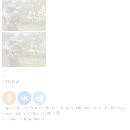
70 000 ₽
https://kinpet.ru/card/sankt-peterburg/sobaki/pudel-toy-i-karlikovyy-
devochka-i-malchik-117897/
Ссылка скопирована