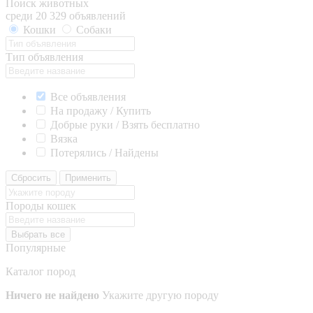
Поиск животных
среди 20 329 объявлений
Кошки
Собаки
Тип объявления
Все объявления
На продажу / Купить
Добрые руки / Взять бесплатно
Вязка
Потерялись / Найдены
Сбросить
Применить
Породы кошек
Выбрать все
Популярные
Каталог пород
Ничего не найдено
Укажите другую породу