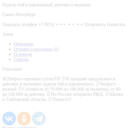
Пудель той и карликовый девочка и мальчик
Санкт-Петербург
Показать телефон
+7 (953) ⚬⚬⚬ ⚬⚬ ⚬⚬
Позвонить
Написать
Анна
Описание
Отзывы о продавце
(0)
О породе
Советы
Описание
🌞Доброго времени суток!!🌞 🎈К продаже предлагаются
девочки и мальчики пуделя той и карликового. 🎈Возраст
разный 🎈Стоимость от 70 000 до 100 000 за мальчика, от 80
до 120 000 за девочку. 🎈По России отправлю РЖД. 🎈Щенки
в Тамбовской области. 🎈Пишите!!
Факты о питомце