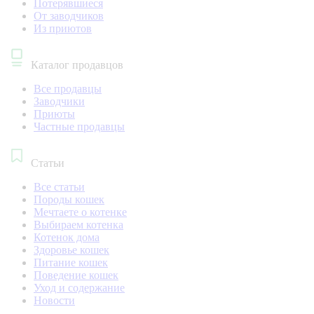
Потерявшиеся
От заводчиков
Из приютов
Каталог продавцов
Все продавцы
Заводчики
Приюты
Частные продавцы
Статьи
Все статьи
Породы кошек
Мечтаете о котенке
Выбираем котенка
Котенок дома
Здоровье кошек
Питание кошек
Поведение кошек
Уход и содержание
Новости