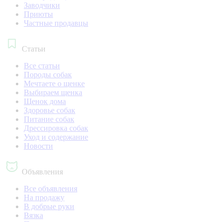
Заводчики
Приюты
Частные продавцы
Статьи
Все статьи
Породы собак
Мечтаете о щенке
Выбираем щенка
Щенок дома
Здоровье собак
Питание собак
Дрессировка собак
Уход и содержание
Новости
Объявления
Все объявления
На продажу
В добрые руки
Вязка