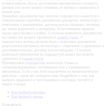
независимость. После достижения двухмесячного возраста
щенков или котят можно отнимать от матери и привозить в
новый дом.
Проверьте документы при покупке породистого животного
Обязательный перечень документов для щенка: ветпаспорт с
отметками о вакцинации, договор купли-продажи, метрика,
акт вязки родителей и актировка. В питомниках щенкам
также проставляют клеймо. О полном комплекте документов
на собаку вы можете прочитать в
нашей статье
.
У
породистого котика должны быть следующие документы:
родословная (метрика), ветпаспорт с отметками о прививках и
дегельминтизации, договор купли-продажи. О полном
комплекте документов на породистую кошку вы можете
прочитать в
нашей статье
.
Приобретайте породистых животных только в
специализированных питомниках или у проверенных
заводчиков. Если у вас есть подозрения на мошеннические
действия – сразу же сообщите нам.
Подробнее о том, как
выбрать здорового и чистокровного питомца, читайте в
наших статьях:
Как выбрать котенка
Как выбрать щенка
Поделиться: