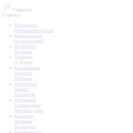
Сервисы
Сервисы
Установите
приложение Kinpet
Какая порода
подходит вам?
Подобрать
питомца
Подарки
от Kinpet
Как выбрать
и купить
питомца
Симулятор
жизни с
питомцем
Готовимся
к появлению
питомца дома
Как взять
питомца
из приюта
Беременность