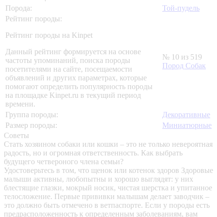
Порода:
Той-пудель
Рейтинг породы:
Рейтинг породы на Kinpet
Данный рейтинг формируется на основе
№ 10 из 519
частоты упоминаний, поиска породы
Пород Собак
посетителями на сайте, посещаемости
объявлений и других параметрах, которые
помогают определить популярность породы
на площадке Kinpet.ru в текущий период
времени.
Группа породы:
Декоративные
Размер породы:
Миниатюрные
Советы
Стать хозяином собаки или кошки – это не только невероятная
радость, но и огромная ответственность. Как выбрать
будущего четвероного члена семьи?
Удостоверьтесь в том, что щенок или котенок здоров
Здоровые
малыши активны, любопытны и хорошо выглядят: у них
блестящие глазки, мокрый носик, чистая шерстка и упитанное
телосложение. Первые прививки малышам делает заводчик –
это должно быть отмечено в ветпаспорте. Если у породы есть
предрасположенность к определенным заболеваниям, вам