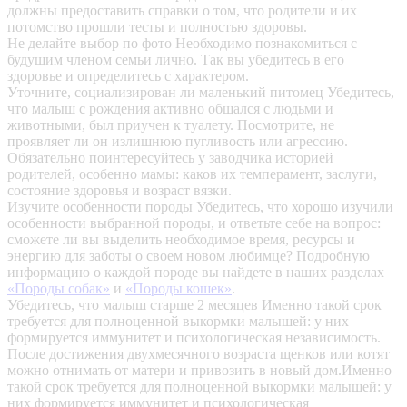
должны предоставить справки о том, что родители и их
потомство прошли тесты и полностью здоровы.
Не делайте выбор по фото
Необходимо познакомиться с
будущим членом семьи лично. Так вы убедитесь в его
здоровье и определитесь с характером.
Уточните, социализирован ли маленький питомец
Убедитесь,
что малыш с рождения активно общался с людьми и
животными, был приучен к туалету. Посмотрите, не
проявляет ли он излишнюю пугливость или агрессию.
Обязательно поинтересуйтесь у заводчика историей
родителей, особенно мамы: каков их темперамент, заслуги,
состояние здоровья и возраст вязки.
Изучите особенности породы
Убедитесь, что хорошо изучили
особенности выбранной породы, и ответьте себе на вопрос:
сможете ли вы выделить необходимое время, ресурсы и
энергию для заботы о своем новом любимце? Подробную
информацию о каждой породе вы найдете в наших разделах
«Породы собак»
и
«Породы кошек»
.
Убедитесь, что малыш старше 2 месяцев
Именно такой срок
требуется для полноценной выкормки малышей: у них
формируется иммунитет и психологическая независимость.
После достижения двухмесячного возраста щенков или котят
можно отнимать от матери и привозить в новый дом.Именно
такой срок требуется для полноценной выкормки малышей: у
них формируется иммунитет и психологическая