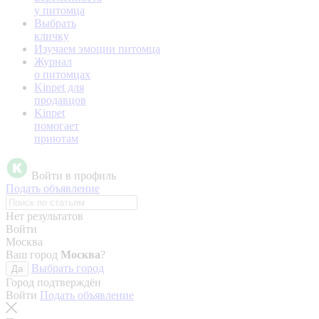
у питомца
Выбрать
кличку
Изучаем эмоции питомца
Журнал
о питомцах
Kinpet для
продавцов
Kinpet
помогает
приютам
Войти в профиль
Подать объявление
Нет результатов
Войти
Москва
Ваш город
Москва
?
Выбрать город
Да
Город подтверждён
Войти
Подать объявление