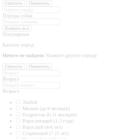
Сбросить
Применить
Породы собак
Выбрать все
Популярные
Каталог пород
Ничего не найдено
Укажите другую породу
Сбросить
Применить
Возраст
Возраст
Любой
Малыш (до 6 месяцев)
Подросток (6-11 месяцев)
Взрослеющий (1-3 года)
Взрослый (4-6 лет)
Стареющий (7-11 лет)