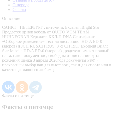
Отзывы о продавце
(0)
О породе
Советы
Описание
САНКТ - ПЕТЕРБУРГ , питомник Excellent Bright Star
Продаётся щенок кобель от QUITO VOM TEAM
HUHNEGRAB Керкласс: ККЛ-П DNA Сертификат
«Отборное разведение» Тест на дисплазию: HD-A ED-0
(здоров) и JCH RUS,CH RUS, 3 -х CH RKF Excellent Bright
Star Izabella HD-A ED-0 (здорова) , родители имеют полный
плем. пакет документов , свободны от дисплазии дата
рождения щенка 3 апреля 2026года документы РКФ -
прекрасный выбор как для выставок , так и для спорта или в
качестве домашнего любимца
Факты о питомце
Факты о питомце