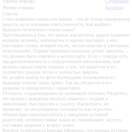
Группа породы:
Служебные
Размер породы:
Крупные
Советы
Стать хозяином собаки или кошки – это не только невероятная
радость, но и огромная ответственность. Как выбрать
будущего четвероного члена семьи?
Удостоверьтесь в том, что щенок или котенок здоров
Здоровые
малыши активны, любопытны и хорошо выглядят: у них
блестящие глазки, мокрый носик, чистая шерстка и упитанное
телосложение. Первые прививки малышам делает заводчик –
это должно быть отмечено в ветпаспорте. Если у породы есть
предрасположенность к определенным заболеваниям, вам
должны предоставить справки о том, что родители и их
потомство прошли тесты и полностью здоровы.
Не делайте выбор по фото
Необходимо познакомиться с
будущим членом семьи лично. Так вы убедитесь в его
здоровье и определитесь с характером.
Уточните, социализирован ли маленький питомец
Убедитесь,
что малыш с рождения активно общался с людьми и
животными, был приучен к туалету. Посмотрите, не
проявляет ли он излишнюю пугливость или агрессию.
Обязательно поинтересуйтесь у заводчика историей
родителей, особенно мамы: каков их темперамент, заслуги,
состояние здоровья и возраст вязки.
Изучите особенности породы
Убедитесь, что хорошо изучили