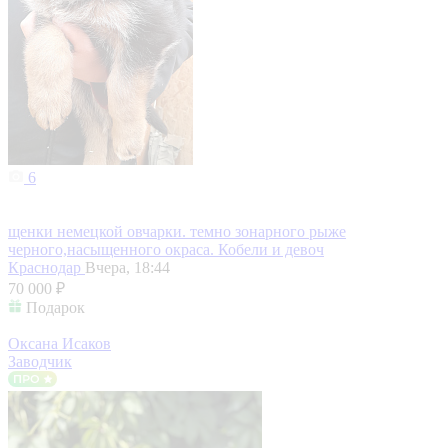
6
щенки немецкой овчарки. темно зонарного рыже
черного,насыщенного окраса. Кобели и девоч
Краснодар
Вчера, 18:44
70 000 ₽
Подарок
Оксана Исаков
Заводчик