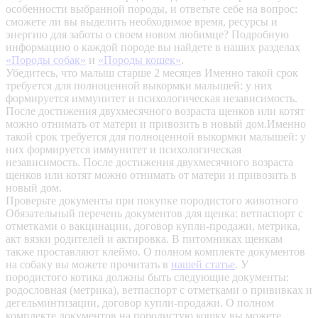
особенности выбранной породы, и ответьте себе на вопрос:
сможете ли вы выделить необходимое время, ресурсы и
энергию для заботы о своем новом любимце? Подробную
информацию о каждой породе вы найдете в наших разделах
«Породы собак»
и
«Породы кошек»
.
Убедитесь, что малыш старше 2 месяцев
Именно такой срок
требуется для полноценной выкормки малышей: у них
формируется иммунитет и психологическая независимость.
После достижения двухмесячного возраста щенков или котят
можно отнимать от матери и привозить в новый дом.Именно
такой срок требуется для полноценной выкормки малышей: у
них формируется иммунитет и психологическая
независимость. После достижения двухмесячного возраста
щенков или котят можно отнимать от матери и привозить в
новый дом.
Проверьте документы при покупке породистого животного
Обязательный перечень документов для щенка: ветпаспорт с
отметками о вакцинации, договор купли-продажи, метрика,
акт вязки родителей и актировка. В питомниках щенкам
также проставляют клеймо. О полном комплекте документов
на собаку вы можете прочитать в
нашей статье
.
У
породистого котика должны быть следующие документы:
родословная (метрика), ветпаспорт с отметками о прививках и
дегельминтизации, договор купли-продажи. О полном
комплекте документов на породистую кошку вы можете