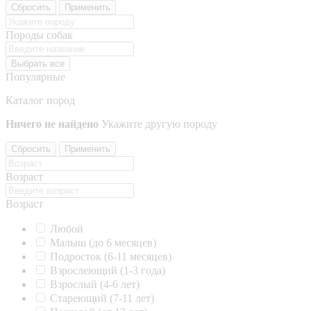
Сбросить
Применить
Породы собак
Выбрать все
Популярные
Каталог пород
Ничего не найдено
Укажите другую породу
Сбросить
Применить
Возраст
Возраст
Любой
Малыш (до 6 месяцев)
Подросток (6-11 месяцев)
Взрослеющий (1-3 года)
Взрослый (4-6 лет)
Стареющий (7-11 лет)