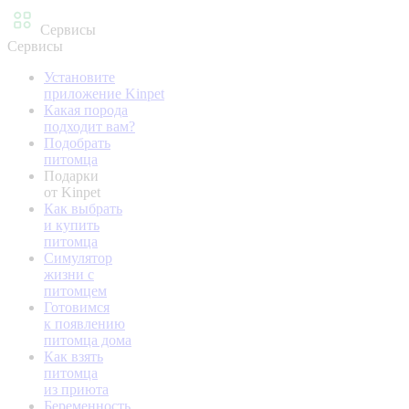
Сервисы
Сервисы
Установите
приложение Kinpet
Какая порода
подходит вам?
Подобрать
питомца
Подарки
от Kinpet
Как выбрать
и купить
питомца
Симулятор
жизни с
питомцем
Готовимся
к появлению
питомца дома
Как взять
питомца
из приюта
Беременность