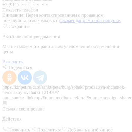
+7 (911) ⚬⚬⚬ ⚬⚬ ⚬⚬
Показать телефон
Внимание:
Перед контактированием с продавцом,
пожалуйста, ознакомьтесь с
рекомендациями при покупке.
Сохранить
Вы отключили уведомления
Мы не сможем отправить вам уведомление об изменении
цены
Включить
Поделиться
https://kinpet.ru/card/sankt-peterburg/sobaki/prodaetsya-shchenok-
nemetskoy-ovcharki-121970/?
utm_source=linkcopy&utm_medium=referral&utm_campaign=sharec
Ссылка скопирована
Действия
Позвонить
Поделиться
Добавить в избранное