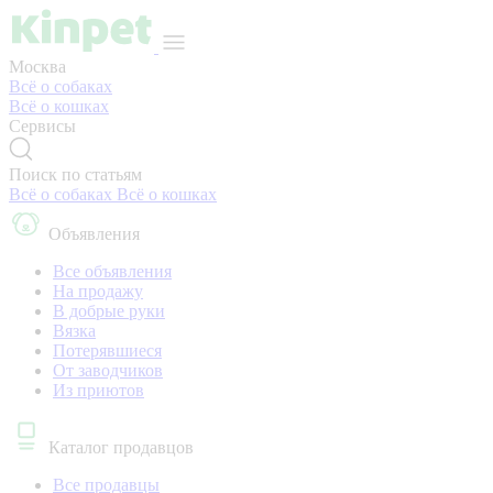
Москва
Всё о собаках
Всё о кошках
Сервисы
Поиск по статьям
Всё о собаках
Всё о кошках
Объявления
Все объявления
На продажу
В добрые руки
Вязка
Потерявшиеся
От заводчиков
Из приютов
Каталог продавцов
Все продавцы