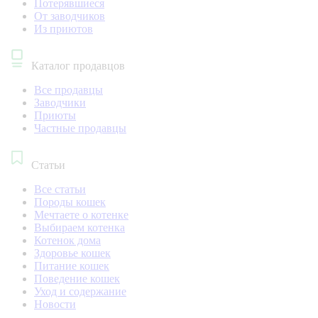
Потерявшиеся
От заводчиков
Из приютов
Каталог продавцов
Все продавцы
Заводчики
Приюты
Частные продавцы
Статьи
Все статьи
Породы кошек
Мечтаете о котенке
Выбираем котенка
Котенок дома
Здоровье кошек
Питание кошек
Поведение кошек
Уход и содержание
Новости