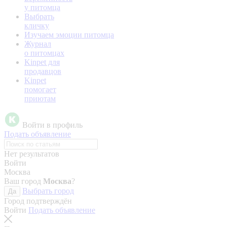
у питомца
Выбрать
кличку
Изучаем эмоции питомца
Журнал
о питомцах
Kinpet для
продавцов
Kinpet
помогает
приютам
Войти в профиль
Подать объявление
Нет результатов
Войти
Москва
Ваш город
Москва
?
Выбрать город
Да
Город подтверждён
Войти
Подать объявление