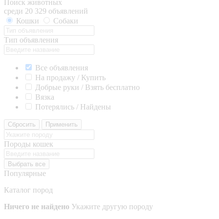
Поиск животных
среди 20 329 объявлений
Кошки
Собаки
Тип объявления
Все объявления
На продажу / Купить
Добрые руки / Взять бесплатно
Вязка
Потерялись / Найдены
Сбросить
Применить
Породы кошек
Выбрать все
Популярные
Каталог пород
Ничего не найдено
Укажите другую породу