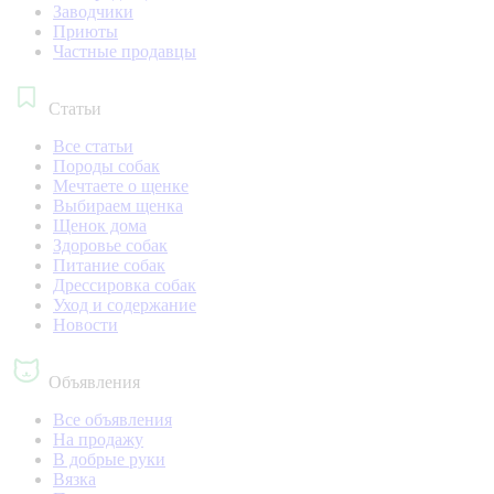
Заводчики
Приюты
Частные продавцы
Статьи
Все статьи
Породы собак
Мечтаете о щенке
Выбираем щенка
Щенок дома
Здоровье собак
Питание собак
Дрессировка собак
Уход и содержание
Новости
Объявления
Все объявления
На продажу
В добрые руки
Вязка