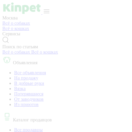
Москва
Всё о собаках
Всё о кошках
Сервисы
Поиск по статьям
Всё о собаках
Всё о кошках
Объявления
Все объявления
На продажу
В добрые руки
Вязка
Потерявшиеся
От заводчиков
Из приютов
Каталог продавцов
Все продавцы