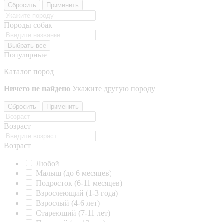
Сбросить
Применить
Породы собак
Выбрать все
Популярные
Каталог пород
Ничего не найдено
Укажите другую породу
Сбросить
Применить
Возраст
Возраст
Любой
Малыш (до 6 месяцев)
Подросток (6-11 месяцев)
Взрослеющий (1-3 года)
Взрослый (4-6 лет)
Стареющий (7-11 лет)