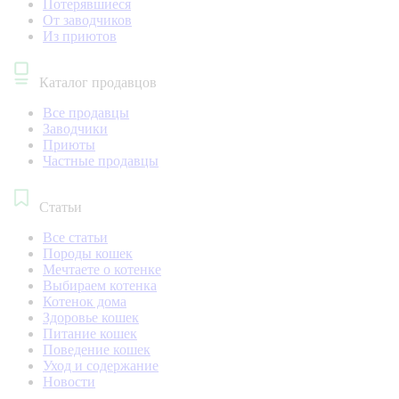
Потерявшиеся
От заводчиков
Из приютов
Каталог продавцов
Все продавцы
Заводчики
Приюты
Частные продавцы
Статьи
Все статьи
Породы кошек
Мечтаете о котенке
Выбираем котенка
Котенок дома
Здоровье кошек
Питание кошек
Поведение кошек
Уход и содержание
Новости