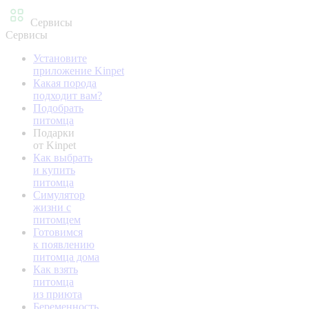
Сервисы
Сервисы
Установите
приложение Kinpet
Какая порода
подходит вам?
Подобрать
питомца
Подарки
от Kinpet
Как выбрать
и купить
питомца
Симулятор
жизни с
питомцем
Готовимся
к появлению
питомца дома
Как взять
питомца
из приюта
Беременность