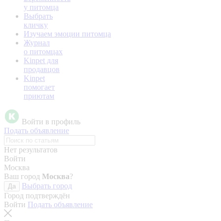
у питомца
Выбрать
кличку
Изучаем эмоции питомца
Журнал
о питомцах
Kinpet для
продавцов
Kinpet
помогает
приютам
Войти в профиль
Подать объявление
Нет результатов
Войти
Москва
Ваш город
Москва
?
Выбрать город
Да
Город подтверждён
Войти
Подать объявление