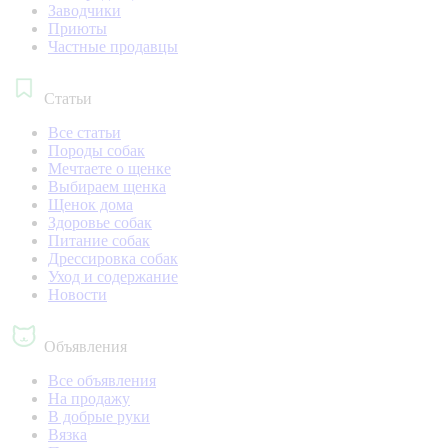
Заводчики
Приюты
Частные продавцы
Статьи
Все статьи
Породы собак
Мечтаете о щенке
Выбираем щенка
Щенок дома
Здоровье собак
Питание собак
Дрессировка собак
Уход и содержание
Новости
Объявления
Все объявления
На продажу
В добрые руки
Вязка