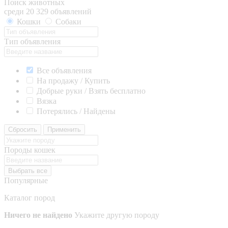
Поиск животных
среди 20 329 объявлений
Кошки
Собаки
Тип объявления
Все объявления
На продажу / Купить
Добрые руки / Взять бесплатно
Вязка
Потерялись / Найдены
Сбросить
Применить
Породы кошек
Выбрать все
Популярные
Каталог пород
Ничего не найдено
Укажите другую породу