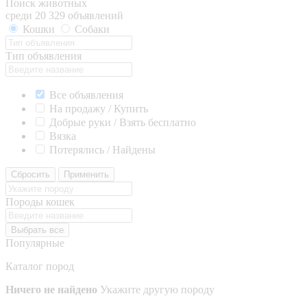
Поиск животных
среди 20 329 объявлений
Кошки
Собаки
Тип объявления
Все объявления
На продажу / Купить
Добрые руки / Взять бесплатно
Вязка
Потерялись / Найдены
Сбросить
Применить
Породы кошек
Выбрать все
Популярные
Каталог пород
Ничего не найдено
Укажите другую породу