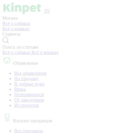
Москва
Всё о собаках
Всё о кошках
Сервисы
Поиск по статьям
Всё о собаках
Всё о кошках
Объявления
Все объявления
На продажу
В добрые руки
Вязка
Потерявшиеся
От заводчиков
Из приютов
Каталог продавцов
Все продавцы