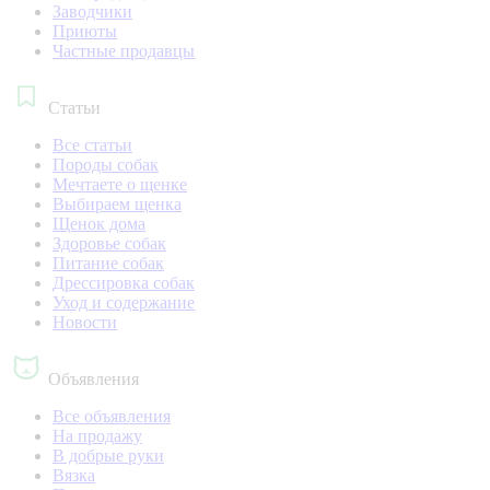
Заводчики
Приюты
Частные продавцы
Статьи
Все статьи
Породы собак
Мечтаете о щенке
Выбираем щенка
Щенок дома
Здоровье собак
Питание собак
Дрессировка собак
Уход и содержание
Новости
Объявления
Все объявления
На продажу
В добрые руки
Вязка