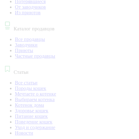
Потерявшиеся
От заводчиков
Из приютов
Каталог продавцов
Все продавцы
Заводчики
Приюты
Частные продавцы
Статьи
Все статьи
Породы кошек
Мечтаете о котенке
Выбираем котенка
Котенок дома
Здоровье кошек
Питание кошек
Поведение кошек
Уход и содержание
Новости