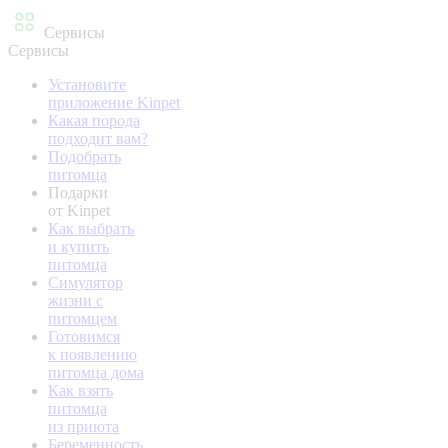
Сервисы
Сервисы
Установите
приложение Kinpet
Какая порода
подходит вам?
Подобрать
питомца
Подарки
от Kinpet
Как выбрать
и купить
питомца
Симулятор
жизни с
питомцем
Готовимся
к появлению
питомца дома
Как взять
питомца
из приюта
Беременность