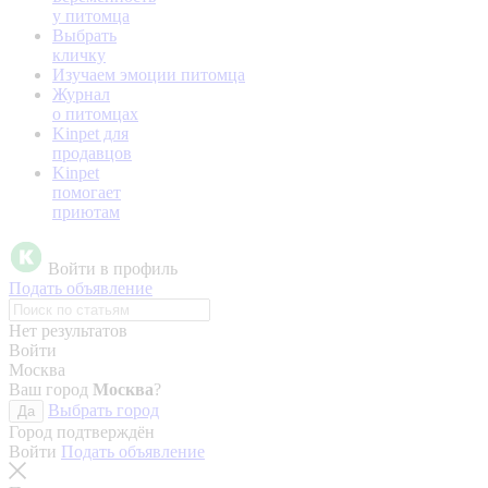
у питомца
Выбрать
кличку
Изучаем эмоции питомца
Журнал
о питомцах
Kinpet для
продавцов
Kinpet
помогает
приютам
Войти в профиль
Подать объявление
Нет результатов
Войти
Москва
Ваш город
Москва
?
Выбрать город
Да
Город подтверждён
Войти
Подать объявление