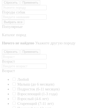
Сбросить
Применить
Породы собак
Выбрать все
Популярные
Каталог пород
Ничего не найдено
Укажите другую породу
Сбросить
Применить
Возраст
Возраст
Любой
Малыш (до 6 месяцев)
Подросток (6-11 месяцев)
Взрослеющий (1-3 года)
Взрослый (4-6 лет)
Стареющий (7-11 лет)