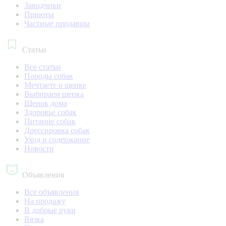
Заводчики
Приюты
Частные продавцы
Статьи
Все статьи
Породы собак
Мечтаете о щенке
Выбираем щенка
Щенок дома
Здоровье собак
Питание собак
Дрессировка собак
Уход и содержание
Новости
Объявления
Все объявления
На продажу
В добрые руки
Вязка