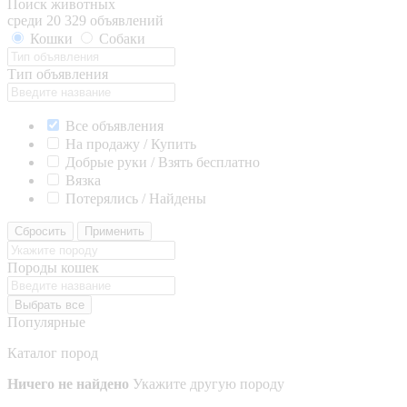
Поиск животных
среди 20 329 объявлений
Кошки
Собаки
Тип объявления
Все объявления
На продажу / Купить
Добрые руки / Взять бесплатно
Вязка
Потерялись / Найдены
Сбросить
Применить
Породы кошек
Выбрать все
Популярные
Каталог пород
Ничего не найдено
Укажите другую породу