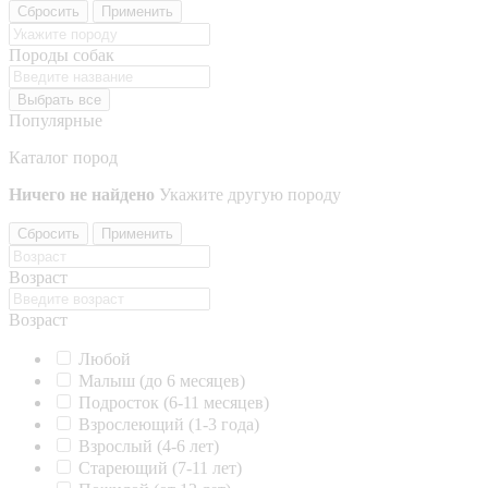
Сбросить
Применить
Породы собак
Выбрать все
Популярные
Каталог пород
Ничего не найдено
Укажите другую породу
Сбросить
Применить
Возраст
Возраст
Любой
Малыш (до 6 месяцев)
Подросток (6-11 месяцев)
Взрослеющий (1-3 года)
Взрослый (4-6 лет)
Стареющий (7-11 лет)