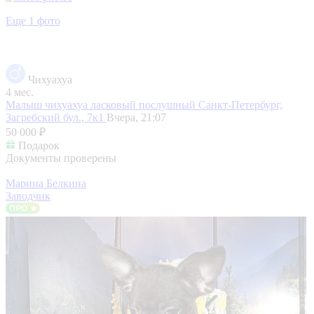
Еще 1 фото
Чихуахуа
4 мес.
Малыш чихуахуа ласковый послушный
Санкт-Петербург,
Загребский бул., 7к1
Вчера, 21:07
50 000 ₽
Подарок
Документы проверены
Марина Белкина
Заводчик