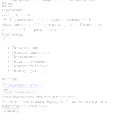
Сортировка
Сортировать
По умолчанию
По возрастанию цены
По
убыванию цены
По дате размещения
По возрасту:
моложе
По возрасту: старше
Сортировка
По умолчанию
По возрастанию цены
По убыванию цены
По дате размещения
По возрасту: моложе
По возрасту: старше
Фильтры
Подобрать питомца
Сохранить поиск
Невозможно сохранить параметры поиска
Укажите Тип питомца и Породу, чтобы мы могли сохранить
параметры вашего поиска
Понятно