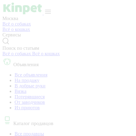
Москва
Всё о собаках
Всё о кошках
Сервисы
Поиск по статьям
Всё о собаках
Всё о кошках
Объявления
Все объявления
На продажу
В добрые руки
Вязка
Потерявшиеся
От заводчиков
Из приютов
Каталог продавцов
Все продавцы