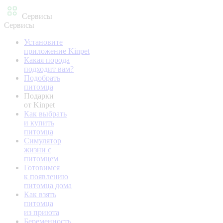
Сервисы
Сервисы
Установите
приложение Kinpet
Какая порода
подходит вам?
Подобрать
питомца
Подарки
от Kinpet
Как выбрать
и купить
питомца
Симулятор
жизни с
питомцем
Готовимся
к появлению
питомца дома
Как взять
питомца
из приюта
Беременность