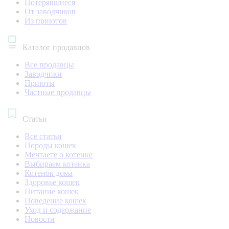
Потерявшиеся
От заводчиков
Из приютов
Каталог продавцов
Все продавцы
Заводчики
Приюты
Частные продавцы
Статьи
Все статьи
Породы кошек
Мечтаете о котенке
Выбираем котенка
Котенок дома
Здоровье кошек
Питание кошек
Поведение кошек
Уход и содержание
Новости