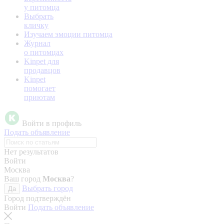
у питомца
Выбрать
кличку
Изучаем эмоции питомца
Журнал
о питомцах
Kinpet для
продавцов
Kinpet
помогает
приютам
Войти в профиль
Подать объявление
Нет результатов
Войти
Москва
Ваш город
Москва
?
Выбрать город
Да
Город подтверждён
Войти
Подать объявление