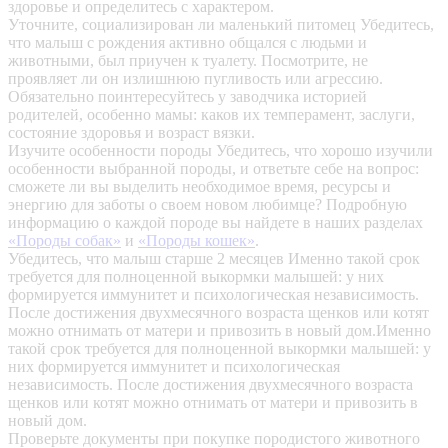
здоровье и определитесь с характером.
Уточните, социализирован ли маленький питомец
Убедитесь,
что малыш с рождения активно общался с людьми и
животными, был приучен к туалету. Посмотрите, не
проявляет ли он излишнюю пугливость или агрессию.
Обязательно поинтересуйтесь у заводчика историей
родителей, особенно мамы: каков их темперамент, заслуги,
состояние здоровья и возраст вязки.
Изучите особенности породы
Убедитесь, что хорошо изучили
особенности выбранной породы, и ответьте себе на вопрос:
сможете ли вы выделить необходимое время, ресурсы и
энергию для заботы о своем новом любимце? Подробную
информацию о каждой породе вы найдете в наших разделах
«Породы собак»
и
«Породы кошек»
.
Убедитесь, что малыш старше 2 месяцев
Именно такой срок
требуется для полноценной выкормки малышей: у них
формируется иммунитет и психологическая независимость.
После достижения двухмесячного возраста щенков или котят
можно отнимать от матери и привозить в новый дом.Именно
такой срок требуется для полноценной выкормки малышей: у
них формируется иммунитет и психологическая
независимость. После достижения двухмесячного возраста
щенков или котят можно отнимать от матери и привозить в
новый дом.
Проверьте документы при покупке породистого животного