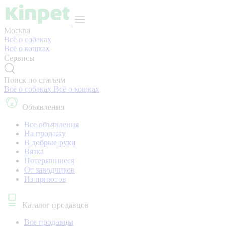
Москва
Всё о собаках
Всё о кошках
Сервисы
Поиск по статьям
Всё о собаках
Всё о кошках
Объявления
Все объявления
На продажу
В добрые руки
Вязка
Потерявшиеся
От заводчиков
Из приютов
Каталог продавцов
Все продавцы