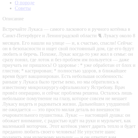
О породе
Советы
Описание
Встречайте Лукаса — самого ласкового и ручного котёнка в
Санкт‑Петербурге и Ленинградской области 🐈 Лукасу около 8
месяцев. Его нашли на улице — и, к счастью, спасли! Сейчас
он в безопасности и ищет свой постоянный дом, где его будут
любить и беречь. Похоже, Лукас когда‑то уже жил в семье: он
сразу понял, где лоток и без проблем им пользуется — даже
приучать не пришлось! О здоровье : * уже обработан от блох и
глистов; * кастрирован; * полностью здоров, в ближайшее
время будет вакцинирован. Есть небольшая особенность:
раньше у Лукаса было третье веко, но мы обратились к
известному микрохирургу‑офтальмологу Ястребову. Врач
провёл операцию, и сейчас проблема решена. Осталось лишь
небольшое помутнение на глазу, которое совсем не мешает
Лукасу видеть и радоваться жизни. Дальнейших ухудшений
не ожидается — это просто милая деталь во внешности
очаровательного пушистика. Лукас — настоящий душка: он
обожает внимание, с радостью идёт на руки и мурлычет, как
маленький моторчик. Этот котёнок умеет дарить тепло и будет
преданно любить своего человека! Не упустите шанс
подарить дом чудесному малышу — и он ответит вам