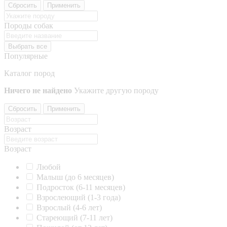
Сбросить
Применить
Породы собак
Выбрать все
Популярные
Каталог пород
Ничего не найдено
Укажите другую породу
Сбросить
Применить
Возраст
Возраст
Любой
Малыш (до 6 месяцев)
Подросток (6-11 месяцев)
Взрослеющий (1-3 года)
Взрослый (4-6 лет)
Стареющий (7-11 лет)