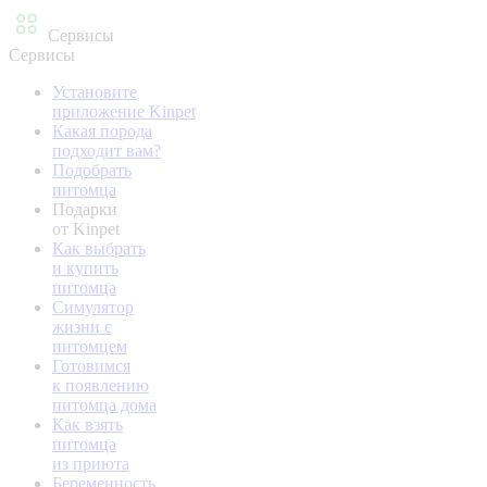
Сервисы
Сервисы
Установите
приложение Kinpet
Какая порода
подходит вам?
Подобрать
питомца
Подарки
от Kinpet
Как выбрать
и купить
питомца
Симулятор
жизни с
питомцем
Готовимся
к появлению
питомца дома
Как взять
питомца
из приюта
Беременность