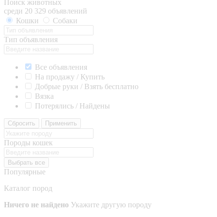
Поиск животных
среди 20 329 объявлений
Кошки
Собаки
Тип объявления
Все объявления
На продажу / Купить
Добрые руки / Взять бесплатно
Вязка
Потерялись / Найдены
Сбросить
Применить
Породы кошек
Выбрать все
Популярные
Каталог пород
Ничего не найдено
Укажите другую породу