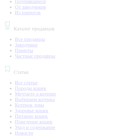
Потерявшиеся
От заводчиков
Из приютов
Каталог продавцов
Все продавцы
Заводчики
Приюты
Частные продавцы
Статьи
Все статьи
Породы кошек
Мечтаете о котенке
Выбираем котенка
Котенок дома
Здоровье кошек
Питание кошек
Поведение кошек
Уход и содержание
Новости