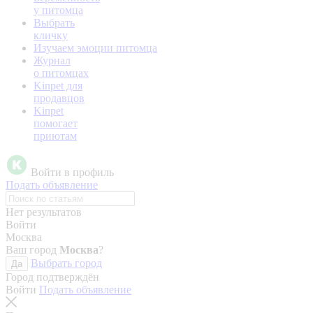
у питомца
Выбрать
кличку
Изучаем эмоции питомца
Журнал
о питомцах
Kinpet для
продавцов
Kinpet
помогает
приютам
Войти в профиль
Подать объявление
Нет результатов
Войти
Москва
Ваш город
Москва
?
Выбрать город
Да
Город подтверждён
Войти
Подать объявление