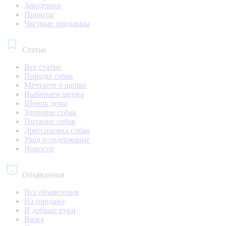
Заводчики
Приюты
Частные продавцы
Статьи
Все статьи
Породы собак
Мечтаете о щенке
Выбираем щенка
Щенок дома
Здоровье собак
Питание собак
Дрессировка собак
Уход и содержание
Новости
Объявления
Все объявления
На продажу
В добрые руки
Вязка