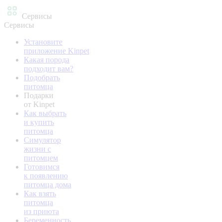
Сервисы
Сервисы
Установите
приложение Kinpet
Какая порода
подходит вам?
Подобрать
питомца
Подарки
от Kinpet
Как выбрать
и купить
питомца
Симулятор
жизни с
питомцем
Готовимся
к появлению
питомца дома
Как взять
питомца
из приюта
Беременность