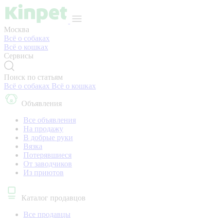
Москва
Всё о собаках
Всё о кошках
Сервисы
Поиск по статьям
Всё о собаках
Всё о кошках
Объявления
Все объявления
На продажу
В добрые руки
Вязка
Потерявшиеся
От заводчиков
Из приютов
Каталог продавцов
Все продавцы