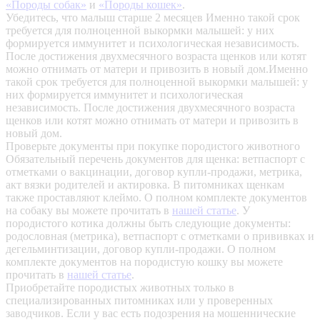
«Породы собак»
и
«Породы кошек»
.
Убедитесь, что малыш старше 2 месяцев
Именно такой срок
требуется для полноценной выкормки малышей: у них
формируется иммунитет и психологическая независимость.
После достижения двухмесячного возраста щенков или котят
можно отнимать от матери и привозить в новый дом.Именно
такой срок требуется для полноценной выкормки малышей: у
них формируется иммунитет и психологическая
независимость. После достижения двухмесячного возраста
щенков или котят можно отнимать от матери и привозить в
новый дом.
Проверьте документы при покупке породистого животного
Обязательный перечень документов для щенка: ветпаспорт с
отметками о вакцинации, договор купли-продажи, метрика,
акт вязки родителей и актировка. В питомниках щенкам
также проставляют клеймо. О полном комплекте документов
на собаку вы можете прочитать в
нашей статье
.
У
породистого котика должны быть следующие документы:
родословная (метрика), ветпаспорт с отметками о прививках и
дегельминтизации, договор купли-продажи. О полном
комплекте документов на породистую кошку вы можете
прочитать в
нашей статье
.
Приобретайте породистых животных только в
специализированных питомниках или у проверенных
заводчиков. Если у вас есть подозрения на мошеннические