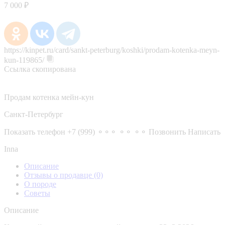
7 000 ₽
https://kinpet.ru/card/sankt-peterburg/koshki/prodam-kotenka-meyn-
kun-119865/
Ссылка скопирована
Продам котенка мейн-кун
Санкт-Петербург
Показать телефон
+7 (999) ⚬⚬⚬ ⚬⚬ ⚬⚬
Позвонить
Написать
Inna
Описание
Отзывы о продавце
(0)
О породе
Советы
Описание