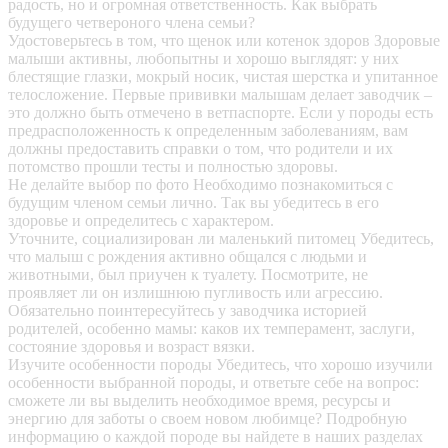
радость, но и огромная ответственность. Как выбрать
будущего четвероного члена семьи?
Удостоверьтесь в том, что щенок или котенок здоров
Здоровые
малыши активны, любопытны и хорошо выглядят: у них
блестящие глазки, мокрый носик, чистая шерстка и упитанное
телосложение. Первые прививки малышам делает заводчик –
это должно быть отмечено в ветпаспорте. Если у породы есть
предрасположенность к определенным заболеваниям, вам
должны предоставить справки о том, что родители и их
потомство прошли тесты и полностью здоровы.
Не делайте выбор по фото
Необходимо познакомиться с
будущим членом семьи лично. Так вы убедитесь в его
здоровье и определитесь с характером.
Уточните, социализирован ли маленький питомец
Убедитесь,
что малыш с рождения активно общался с людьми и
животными, был приучен к туалету. Посмотрите, не
проявляет ли он излишнюю пугливость или агрессию.
Обязательно поинтересуйтесь у заводчика историей
родителей, особенно мамы: каков их темперамент, заслуги,
состояние здоровья и возраст вязки.
Изучите особенности породы
Убедитесь, что хорошо изучили
особенности выбранной породы, и ответьте себе на вопрос:
сможете ли вы выделить необходимое время, ресурсы и
энергию для заботы о своем новом любимце? Подробную
информацию о каждой породе вы найдете в наших разделах