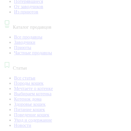
Потерявшиеся
От заводчиков
Из приютов
Каталог продавцов
Все продавцы
Заводчики
Приюты
Частные продавцы
Статьи
Все статьи
Породы кошек
Мечтаете о котенке
Выбираем котенка
Котенок дома
Здоровье кошек
Питание кошек
Поведение кошек
Уход и содержание
Новости