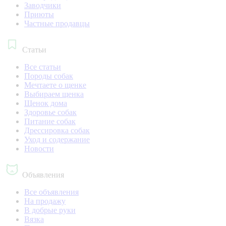
Заводчики
Приюты
Частные продавцы
Статьи
Все статьи
Породы собак
Мечтаете о щенке
Выбираем щенка
Щенок дома
Здоровье собак
Питание собак
Дрессировка собак
Уход и содержание
Новости
Объявления
Все объявления
На продажу
В добрые руки
Вязка