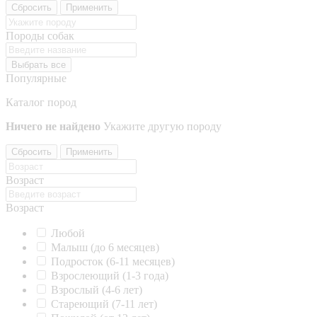
Сбросить
Применить
Породы собак
Выбрать все
Популярные
Каталог пород
Ничего не найдено
Укажите другую породу
Сбросить
Применить
Возраст
Возраст
Любой
Малыш (до 6 месяцев)
Подросток (6-11 месяцев)
Взрослеющий (1-3 года)
Взрослый (4-6 лет)
Стареющий (7-11 лет)