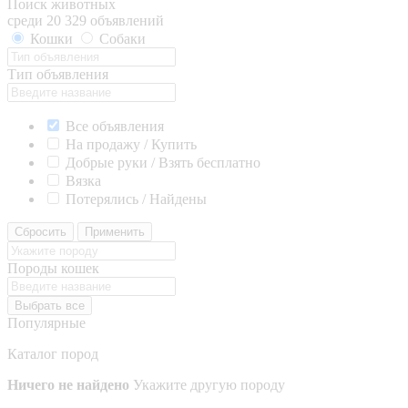
Поиск животных
среди 20 329 объявлений
Кошки
Собаки
Тип объявления
Все объявления
На продажу / Купить
Добрые руки / Взять бесплатно
Вязка
Потерялись / Найдены
Сбросить
Применить
Породы кошек
Выбрать все
Популярные
Каталог пород
Ничего не найдено
Укажите другую породу