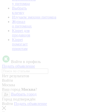
у питомца
Выбрать
кличку
Изучаем эмоции питомца
Журнал
о питомцах
Kinpet для
продавцов
Kinpet
помогает
приютам
Войти в профиль
Подать объявление
Нет результатов
Войти
Москва
Ваш город
Москва
?
Выбрать город
Да
Город подтверждён
Войти
Подать объявление