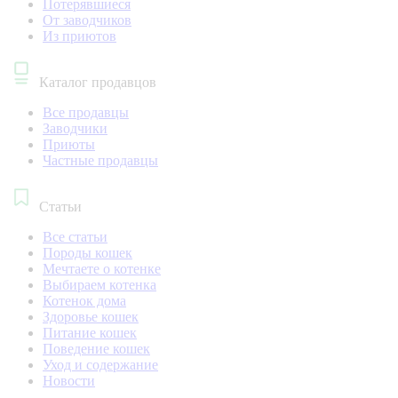
Потерявшиеся
От заводчиков
Из приютов
Каталог продавцов
Все продавцы
Заводчики
Приюты
Частные продавцы
Статьи
Все статьи
Породы кошек
Мечтаете о котенке
Выбираем котенка
Котенок дома
Здоровье кошек
Питание кошек
Поведение кошек
Уход и содержание
Новости