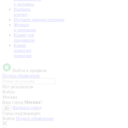
у питомца
Выбрать
кличку
Изучаем эмоции питомца
Журнал
о питомцах
Kinpet для
продавцов
Kinpet
помогает
приютам
Войти в профиль
Подать объявление
Нет результатов
Войти
Москва
Ваш город
Москва
?
Выбрать город
Да
Город подтверждён
Войти
Подать объявление