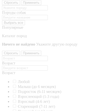
Сбросить
Применить
Породы собак
Выбрать все
Популярные
Каталог пород
Ничего не найдено
Укажите другую породу
Сбросить
Применить
Возраст
Возраст
Любой
Малыш (до 6 месяцев)
Подросток (6-11 месяцев)
Взрослеющий (1-3 года)
Взрослый (4-6 лет)
Стареющий (7-11 лет)