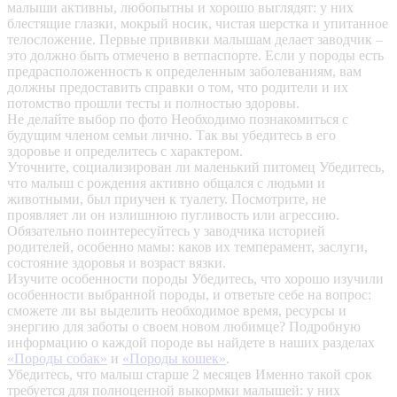
малыши активны, любопытны и хорошо выглядят: у них
блестящие глазки, мокрый носик, чистая шерстка и упитанное
телосложение. Первые прививки малышам делает заводчик –
это должно быть отмечено в ветпаспорте. Если у породы есть
предрасположенность к определенным заболеваниям, вам
должны предоставить справки о том, что родители и их
потомство прошли тесты и полностью здоровы.
Не делайте выбор по фото
Необходимо познакомиться с
будущим членом семьи лично. Так вы убедитесь в его
здоровье и определитесь с характером.
Уточните, социализирован ли маленький питомец
Убедитесь,
что малыш с рождения активно общался с людьми и
животными, был приучен к туалету. Посмотрите, не
проявляет ли он излишнюю пугливость или агрессию.
Обязательно поинтересуйтесь у заводчика историей
родителей, особенно мамы: каков их темперамент, заслуги,
состояние здоровья и возраст вязки.
Изучите особенности породы
Убедитесь, что хорошо изучили
особенности выбранной породы, и ответьте себе на вопрос:
сможете ли вы выделить необходимое время, ресурсы и
энергию для заботы о своем новом любимце? Подробную
информацию о каждой породе вы найдете в наших разделах
«Породы собак»
и
«Породы кошек»
.
Убедитесь, что малыш старше 2 месяцев
Именно такой срок
требуется для полноценной выкормки малышей: у них