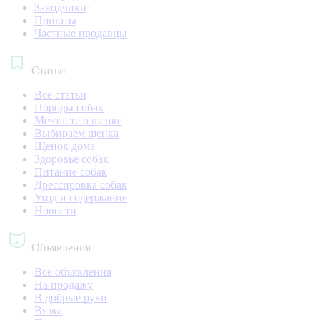
Заводчики
Приюты
Частные продавцы
Статьи
Все статьи
Породы собак
Мечтаете о щенке
Выбираем щенка
Щенок дома
Здоровье собак
Питание собак
Дрессировка собак
Уход и содержание
Новости
Объявления
Все объявления
На продажу
В добрые руки
Вязка