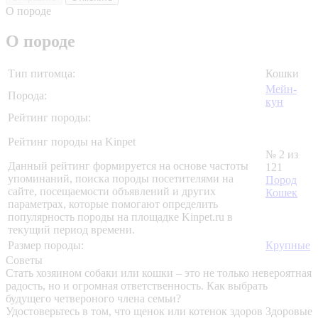
О породе
О породе
Тип питомца:
Кошки
Мейн-
Порода:
кун
Рейтинг породы:
Рейтинг породы на Kinpet
№ 2 из
Данный рейтинг формируется на основе частоты
121
упоминаний, поиска породы посетителями на
Пород
сайте, посещаемости объявлений и других
Кошек
параметрах, которые помогают определить
популярность породы на площадке Kinpet.ru в
текущий период времени.
Размер породы:
Крупные
Советы
Стать хозяином собаки или кошки – это не только невероятная
радость, но и огромная ответственность. Как выбрать
будущего четвероного члена семьи?
Удостоверьтесь в том, что щенок или котенок здоров
Здоровые