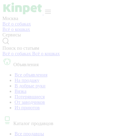
Москва
Всё о собаках
Всё о кошках
Сервисы
Поиск по статьям
Всё о собаках
Всё о кошках
Объявления
Все объявления
На продажу
В добрые руки
Вязка
Потерявшиеся
От заводчиков
Из приютов
Каталог продавцов
Все продавцы