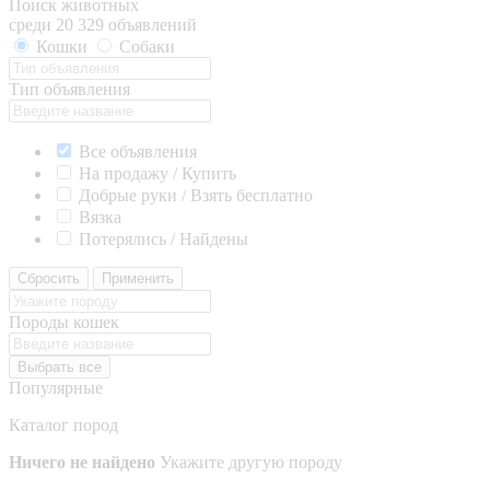
Поиск животных
среди 20 329 объявлений
Кошки
Собаки
Тип объявления
Все объявления
На продажу / Купить
Добрые руки / Взять бесплатно
Вязка
Потерялись / Найдены
Сбросить
Применить
Породы кошек
Выбрать все
Популярные
Каталог пород
Ничего не найдено
Укажите другую породу