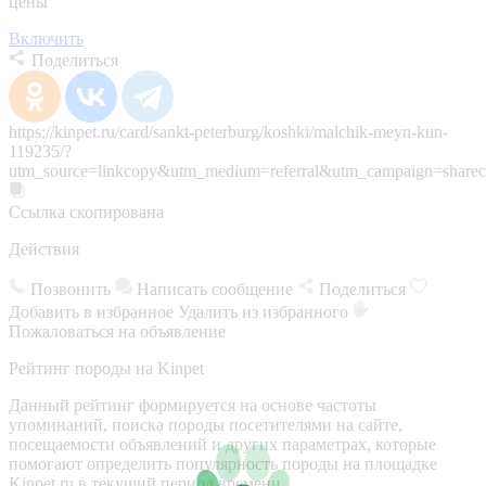
цены
Включить
Поделиться
https://kinpet.ru/card/sankt-peterburg/koshki/malchik-meyn-kun-
119235/?
utm_source=linkcopy&utm_medium=referral&utm_campaign=sharec
Ссылка скопирована
Действия
Позвонить
Написать сообщение
Поделиться
Добавить в избранное
Удалить из избранного
Пожаловаться на объявление
Рейтинг породы на Kinpet
Данный рейтинг формируется на основе частоты
упоминаний, поиска породы посетителями на сайте,
посещаемости объявлений и других параметрах, которые
помогают определить популярность породы на площадке
Kinpet.ru в текущий период времени.