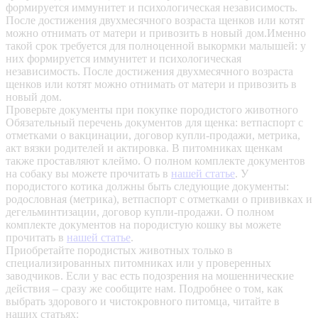
формируется иммунитет и психологическая независимость.
После достижения двухмесячного возраста щенков или котят
можно отнимать от матери и привозить в новый дом.Именно
такой срок требуется для полноценной выкормки малышей: у
них формируется иммунитет и психологическая
независимость. После достижения двухмесячного возраста
щенков или котят можно отнимать от матери и привозить в
новый дом.
Проверьте документы при покупке породистого животного
Обязательный перечень документов для щенка: ветпаспорт с
отметками о вакцинации, договор купли-продажи, метрика,
акт вязки родителей и актировка. В питомниках щенкам
также проставляют клеймо. О полном комплекте документов
на собаку вы можете прочитать в
нашей статье
.
У
породистого котика должны быть следующие документы:
родословная (метрика), ветпаспорт с отметками о прививках и
дегельминтизации, договор купли-продажи. О полном
комплекте документов на породистую кошку вы можете
прочитать в
нашей статье
.
Приобретайте породистых животных только в
специализированных питомниках или у проверенных
заводчиков. Если у вас есть подозрения на мошеннические
действия – сразу же сообщите нам.
Подробнее о том, как
выбрать здорового и чистокровного питомца, читайте в
наших статьях: