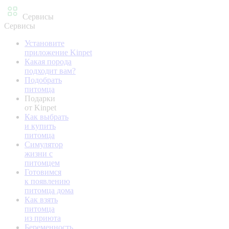
Сервисы
Сервисы
Установите
приложение Kinpet
Какая порода
подходит вам?
Подобрать
питомца
Подарки
от Kinpet
Как выбрать
и купить
питомца
Симулятор
жизни с
питомцем
Готовимся
к появлению
питомца дома
Как взять
питомца
из приюта
Беременность