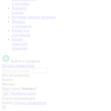
у питомца
Выбрать
кличку
Изучаем эмоции питомца
Журнал
о питомцах
Kinpet для
продавцов
Kinpet
помогает
приютам
Войти в профиль
Подать объявление
Нет результатов
Войти
Москва
Ваш город
Москва
?
Выбрать город
Да
Город подтверждён
Войти
Подать объявление