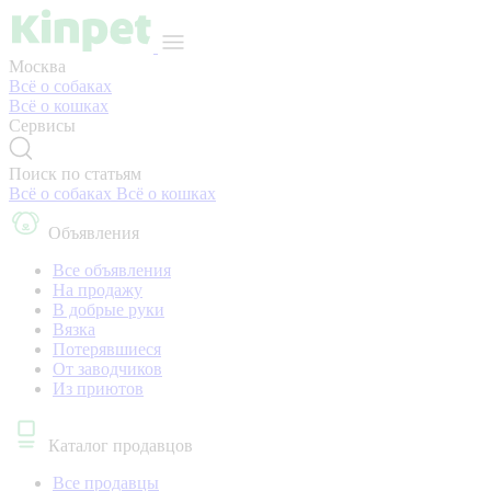
Москва
Всё о собаках
Всё о кошках
Сервисы
Поиск по статьям
Всё о собаках
Всё о кошках
Объявления
Все объявления
На продажу
В добрые руки
Вязка
Потерявшиеся
От заводчиков
Из приютов
Каталог продавцов
Все продавцы