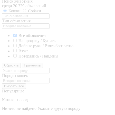
Поиск животных
среди 20 329 объявлений
Кошки
Собаки
Тип объявления
Все объявления
На продажу / Купить
Добрые руки / Взять бесплатно
Вязка
Потерялись / Найдены
Сбросить
Применить
Породы кошек
Выбрать все
Популярные
Каталог пород
Ничего не найдено
Укажите другую породу