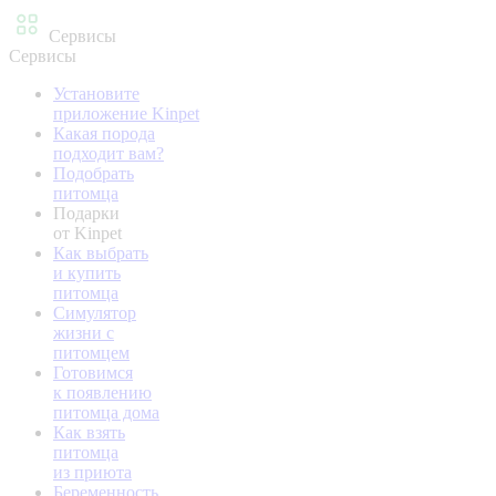
Сервисы
Сервисы
Установите
приложение Kinpet
Какая порода
подходит вам?
Подобрать
питомца
Подарки
от Kinpet
Как выбрать
и купить
питомца
Симулятор
жизни с
питомцем
Готовимся
к появлению
питомца дома
Как взять
питомца
из приюта
Беременность