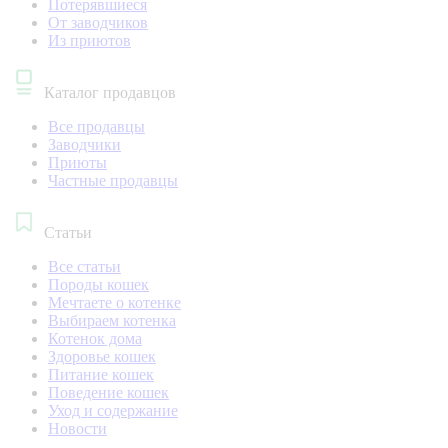
Потерявшиеся
От заводчиков
Из приютов
Каталог продавцов
Все продавцы
Заводчики
Приюты
Частные продавцы
Статьи
Все статьи
Породы кошек
Мечтаете о котенке
Выбираем котенка
Котенок дома
Здоровье кошек
Питание кошек
Поведение кошек
Уход и содержание
Новости