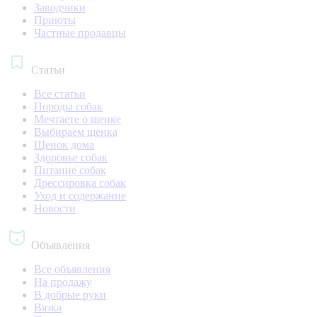
Заводчики
Приюты
Частные продавцы
Статьи
Все статьи
Породы собак
Мечтаете о щенке
Выбираем щенка
Щенок дома
Здоровье собак
Питание собак
Дрессировка собак
Уход и содержание
Новости
Объявления
Все объявления
На продажу
В добрые руки
Вязка