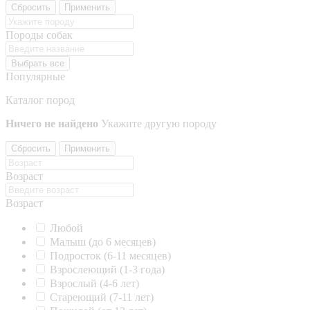
Сбросить
Применить
Породы собак
Выбрать все
Популярные
Каталог пород
Ничего не найдено
Укажите другую породу
Сбросить
Применить
Возраст
Возраст
Любой
Малыш (до 6 месяцев)
Подросток (6-11 месяцев)
Взрослеющий (1-3 года)
Взрослый (4-6 лет)
Стареющий (7-11 лет)