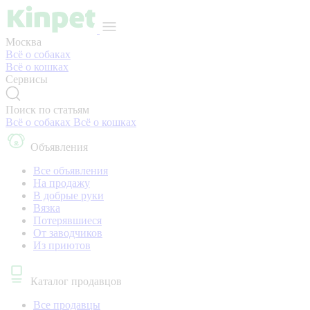
Москва
Всё о собаках
Всё о кошках
Сервисы
Поиск по статьям
Всё о собаках
Всё о кошках
Объявления
Все объявления
На продажу
В добрые руки
Вязка
Потерявшиеся
От заводчиков
Из приютов
Каталог продавцов
Все продавцы