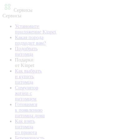
Сервисы
Сервисы
Установите
приложение Kinpet
Какая порода
подходит вам?
Подобрать
питомца
Подарки
от Kinpet
Как выбрать
и купить
питомца
Симулятор
жизни с
питомцем
Готовимся
к появлению
питомца дома
Как взять
питомца
из приюта
Беременность