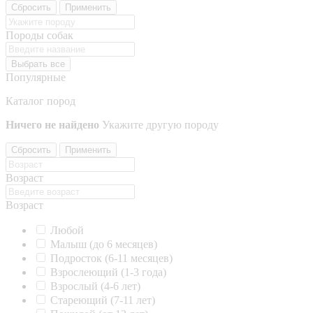
Сбросить
Применить
Породы собак
Выбрать все
Популярные
Каталог пород
Ничего не найдено
Укажите другую породу
Сбросить
Применить
Возраст
Возраст
Любой
Малыш (до 6 месяцев)
Подросток (6-11 месяцев)
Взрослеющий (1-3 года)
Взрослый (4-6 лет)
Стареющий (7-11 лет)