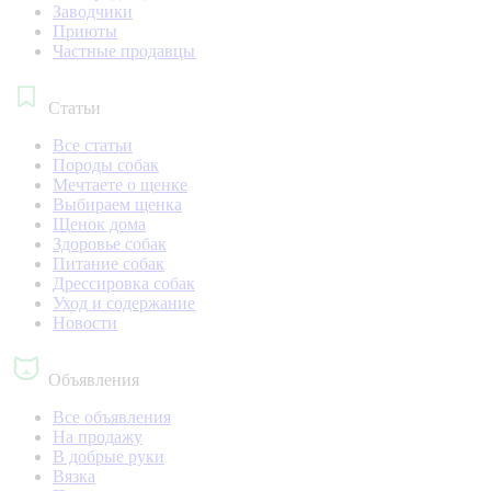
Заводчики
Приюты
Частные продавцы
Статьи
Все статьи
Породы собак
Мечтаете о щенке
Выбираем щенка
Щенок дома
Здоровье собак
Питание собак
Дрессировка собак
Уход и содержание
Новости
Объявления
Все объявления
На продажу
В добрые руки
Вязка