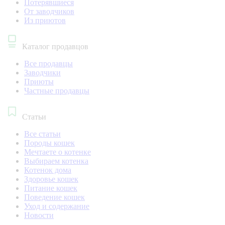
Потерявшиеся
От заводчиков
Из приютов
Каталог продавцов
Все продавцы
Заводчики
Приюты
Частные продавцы
Статьи
Все статьи
Породы кошек
Мечтаете о котенке
Выбираем котенка
Котенок дома
Здоровье кошек
Питание кошек
Поведение кошек
Уход и содержание
Новости