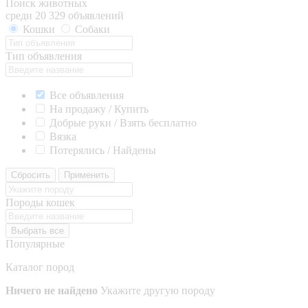
Поиск животных
среди 20 329 объявлений
Кошки
Собаки
Тип объявления
Все объявления
На продажу / Купить
Добрые руки / Взять бесплатно
Вязка
Потерялись / Найдены
Сбросить
Применить
Породы кошек
Выбрать все
Популярные
Каталог пород
Ничего не найдено
Укажите другую породу