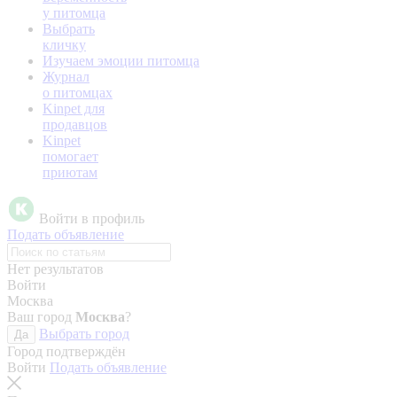
у питомца
Выбрать
кличку
Изучаем эмоции питомца
Журнал
о питомцах
Kinpet для
продавцов
Kinpet
помогает
приютам
Войти в профиль
Подать объявление
Нет результатов
Войти
Москва
Ваш город
Москва
?
Выбрать город
Да
Город подтверждён
Войти
Подать объявление