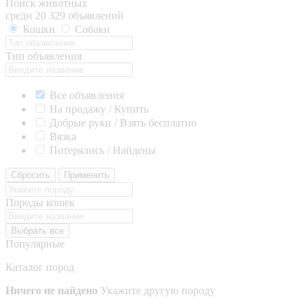
Поиск животных
среди 20 329 объявлений
Кошки
Собаки
Тип объявления
Все объявления
На продажу / Купить
Добрые руки / Взять бесплатно
Вязка
Потерялись / Найдены
Сбросить
Применить
Породы кошек
Выбрать все
Популярные
Каталог пород
Ничего не найдено
Укажите другую породу