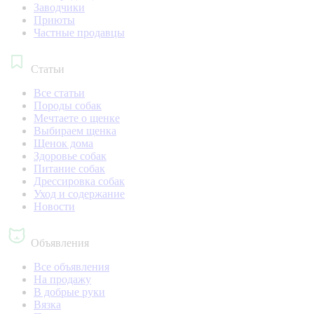
Заводчики
Приюты
Частные продавцы
Статьи
Все статьи
Породы собак
Мечтаете о щенке
Выбираем щенка
Щенок дома
Здоровье собак
Питание собак
Дрессировка собак
Уход и содержание
Новости
Объявления
Все объявления
На продажу
В добрые руки
Вязка