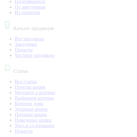
Потерявшиеся
От заводчиков
Из приютов
Каталог продавцов
Все продавцы
Заводчики
Приюты
Частные продавцы
Статьи
Все статьи
Породы кошек
Мечтаете о котенке
Выбираем котенка
Котенок дома
Здоровье кошек
Питание кошек
Поведение кошек
Уход и содержание
Новости