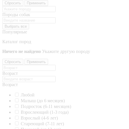
Сбросить
Применить
Породы собак
Выбрать все
Популярные
Каталог пород
Ничего не найдено
Укажите другую породу
Сбросить
Применить
Возраст
Возраст
Любой
Малыш (до 6 месяцев)
Подросток (6-11 месяцев)
Взрослеющий (1-3 года)
Взрослый (4-6 лет)
Стареющий (7-11 лет)