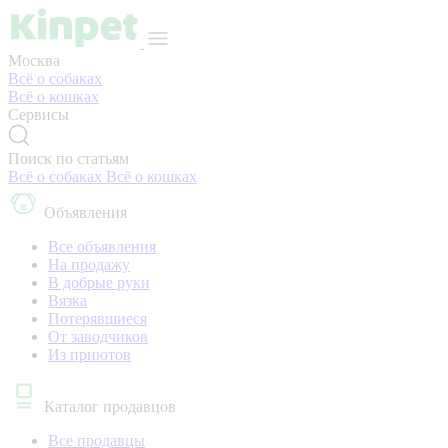
Москва
Всё о собаках
Всё о кошках
Сервисы
Поиск по статьям
Всё о собаках
Всё о кошках
Объявления
Все объявления
На продажу
В добрые руки
Вязка
Потерявшиеся
От заводчиков
Из приютов
Каталог продавцов
Все продавцы