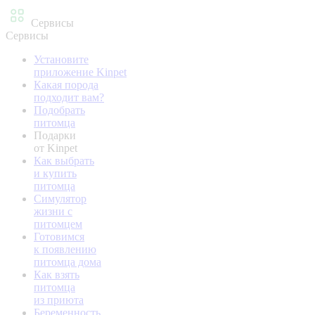
Сервисы
Сервисы
Установите
приложение Kinpet
Какая порода
подходит вам?
Подобрать
питомца
Подарки
от Kinpet
Как выбрать
и купить
питомца
Симулятор
жизни с
питомцем
Готовимся
к появлению
питомца дома
Как взять
питомца
из приюта
Беременность