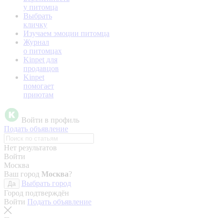
у питомца
Выбрать
кличку
Изучаем эмоции питомца
Журнал
о питомцах
Kinpet для
продавцов
Kinpet
помогает
приютам
Войти в профиль
Подать объявление
Нет результатов
Войти
Москва
Ваш город
Москва
?
Выбрать город
Да
Город подтверждён
Войти
Подать объявление