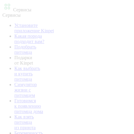
Сервисы
Сервисы
Установите
приложение Kinpet
Какая порода
подходит вам?
Подобрать
питомца
Подарки
от Kinpet
Как выбрать
и купить
питомца
Симулятор
жизни с
питомцем
Готовимся
к появлению
питомца дома
Как взять
питомца
из приюта
Беременность