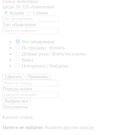
Поиск животных
среди 20 329 объявлений
Кошки
Собаки
Тип объявления
Все объявления
На продажу / Купить
Добрые руки / Взять бесплатно
Вязка
Потерялись / Найдены
Сбросить
Применить
Породы кошек
Выбрать все
Популярные
Каталог пород
Ничего не найдено
Укажите другую породу