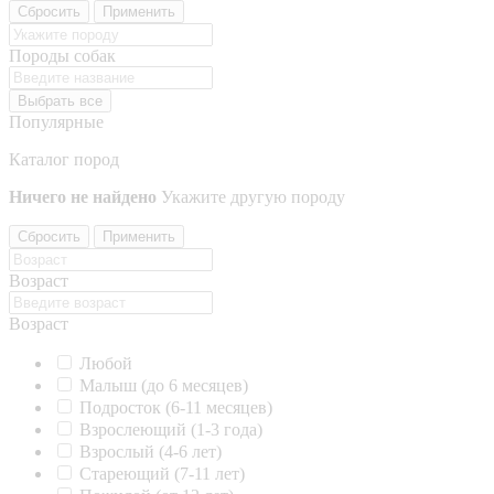
Сбросить
Применить
Породы собак
Выбрать все
Популярные
Каталог пород
Ничего не найдено
Укажите другую породу
Сбросить
Применить
Возраст
Возраст
Любой
Малыш (до 6 месяцев)
Подросток (6-11 месяцев)
Взрослеющий (1-3 года)
Взрослый (4-6 лет)
Стареющий (7-11 лет)