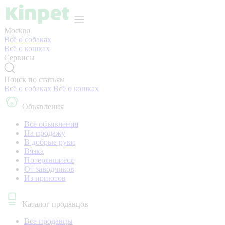
Москва
Всё о собаках
Всё о кошках
Сервисы
Поиск по статьям
Всё о собаках
Всё о кошках
Объявления
Все объявления
На продажу
В добрые руки
Вязка
Потерявшиеся
От заводчиков
Из приютов
Каталог продавцов
Все продавцы