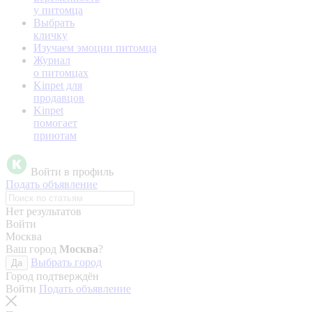
у питомца
Выбрать
кличку
Изучаем эмоции питомца
Журнал
о питомцах
Kinpet для
продавцов
Kinpet
помогает
приютам
Войти в профиль
Подать объявление
Нет результатов
Войти
Москва
Ваш город
Москва
?
Выбрать город
Да
Город подтверждён
Войти
Подать объявление