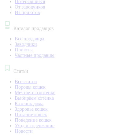
Потерявшиеся
От заводчиков
Из приютов
Каталог продавцов
Все продавцы
Заводчики
Приюты
Частные продавцы
Статьи
Все статьи
Породы кошек
Мечтаете о котенке
Выбираем котенка
Котенок дома
Здоровье кошек
Питание кошек
Поведение кошек
Уход и содержание
Новости