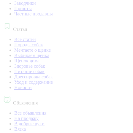
Заводчики
Приюты
Частные продавцы
Статьи
Все статьи
Породы собак
Мечтаете о щенке
Выбираем щенка
Щенок дома
Здоровье собак
Питание собак
Дрессировка собак
Уход и содержание
Новости
Объявления
Все объявления
На продажу
В добрые руки
Вязка