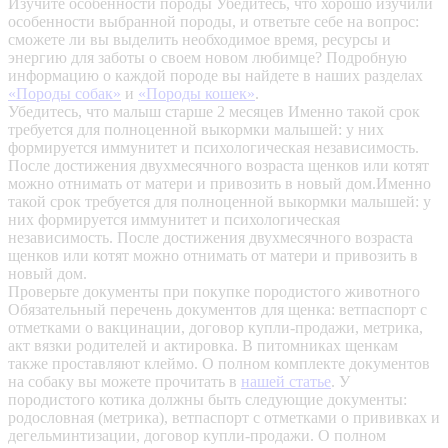
Изучите особенности породы
Убедитесь, что хорошо изучили
особенности выбранной породы, и ответьте себе на вопрос:
сможете ли вы выделить необходимое время, ресурсы и
энергию для заботы о своем новом любимце? Подробную
информацию о каждой породе вы найдете в наших разделах
«Породы собак»
и
«Породы кошек»
.
Убедитесь, что малыш старше 2 месяцев
Именно такой срок
требуется для полноценной выкормки малышей: у них
формируется иммунитет и психологическая независимость.
После достижения двухмесячного возраста щенков или котят
можно отнимать от матери и привозить в новый дом.Именно
такой срок требуется для полноценной выкормки малышей: у
них формируется иммунитет и психологическая
независимость. После достижения двухмесячного возраста
щенков или котят можно отнимать от матери и привозить в
новый дом.
Проверьте документы при покупке породистого животного
Обязательный перечень документов для щенка: ветпаспорт с
отметками о вакцинации, договор купли-продажи, метрика,
акт вязки родителей и актировка. В питомниках щенкам
также проставляют клеймо. О полном комплекте документов
на собаку вы можете прочитать в
нашей статье
.
У
породистого котика должны быть следующие документы:
родословная (метрика), ветпаспорт с отметками о прививках и
дегельминтизации, договор купли-продажи. О полном