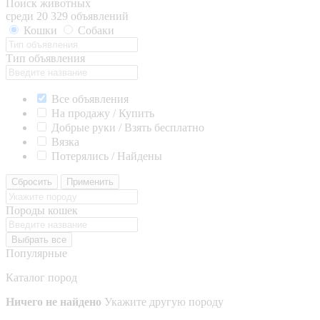
Поиск животных
среди 20 329 объявлений
Кошки
Собаки
Тип объявления
Все объявления
На продажу / Купить
Добрые руки / Взять бесплатно
Вязка
Потерялись / Найдены
Сбросить
Применить
Породы кошек
Выбрать все
Популярные
Каталог пород
Ничего не найдено
Укажите другую породу