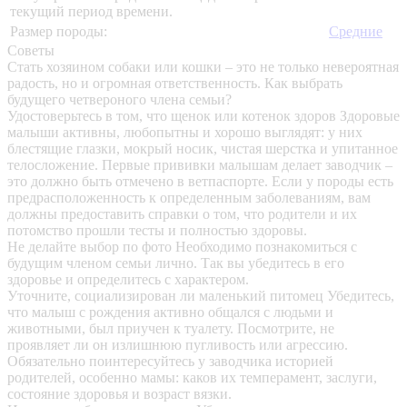
текущий период времени.
Размер породы:
Средние
Советы
Стать хозяином собаки или кошки – это не только невероятная
радость, но и огромная ответственность. Как выбрать
будущего четвероного члена семьи?
Удостоверьтесь в том, что щенок или котенок здоров
Здоровые
малыши активны, любопытны и хорошо выглядят: у них
блестящие глазки, мокрый носик, чистая шерстка и упитанное
телосложение. Первые прививки малышам делает заводчик –
это должно быть отмечено в ветпаспорте. Если у породы есть
предрасположенность к определенным заболеваниям, вам
должны предоставить справки о том, что родители и их
потомство прошли тесты и полностью здоровы.
Не делайте выбор по фото
Необходимо познакомиться с
будущим членом семьи лично. Так вы убедитесь в его
здоровье и определитесь с характером.
Уточните, социализирован ли маленький питомец
Убедитесь,
что малыш с рождения активно общался с людьми и
животными, был приучен к туалету. Посмотрите, не
проявляет ли он излишнюю пугливость или агрессию.
Обязательно поинтересуйтесь у заводчика историей
родителей, особенно мамы: каков их темперамент, заслуги,
состояние здоровья и возраст вязки.