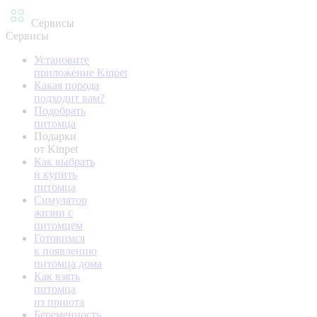
Сервисы
Сервисы
Установите
приложение Kinpet
Какая порода
подходит вам?
Подобрать
питомца
Подарки
от Kinpet
Как выбрать
и купить
питомца
Симулятор
жизни с
питомцем
Готовимся
к появлению
питомца дома
Как взять
питомца
из приюта
Беременность