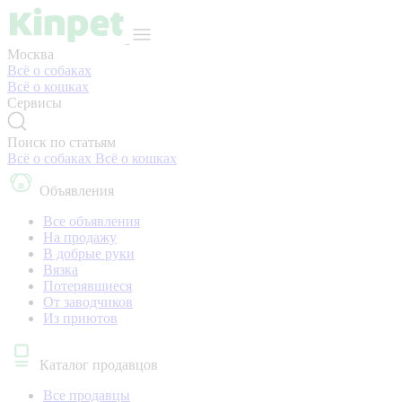
Москва
Всё о собаках
Всё о кошках
Сервисы
Поиск по статьям
Всё о собаках
Всё о кошках
Объявления
Все объявления
На продажу
В добрые руки
Вязка
Потерявшиеся
От заводчиков
Из приютов
Каталог продавцов
Все продавцы