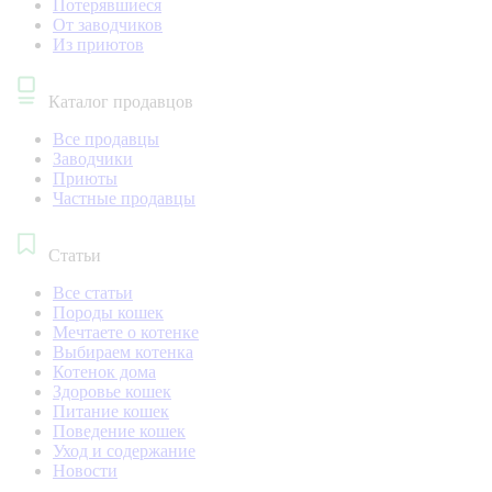
Потерявшиеся
От заводчиков
Из приютов
Каталог продавцов
Все продавцы
Заводчики
Приюты
Частные продавцы
Статьи
Все статьи
Породы кошек
Мечтаете о котенке
Выбираем котенка
Котенок дома
Здоровье кошек
Питание кошек
Поведение кошек
Уход и содержание
Новости