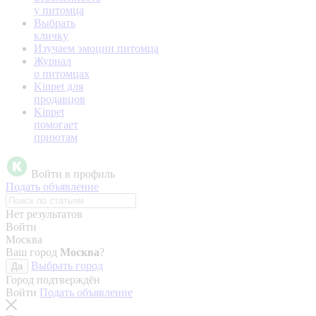
у питомца
Выбрать
кличку
Изучаем эмоции питомца
Журнал
о питомцах
Kinpet для
продавцов
Kinpet
помогает
приютам
Войти в профиль
Подать объявление
Нет результатов
Войти
Москва
Ваш город
Москва
?
Выбрать город
Да
Город подтверждён
Войти
Подать объявление