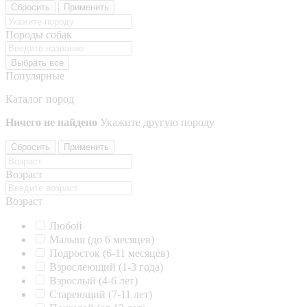
Сбросить
Применить
Породы собак
Выбрать все
Популярные
Каталог пород
Ничего не найдено
Укажите другую породу
Сбросить
Применить
Возраст
Возраст
Любой
Малыш (до 6 месяцев)
Подросток (6-11 месяцев)
Взрослеющий (1-3 года)
Взрослый (4-6 лет)
Стареющий (7-11 лет)