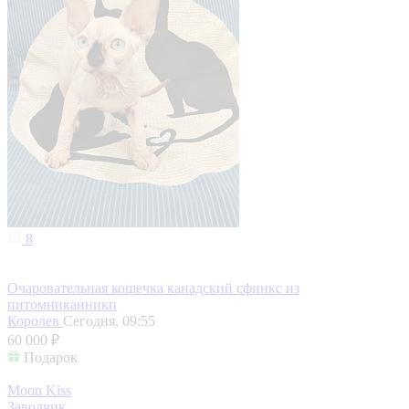
8
Очаровательная кошечка канадский сфинкс из
питомникаиникп
Королев
Сегодня, 09:55
60 000 ₽
Подарок
Moon Kiss
Заводчик