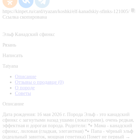
https://kinpet.ru/card/ryazan/koshki/elf-kanadskiy-sfinks-121005/
Ссылка скопирована
Эльф Канадский сфинкс
Рязань
Написать
Tatyana
Описание
Отзывы о продавце
(0)
О породе
Советы
Описание
Дата рождения: 16 мая 2026 г. Порода Эльф - это канадский
сфинкс с загнутыми назад ушами (локаторами), очень редкая,
эффектная и дорогая порода. Родители: 🐾 Мама - канадский
сфинкс, лиловая (гладкая, элегантная) 🐾 Папа - чёрный эльф
(идеальный завиток, мощная генетика) Помет не первый →