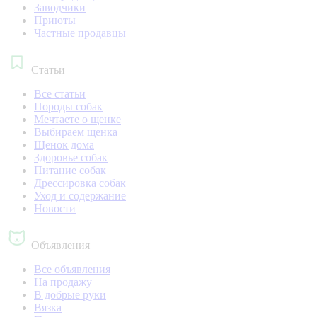
Заводчики
Приюты
Частные продавцы
Статьи
Все статьи
Породы собак
Мечтаете о щенке
Выбираем щенка
Щенок дома
Здоровье собак
Питание собак
Дрессировка собак
Уход и содержание
Новости
Объявления
Все объявления
На продажу
В добрые руки
Вязка