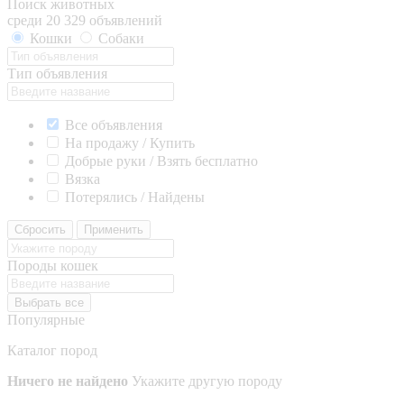
Поиск животных
среди 20 329 объявлений
Кошки
Собаки
Тип объявления
Все объявления
На продажу / Купить
Добрые руки / Взять бесплатно
Вязка
Потерялись / Найдены
Сбросить
Применить
Породы кошек
Выбрать все
Популярные
Каталог пород
Ничего не найдено
Укажите другую породу