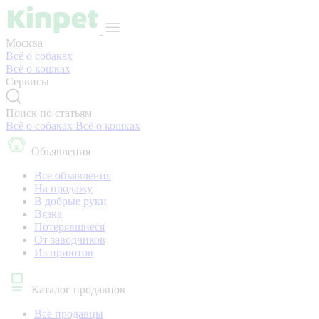
Москва
Всё о собаках
Всё о кошках
Сервисы
Поиск по статьям
Всё о собаках
Всё о кошках
Объявления
Все объявления
На продажу
В добрые руки
Вязка
Потерявшиеся
От заводчиков
Из приютов
Каталог продавцов
Все продавцы