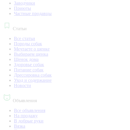
Заводчики
Приюты
Частные продавцы
Статьи
Все статьи
Породы собак
Мечтаете о щенке
Выбираем щенка
Щенок дома
Здоровье собак
Питание собак
Дрессировка собак
Уход и содержание
Новости
Объявления
Все объявления
На продажу
В добрые руки
Вязка