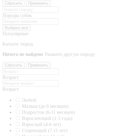
Сбросить
Применить
Породы собак
Выбрать все
Популярные
Каталог пород
Ничего не найдено
Укажите другую породу
Сбросить
Применить
Возраст
Возраст
Любой
Малыш (до 6 месяцев)
Подросток (6-11 месяцев)
Взрослеющий (1-3 года)
Взрослый (4-6 лет)
Стареющий (7-11 лет)