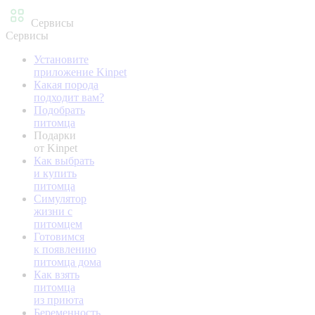
Сервисы
Сервисы
Установите
приложение Kinpet
Какая порода
подходит вам?
Подобрать
питомца
Подарки
от Kinpet
Как выбрать
и купить
питомца
Симулятор
жизни с
питомцем
Готовимся
к появлению
питомца дома
Как взять
питомца
из приюта
Беременность