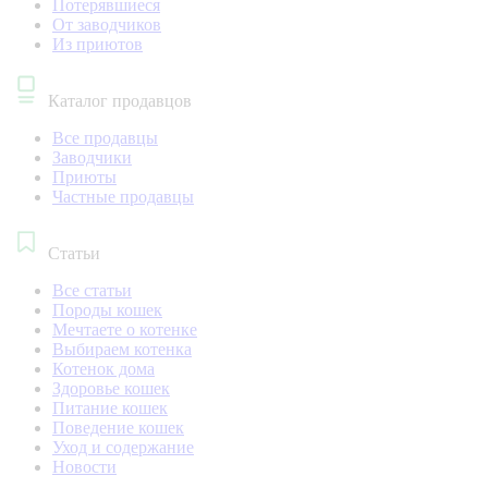
Потерявшиеся
От заводчиков
Из приютов
Каталог продавцов
Все продавцы
Заводчики
Приюты
Частные продавцы
Статьи
Все статьи
Породы кошек
Мечтаете о котенке
Выбираем котенка
Котенок дома
Здоровье кошек
Питание кошек
Поведение кошек
Уход и содержание
Новости