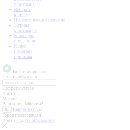
у питомца
Выбрать
кличку
Изучаем эмоции питомца
Журнал
о питомцах
Kinpet для
продавцов
Kinpet
помогает
приютам
Войти в профиль
Подать объявление
Нет результатов
Войти
Москва
Ваш город
Москва
?
Выбрать город
Да
Город подтверждён
Войти
Подать объявление