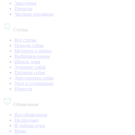
Заводчики
Приюты
Частные продавцы
Статьи
Все статьи
Породы собак
Мечтаете о щенке
Выбираем щенка
Щенок дома
Здоровье собак
Питание собак
Дрессировка собак
Уход и содержание
Новости
Объявления
Все объявления
На продажу
В добрые руки
Вязка