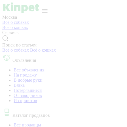
Москва
Всё о собаках
Всё о кошках
Сервисы
Поиск по статьям
Всё о собаках
Всё о кошках
Объявления
Все объявления
На продажу
В добрые руки
Вязка
Потерявшиеся
От заводчиков
Из приютов
Каталог продавцов
Все продавцы