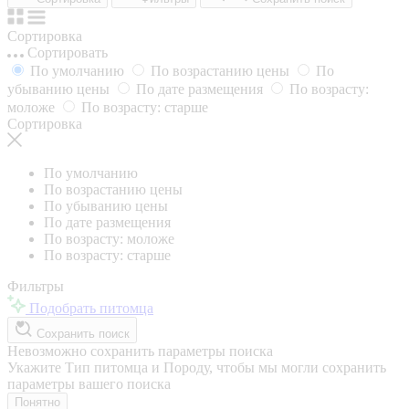
Сортировка
Сортировать
По умолчанию
По возрастанию цены
По
убыванию цены
По дате размещения
По возрасту:
моложе
По возрасту: старше
Сортировка
По умолчанию
По возрастанию цены
По убыванию цены
По дате размещения
По возрасту: моложе
По возрасту: старше
Фильтры
Подобрать питомца
Сохранить поиск
Невозможно сохранить параметры поиска
Укажите Тип питомца и Породу, чтобы мы могли сохранить
параметры вашего поиска
Понятно