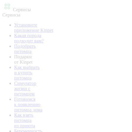
Сервисы
Сервисы
Установите
приложение Kinpet
Какая порода
подходит вам?
Подобрать
питомца
Подарки
от Kinpet
Как выбрать
и купить
питомца
Симулятор
жизни с
питомцем
Готовимся
к появлению
питомца дома
Как взять
питомца
из приюта
Беременность