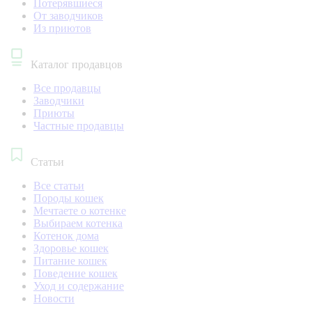
Потерявшиеся
От заводчиков
Из приютов
Каталог продавцов
Все продавцы
Заводчики
Приюты
Частные продавцы
Статьи
Все статьи
Породы кошек
Мечтаете о котенке
Выбираем котенка
Котенок дома
Здоровье кошек
Питание кошек
Поведение кошек
Уход и содержание
Новости