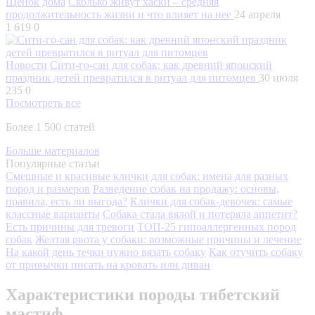
Щенок дома
Сколько живут хаски – средняя
продолжительность жизни и что влияет на нее
24 апреля
1 619
0
Новости
Сити-го-сан для собак: как древний японский
праздник детей превратился в ритуал для питомцев
30 июля
235
0
Посмотреть все
Более 1 500 статей
Больше материалов
Популярные статьи
Смешные и красивые клички для собак: имена для разных
пород и размеров
Разведение собак на продажу: основы,
правила, есть ли выгода?
Клички для собак-девочек: самые
классные варианты
Собака стала вялой и потеряла аппетит?
Есть причины для тревоги
ТОП-25 гипоаллергенных пород
собак
Желтая рвота у собаки: возможные причины и лечение
На какой день течки нужно вязать собаку
Как отучить собаку
от привычки писать на кровать или диван
Характеристики породы тибетский
мастиф