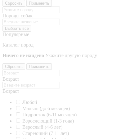
Сбросить
Применить
Породы собак
Выбрать все
Популярные
Каталог пород
Ничего не найдено
Укажите другую породу
Сбросить
Применить
Возраст
Возраст
Любой
Малыш (до 6 месяцев)
Подросток (6-11 месяцев)
Взрослеющий (1-3 года)
Взрослый (4-6 лет)
Стареющий (7-11 лет)