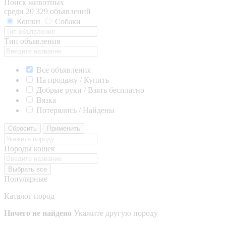
Поиск животных
среди 20 329 объявлений
Кошки
Собаки
Тип объявления
Все объявления
На продажу / Купить
Добрые руки / Взять бесплатно
Вязка
Потерялись / Найдены
Сбросить
Применить
Породы кошек
Выбрать все
Популярные
Каталог пород
Ничего не найдено
Укажите другую породу