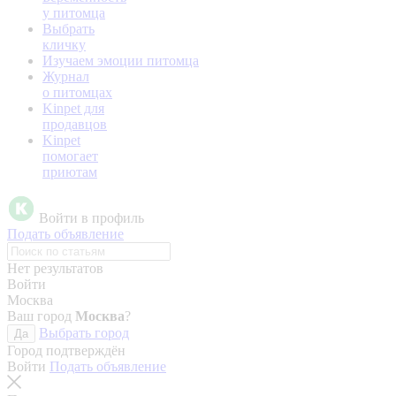
у питомца
Выбрать
кличку
Изучаем эмоции питомца
Журнал
о питомцах
Kinpet для
продавцов
Kinpet
помогает
приютам
Войти в профиль
Подать объявление
Нет результатов
Войти
Москва
Ваш город
Москва
?
Выбрать город
Да
Город подтверждён
Войти
Подать объявление