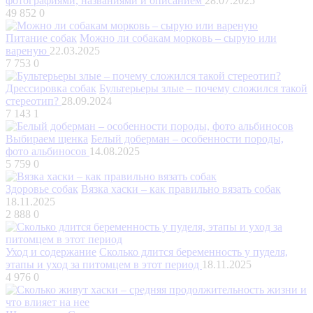
фотографиями, названиями и описанием
28.07.2025
49 852
0
Питание собак
Можно ли собакам морковь – сырую или
вареную
22.03.2025
7 753
0
Дрессировка собак
Бультерьеры злые – почему сложился такой
стереотип?
28.09.2024
7 143
1
Выбираем щенка
Белый доберман – особенности породы,
фото альбиносов
14.08.2025
5 759
0
Здоровье собак
Вязка хаски – как правильно вязать собак
18.11.2025
2 888
0
Уход и содержание
Сколько длится беременность у пуделя,
этапы и уход за питомцем в этот период
18.11.2025
4 976
0