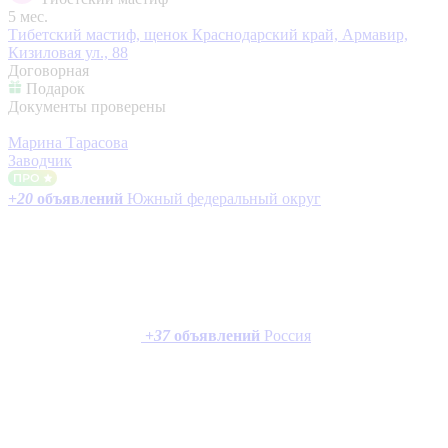
5 мес.
Тибетский мастиф, щенок
Краснодарский край, Армавир,
Кизиловая ул., 88
Договорная
Подарок
Документы проверены
Марина Тарасова
Заводчик
+
20
объявлений
Южный федеральный округ
+
37
объявлений
Россия