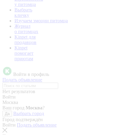
у питомца
Выбрать
кличку
Изучаем эмоции питомца
Журнал
о питомцах
Kinpet для
продавцов
Kinpet
помогает
приютам
Войти в профиль
Подать объявление
Нет результатов
Войти
Москва
Ваш город
Москва
?
Выбрать город
Да
Город подтверждён
Войти
Подать объявление