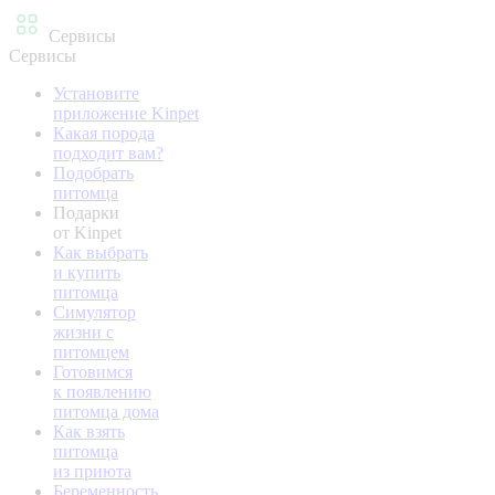
Сервисы
Сервисы
Установите
приложение Kinpet
Какая порода
подходит вам?
Подобрать
питомца
Подарки
от Kinpet
Как выбрать
и купить
питомца
Симулятор
жизни с
питомцем
Готовимся
к появлению
питомца дома
Как взять
питомца
из приюта
Беременность