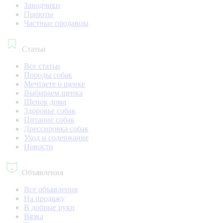
Заводчики
Приюты
Частные продавцы
Статьи
Все статьи
Породы собак
Мечтаете о щенке
Выбираем щенка
Щенок дома
Здоровье собак
Питание собак
Дрессировка собак
Уход и содержание
Новости
Объявления
Все объявления
На продажу
В добрые руки
Вязка