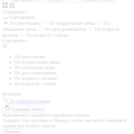
Сортировка
Сортировать
По умолчанию
По возрастанию цены
По
убыванию цены
По дате размещения
По возрасту:
моложе
По возрасту: старше
Сортировка
По умолчанию
По возрастанию цены
По убыванию цены
По дате размещения
По возрасту: моложе
По возрасту: старше
Фильтры
Подобрать питомца
Сохранить поиск
Невозможно сохранить параметры поиска
Укажите Тип питомца и Породу, чтобы мы могли сохранить
параметры вашего поиска
Понятно