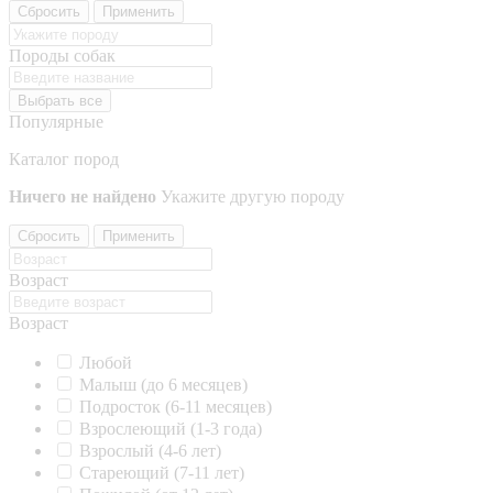
Сбросить
Применить
Породы собак
Выбрать все
Популярные
Каталог пород
Ничего не найдено
Укажите другую породу
Сбросить
Применить
Возраст
Возраст
Любой
Малыш (до 6 месяцев)
Подросток (6-11 месяцев)
Взрослеющий (1-3 года)
Взрослый (4-6 лет)
Стареющий (7-11 лет)