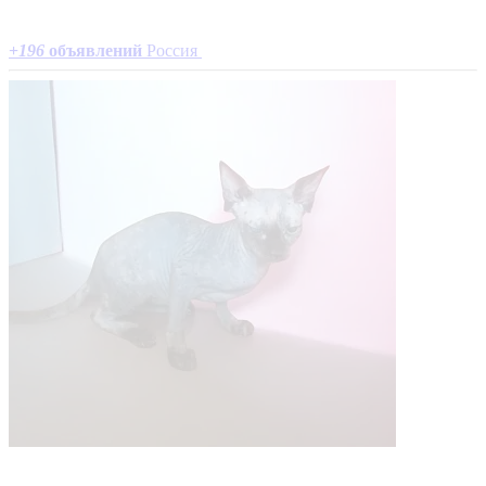
+
196
объявлений
Россия