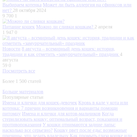
Выбираем котенка
Может ли быть аллергия на сфинксов или
нет?
28 октября 2024
9 700
1
Питание кошек
Можно ли сливки кошкам?
2 апреля
1 947
0
Новости
8 августа – всемирный день кошек: история,
традиции и как отметить «замуррчательный» праздник
4
августа
59
0
Посмотреть все
Более 1 500 статей
Больше материалов
Популярные статьи
Имена и клички для кошек-девочек
Кровь в кале у кота или
котенка: 7 причин возникновения и варианты помощи
питомцу
Имена и клички для котов-мальчиков
Когда
стерилизовать кошку: оптимальный возраст, показания и
противопоказания
У кошки отнимаются задние лапы:
насколько все серьезно?
Кошку рвет после еды: возможные
причины, что делать владельцу
Как промыть глаза кошке или