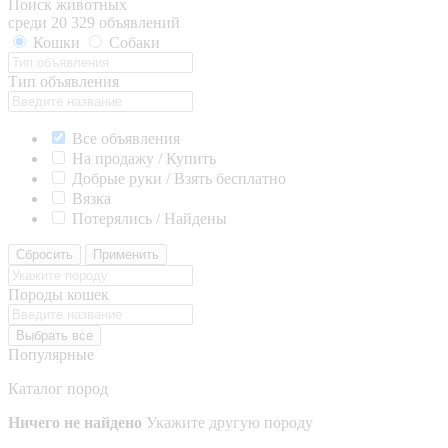
Поиск животных
среди 20 329 объявлений
Кошки
Собаки
Тип объявления
Все объявления
На продажу / Купить
Добрые руки / Взять бесплатно
Вязка
Потерялись / Найдены
Сбросить
Применить
Породы кошек
Выбрать все
Популярные
Каталог пород
Ничего не найдено
Укажите другую породу