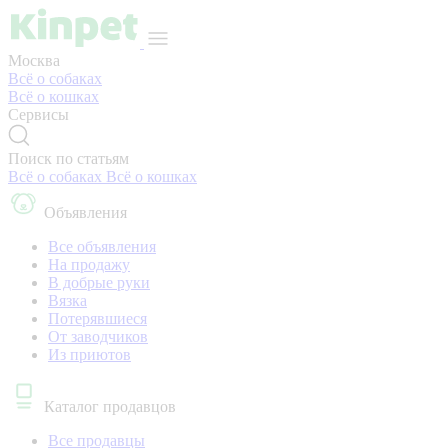
Москва
Всё о собаках
Всё о кошках
Сервисы
Поиск по статьям
Всё о собаках
Всё о кошках
Объявления
Все объявления
На продажу
В добрые руки
Вязка
Потерявшиеся
От заводчиков
Из приютов
Каталог продавцов
Все продавцы