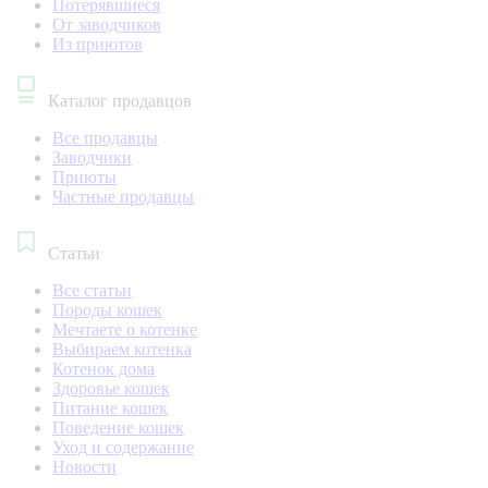
Потерявшиеся
От заводчиков
Из приютов
Каталог продавцов
Все продавцы
Заводчики
Приюты
Частные продавцы
Статьи
Все статьи
Породы кошек
Мечтаете о котенке
Выбираем котенка
Котенок дома
Здоровье кошек
Питание кошек
Поведение кошек
Уход и содержание
Новости