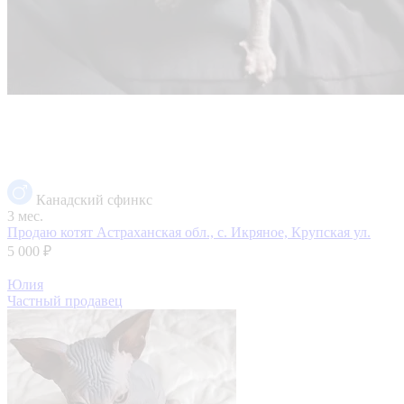
Канадский сфинкс
3 мес.
Продаю котят
Астраханская обл., с. Икряное, Крупская ул.
5 000 ₽
Юлия
Частный продавец