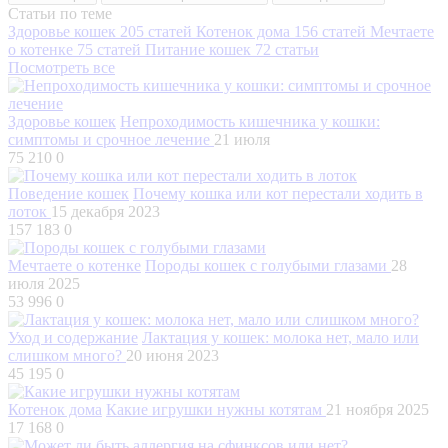
Статьи по теме
Здоровье кошек
205 статей
Котенок дома
156 статей
Мечтаете
о котенке
75 статей
Питание кошек
72 статьи
Посмотреть все
Здоровье кошек
Непроходимость кишечника у кошки:
симптомы и срочное лечение
21 июля
75 210
0
Поведение кошек
Почему кошка или кот перестали ходить в
лоток
15 декабря 2023
157 183
0
Мечтаете о котенке
Породы кошек с голубыми глазами
28
июля 2025
53 996
0
Уход и содержание
Лактация у кошек: молока нет, мало или
слишком много?
20 июня 2023
45 195
0
Котенок дома
Какие игрушки нужны котятам
21 ноября 2025
17 168
0