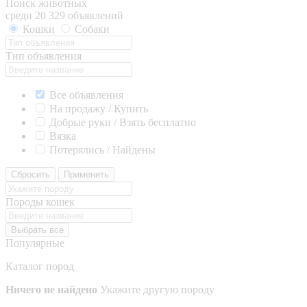
Поиск животных
среди 20 329 объявлений
Кошки
Собаки
Тип объявления
Все объявления
На продажу / Купить
Добрые руки / Взять бесплатно
Вязка
Потерялись / Найдены
Сбросить
Применить
Породы кошек
Выбрать все
Популярные
Каталог пород
Ничего не найдено
Укажите другую породу