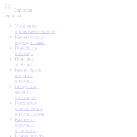
Сервисы
Сервисы
Установите
приложение Kinpet
Какая порода
подходит вам?
Подобрать
питомца
Подарки
от Kinpet
Как выбрать
и купить
питомца
Симулятор
жизни с
питомцем
Готовимся
к появлению
питомца дома
Как взять
питомца
из приюта
Беременность