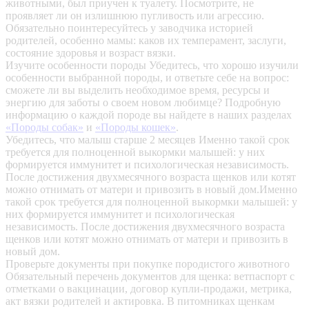
животными, был приучен к туалету. Посмотрите, не
проявляет ли он излишнюю пугливость или агрессию.
Обязательно поинтересуйтесь у заводчика историей
родителей, особенно мамы: каков их темперамент, заслуги,
состояние здоровья и возраст вязки.
Изучите особенности породы
Убедитесь, что хорошо изучили
особенности выбранной породы, и ответьте себе на вопрос:
сможете ли вы выделить необходимое время, ресурсы и
энергию для заботы о своем новом любимце? Подробную
информацию о каждой породе вы найдете в наших разделах
«Породы собак»
и
«Породы кошек»
.
Убедитесь, что малыш старше 2 месяцев
Именно такой срок
требуется для полноценной выкормки малышей: у них
формируется иммунитет и психологическая независимость.
После достижения двухмесячного возраста щенков или котят
можно отнимать от матери и привозить в новый дом.Именно
такой срок требуется для полноценной выкормки малышей: у
них формируется иммунитет и психологическая
независимость. После достижения двухмесячного возраста
щенков или котят можно отнимать от матери и привозить в
новый дом.
Проверьте документы при покупке породистого животного
Обязательный перечень документов для щенка: ветпаспорт с
отметками о вакцинации, договор купли-продажи, метрика,
акт вязки родителей и актировка. В питомниках щенкам