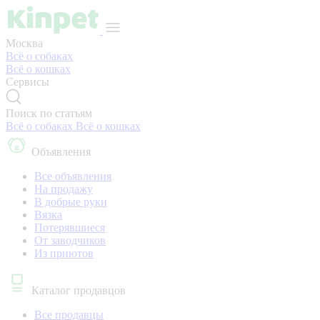
Москва
Всё о собаках
Всё о кошках
Сервисы
Поиск по статьям
Всё о собаках
Всё о кошках
Объявления
Все объявления
На продажу
В добрые руки
Вязка
Потерявшиеся
От заводчиков
Из приютов
Каталог продавцов
Все продавцы