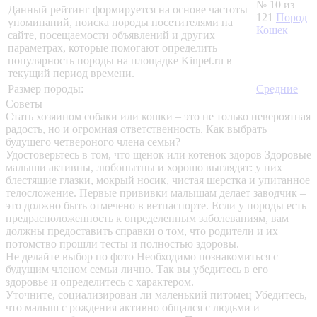
№ 10 из
Данный рейтинг формируется на основе частоты
121
Пород
упоминаний, поиска породы посетителями на
Кошек
сайте, посещаемости объявлений и других
параметрах, которые помогают определить
популярность породы на площадке Kinpet.ru в
текущий период времени.
Размер породы:
Средние
Советы
Стать хозяином собаки или кошки – это не только невероятная
радость, но и огромная ответственность. Как выбрать
будущего четвероного члена семьи?
Удостоверьтесь в том, что щенок или котенок здоров
Здоровые
малыши активны, любопытны и хорошо выглядят: у них
блестящие глазки, мокрый носик, чистая шерстка и упитанное
телосложение. Первые прививки малышам делает заводчик –
это должно быть отмечено в ветпаспорте. Если у породы есть
предрасположенность к определенным заболеваниям, вам
должны предоставить справки о том, что родители и их
потомство прошли тесты и полностью здоровы.
Не делайте выбор по фото
Необходимо познакомиться с
будущим членом семьи лично. Так вы убедитесь в его
здоровье и определитесь с характером.
Уточните, социализирован ли маленький питомец
Убедитесь,
что малыш с рождения активно общался с людьми и