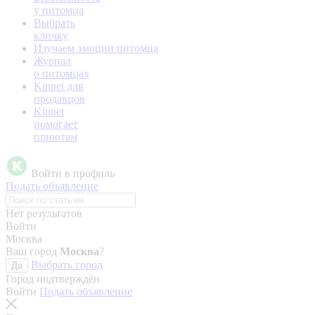
у питомца
Выбрать
кличку
Изучаем эмоции питомца
Журнал
о питомцах
Kinpet для
продавцов
Kinpet
помогает
приютам
Войти в профиль
Подать объявление
Нет результатов
Войти
Москва
Ваш город
Москва
?
Выбрать город
Да
Город подтверждён
Войти
Подать объявление