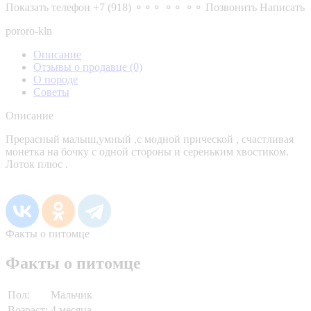
Показать телефон
+7 (918) ⚬⚬⚬ ⚬⚬ ⚬⚬
Позвонить
Написать
pororo-kln
Описание
Отзывы о продавце
(0)
О породе
Советы
Описание
Прерасный малыш,умный ,с модной прической , счастливая
монетка на бочку с одной стороны и сереньким хвостиком.
Лоток плюс .
Факты о питомце
Факты о питомце
Пол:
Мальчик
Возраст:
4 месяца