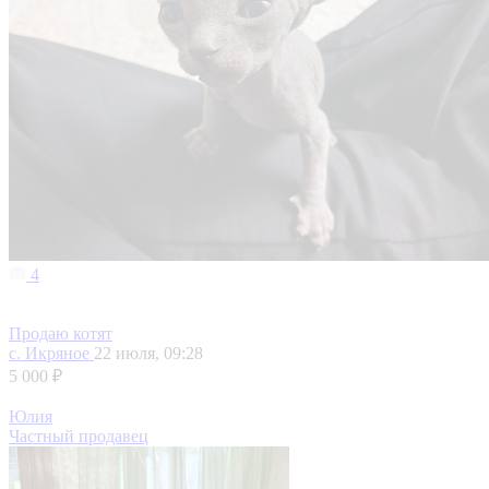
4
Продаю котят
с. Икряное
22 июля, 09:28
5 000 ₽
Юлия
Частный продавец