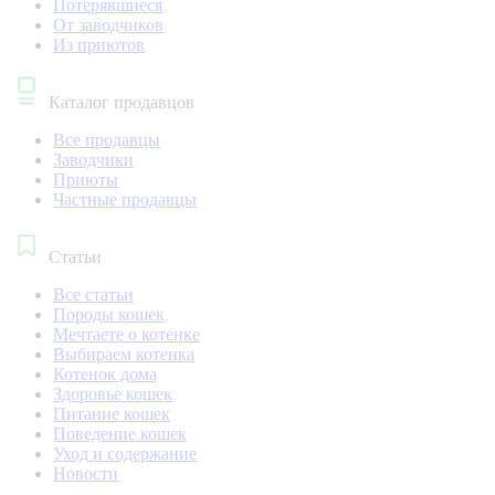
Потерявшиеся
От заводчиков
Из приютов
Каталог продавцов
Все продавцы
Заводчики
Приюты
Частные продавцы
Статьи
Все статьи
Породы кошек
Мечтаете о котенке
Выбираем котенка
Котенок дома
Здоровье кошек
Питание кошек
Поведение кошек
Уход и содержание
Новости