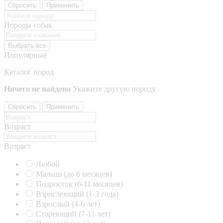
Сбросить
Применить
Породы собак
Выбрать все
Популярные
Каталог пород
Ничего не найдено
Укажите другую породу
Сбросить
Применить
Возраст
Возраст
Любой
Малыш (до 6 месяцев)
Подросток (6-11 месяцев)
Взрослеющий (1-3 года)
Взрослый (4-6 лет)
Стареющий (7-11 лет)