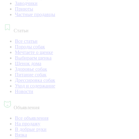
Заводчики
Приюты
Частные продавцы
Статьи
Все статьи
Породы собак
Мечтаете о щенке
Выбираем щенка
Щенок дома
Здоровье собак
Питание собак
Дрессировка собак
Уход и содержание
Новости
Объявления
Все объявления
На продажу
В добрые руки
Вязка