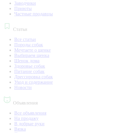
Заводчики
Приюты
Частные продавцы
Статьи
Все статьи
Породы собак
Мечтаете о щенке
Выбираем щенка
Щенок дома
Здоровье собак
Питание собак
Дрессировка собак
Уход и содержание
Новости
Объявления
Все объявления
На продажу
В добрые руки
Вязка