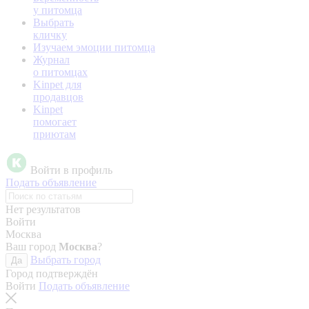
у питомца
Выбрать
кличку
Изучаем эмоции питомца
Журнал
о питомцах
Kinpet для
продавцов
Kinpet
помогает
приютам
Войти в профиль
Подать объявление
Нет результатов
Войти
Москва
Ваш город
Москва
?
Выбрать город
Да
Город подтверждён
Войти
Подать объявление