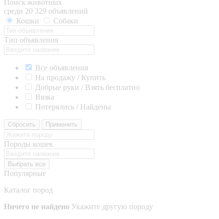
Поиск животных
среди 20 329 объявлений
Кошки
Собаки
Тип объявления
Все объявления
На продажу / Купить
Добрые руки / Взять бесплатно
Вязка
Потерялись / Найдены
Сбросить
Применить
Породы кошек
Выбрать все
Популярные
Каталог пород
Ничего не найдено
Укажите другую породу