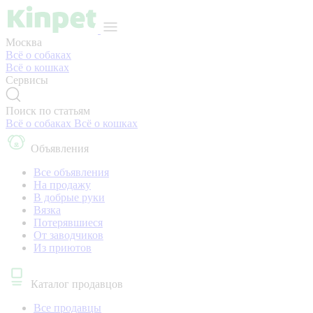
Москва
Всё о собаках
Всё о кошках
Сервисы
Поиск по статьям
Всё о собаках
Всё о кошках
Объявления
Все объявления
На продажу
В добрые руки
Вязка
Потерявшиеся
От заводчиков
Из приютов
Каталог продавцов
Все продавцы