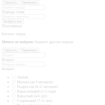
Сбросить
Применить
Породы собак
Выбрать все
Популярные
Каталог пород
Ничего не найдено
Укажите другую породу
Сбросить
Применить
Возраст
Возраст
Любой
Малыш (до 6 месяцев)
Подросток (6-11 месяцев)
Взрослеющий (1-3 года)
Взрослый (4-6 лет)
Стареющий (7-11 лет)