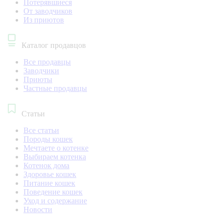
Потерявшиеся
От заводчиков
Из приютов
Каталог продавцов
Все продавцы
Заводчики
Приюты
Частные продавцы
Статьи
Все статьи
Породы кошек
Мечтаете о котенке
Выбираем котенка
Котенок дома
Здоровье кошек
Питание кошек
Поведение кошек
Уход и содержание
Новости