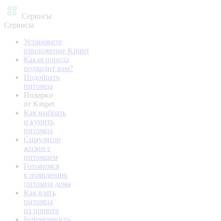
Сервисы
Сервисы
Установите
приложение Kinpet
Какая порода
подходит вам?
Подобрать
питомца
Подарки
от Kinpet
Как выбрать
и купить
питомца
Симулятор
жизни с
питомцем
Готовимся
к появлению
питомца дома
Как взять
питомца
из приюта
Беременность