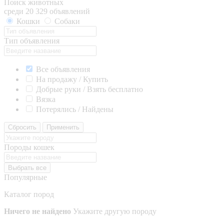
Поиск животных
среди 20 329 объявлений
Кошки
Собаки
Тип объявления
Все объявления
На продажу / Купить
Добрые руки / Взять бесплатно
Вязка
Потерялись / Найдены
Сбросить
Применить
Породы кошек
Выбрать все
Популярные
Каталог пород
Ничего не найдено
Укажите другую породу