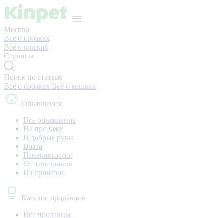
Москва
Всё о собаках
Всё о кошках
Сервисы
Поиск по статьям
Всё о собаках
Всё о кошках
Объявления
Все объявления
На продажу
В добрые руки
Вязка
Потерявшиеся
От заводчиков
Из приютов
Каталог продавцов
Все продавцы