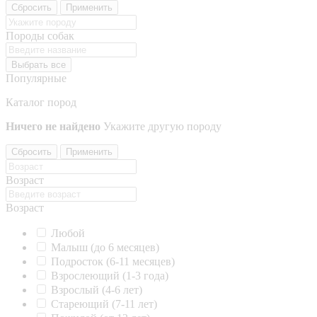
Сбросить
Применить
Породы собак
Выбрать все
Популярные
Каталог пород
Ничего не найдено
Укажите другую породу
Сбросить
Применить
Возраст
Возраст
Любой
Малыш (до 6 месяцев)
Подросток (6-11 месяцев)
Взрослеющий (1-3 года)
Взрослый (4-6 лет)
Стареющий (7-11 лет)