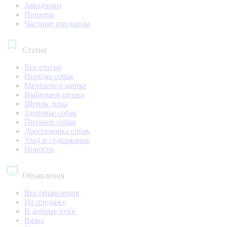
Заводчики
Приюты
Частные продавцы
Статьи
Все статьи
Породы собак
Мечтаете о щенке
Выбираем щенка
Щенок дома
Здоровье собак
Питание собак
Дрессировка собак
Уход и содержание
Новости
Объявления
Все объявления
На продажу
В добрые руки
Вязка