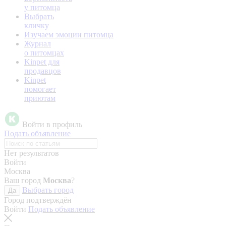
у питомца
Выбрать
кличку
Изучаем эмоции питомца
Журнал
о питомцах
Kinpet для
продавцов
Kinpet
помогает
приютам
Войти в профиль
Подать объявление
Нет результатов
Войти
Москва
Ваш город
Москва
?
Выбрать город
Да
Город подтверждён
Войти
Подать объявление