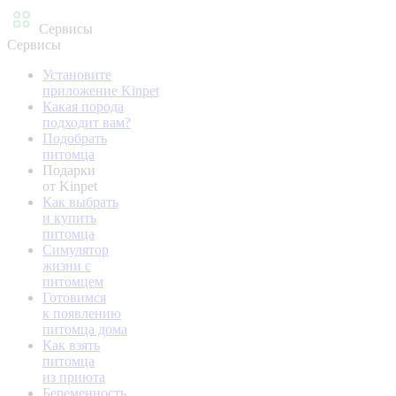
Сервисы
Сервисы
Установите
приложение Kinpet
Какая порода
подходит вам?
Подобрать
питомца
Подарки
от Kinpet
Как выбрать
и купить
питомца
Симулятор
жизни с
питомцем
Готовимся
к появлению
питомца дома
Как взять
питомца
из приюта
Беременность