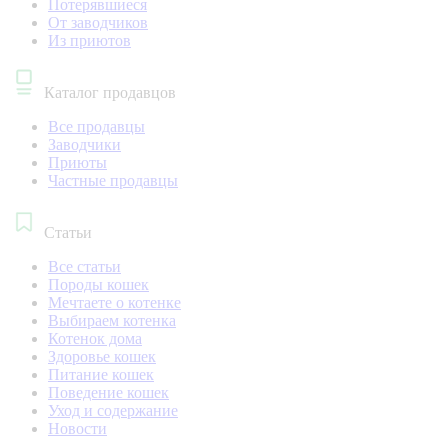
Потерявшиеся
От заводчиков
Из приютов
Каталог продавцов
Все продавцы
Заводчики
Приюты
Частные продавцы
Статьи
Все статьи
Породы кошек
Мечтаете о котенке
Выбираем котенка
Котенок дома
Здоровье кошек
Питание кошек
Поведение кошек
Уход и содержание
Новости