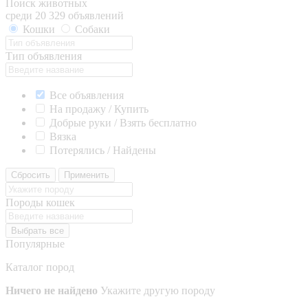
Поиск животных
среди 20 329 объявлений
Кошки
Собаки
Тип объявления
Все объявления
На продажу / Купить
Добрые руки / Взять бесплатно
Вязка
Потерялись / Найдены
Сбросить
Применить
Породы кошек
Выбрать все
Популярные
Каталог пород
Ничего не найдено
Укажите другую породу