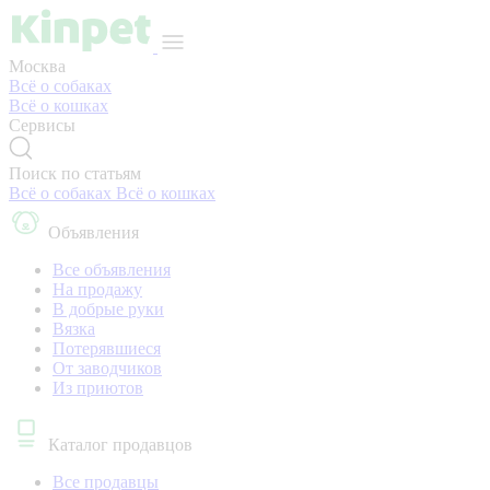
Москва
Всё о собаках
Всё о кошках
Сервисы
Поиск по статьям
Всё о собаках
Всё о кошках
Объявления
Все объявления
На продажу
В добрые руки
Вязка
Потерявшиеся
От заводчиков
Из приютов
Каталог продавцов
Все продавцы