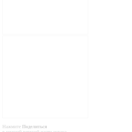
Нажмите
Поделиться
в
нижней
верхней
части экрана