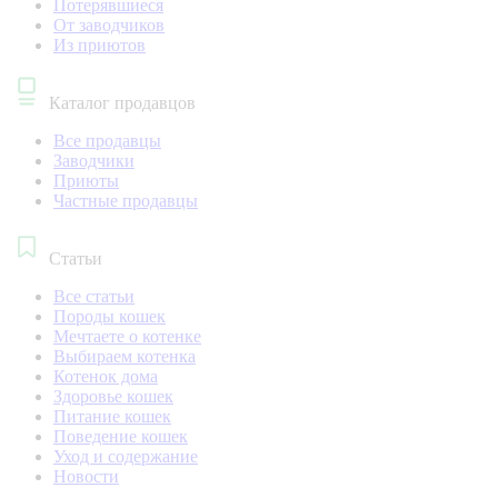
Потерявшиеся
От заводчиков
Из приютов
Каталог продавцов
Все продавцы
Заводчики
Приюты
Частные продавцы
Статьи
Все статьи
Породы кошек
Мечтаете о котенке
Выбираем котенка
Котенок дома
Здоровье кошек
Питание кошек
Поведение кошек
Уход и содержание
Новости