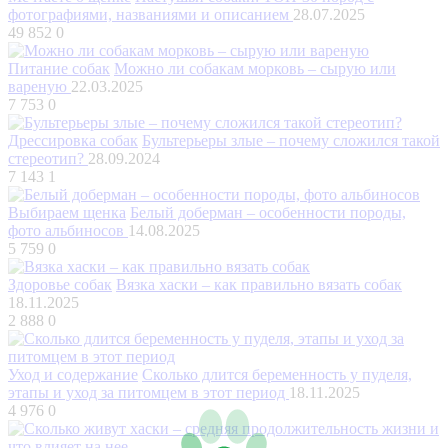
фотографиями, названиями и описанием
28.07.2025
49 852
0
Питание собак
Можно ли собакам морковь – сырую или
вареную
22.03.2025
7 753
0
Дрессировка собак
Бультерьеры злые – почему сложился такой
стереотип?
28.09.2024
7 143
1
Выбираем щенка
Белый доберман – особенности породы,
фото альбиносов
14.08.2025
5 759
0
Здоровье собак
Вязка хаски – как правильно вязать собак
18.11.2025
2 888
0
Уход и содержание
Сколько длится беременность у пуделя,
этапы и уход за питомцем в этот период
18.11.2025
4 976
0