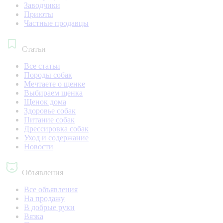
Заводчики
Приюты
Частные продавцы
Статьи
Все статьи
Породы собак
Мечтаете о щенке
Выбираем щенка
Щенок дома
Здоровье собак
Питание собак
Дрессировка собак
Уход и содержание
Новости
Объявления
Все объявления
На продажу
В добрые руки
Вязка