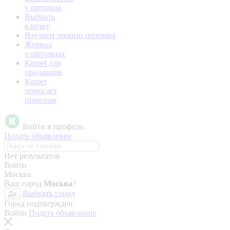
у питомца
Выбрать
кличку
Изучаем эмоции питомца
Журнал
о питомцах
Kinpet для
продавцов
Kinpet
помогает
приютам
Войти в профиль
Подать объявление
Нет результатов
Войти
Москва
Ваш город
Москва
?
Выбрать город
Да
Город подтверждён
Войти
Подать объявление