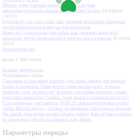
Щенок дома
Сколько живут хаски – средняя
продолжительность жизни и что влияет на нее
24 апреля
1 619
0
Новости
Сити-го-сан для собак: как древний японский
праздник детей превратился в ритуал для питомцев
30 июля
235
0
Посмотреть все
Более 1 500 статей
Больше материалов
Популярные статьи
Смешные и красивые клички для собак: имена для разных
пород и размеров
Разведение собак на продажу: основы,
правила, есть ли выгода?
Клички для собак-девочек: самые
классные варианты
Собака стала вялой и потеряла аппетит?
Есть причины для тревоги
ТОП-25 гипоаллергенных пород
собак
Желтая рвота у собаки: возможные причины и лечение
На какой день течки нужно вязать собаку
Как отучить собаку
от привычки писать на кровать или диван
Параметры породы