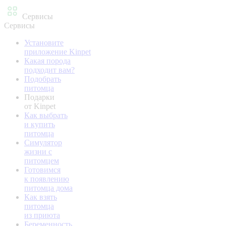
Сервисы
Сервисы
Установите
приложение Kinpet
Какая порода
подходит вам?
Подобрать
питомца
Подарки
от Kinpet
Как выбрать
и купить
питомца
Симулятор
жизни с
питомцем
Готовимся
к появлению
питомца дома
Как взять
питомца
из приюта
Беременность