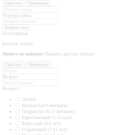
Сбросить
Применить
Породы собак
Выбрать все
Популярные
Каталог пород
Ничего не найдено
Укажите другую породу
Сбросить
Применить
Возраст
Возраст
Любой
Малыш (до 6 месяцев)
Подросток (6-11 месяцев)
Взрослеющий (1-3 года)
Взрослый (4-6 лет)
Стареющий (7-11 лет)