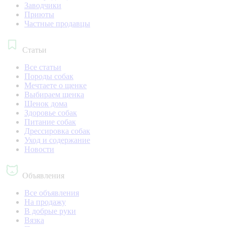
Заводчики
Приюты
Частные продавцы
Статьи
Все статьи
Породы собак
Мечтаете о щенке
Выбираем щенка
Щенок дома
Здоровье собак
Питание собак
Дрессировка собак
Уход и содержание
Новости
Объявления
Все объявления
На продажу
В добрые руки
Вязка