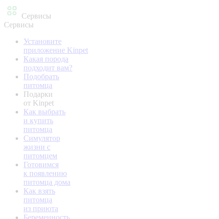
Сервисы
Сервисы
Установите
приложение Kinpet
Какая порода
подходит вам?
Подобрать
питомца
Подарки
от Kinpet
Как выбрать
и купить
питомца
Симулятор
жизни с
питомцем
Готовимся
к появлению
питомца дома
Как взять
питомца
из приюта
Беременность