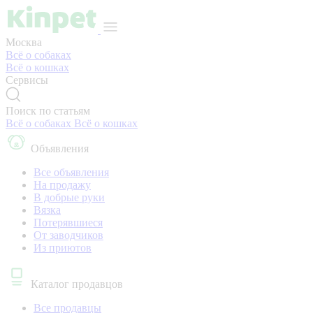
Москва
Всё о собаках
Всё о кошках
Сервисы
Поиск по статьям
Всё о собаках
Всё о кошках
Объявления
Все объявления
На продажу
В добрые руки
Вязка
Потерявшиеся
От заводчиков
Из приютов
Каталог продавцов
Все продавцы