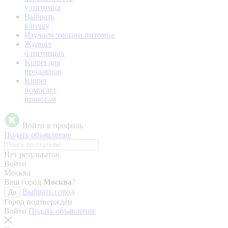
у питомца
Выбрать
кличку
Изучаем эмоции питомца
Журнал
о питомцах
Kinpet для
продавцов
Kinpet
помогает
приютам
Войти в профиль
Подать объявление
Нет результатов
Войти
Москва
Ваш город
Москва
?
Выбрать город
Да
Город подтверждён
Войти
Подать объявление