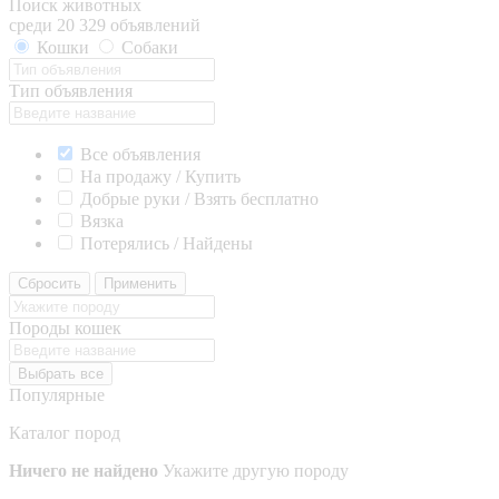
Поиск животных
среди 20 329 объявлений
Кошки
Собаки
Тип объявления
Все объявления
На продажу / Купить
Добрые руки / Взять бесплатно
Вязка
Потерялись / Найдены
Сбросить
Применить
Породы кошек
Выбрать все
Популярные
Каталог пород
Ничего не найдено
Укажите другую породу