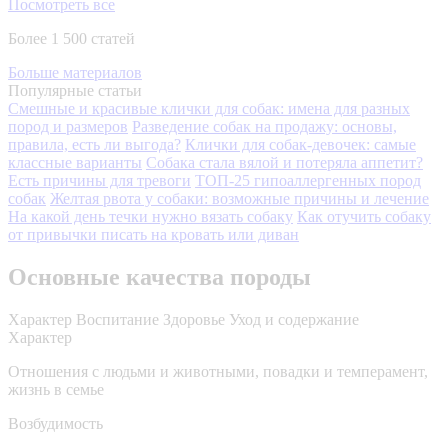
Посмотреть все
Более 1 500 статей
Больше материалов
Популярные статьи
Смешные и красивые клички для собак: имена для разных
пород и размеров
Разведение собак на продажу: основы,
правила, есть ли выгода?
Клички для собак-девочек: самые
классные варианты
Собака стала вялой и потеряла аппетит?
Есть причины для тревоги
ТОП-25 гипоаллергенных пород
собак
Желтая рвота у собаки: возможные причины и лечение
На какой день течки нужно вязать собаку
Как отучить собаку
от привычки писать на кровать или диван
Основные качества породы
Характер
Воспитание
Здоровье
Уход и содержание
Характер
Отношения с людьми и животными, повадки и темперамент,
жизнь в семье
Возбудимость