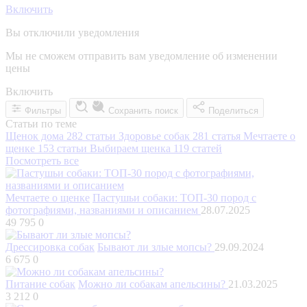
Включить
Вы отключили уведомления
Мы не сможем отправить вам уведомление об изменении
цены
Включить
Фильтры
Сохранить поиск
Поделиться
Статьи по теме
Щенок дома
282 статьи
Здоровье собак
281 статья
Мечтаете о
щенке
153 статьи
Выбираем щенка
119 статей
Посмотреть все
Мечтаете о щенке
Пастушьи собаки: ТОП-30 пород с
фотографиями, названиями и описанием
28.07.2025
49 795
0
Дрессировка собак
Бывают ли злые мопсы?
29.09.2024
6 675
0
Питание собак
Можно ли собакам апельсины?
21.03.2025
3 212
0