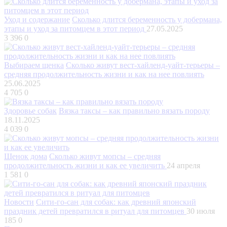
Уход и содержание
Сколько длится беременность у добермана,
этапы и уход за питомцем в этот период
27.05.2025
3 396
0
Выбираем щенка
Сколько живут вест-хайленд-уайт-терьеры –
средняя продолжительность жизни и как на нее повлиять
25.06.2025
4 705
0
Здоровье собак
Вязка таксы – как правильно вязать породу
18.11.2025
4 039
0
Щенок дома
Сколько живут мопсы – средняя
продолжительность жизни и как ее увеличить
24 апреля
1 581
0
Новости
Сити-го-сан для собак: как древний японский
праздник детей превратился в ритуал для питомцев
30 июля
185
0