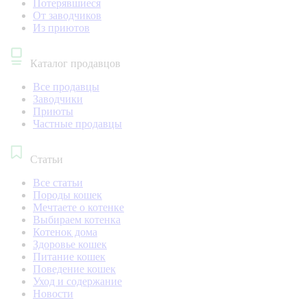
Потерявшиеся
От заводчиков
Из приютов
Каталог продавцов
Все продавцы
Заводчики
Приюты
Частные продавцы
Статьи
Все статьи
Породы кошек
Мечтаете о котенке
Выбираем котенка
Котенок дома
Здоровье кошек
Питание кошек
Поведение кошек
Уход и содержание
Новости