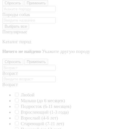
Сбросить
Применить
Породы собак
Выбрать все
Популярные
Каталог пород
Ничего не найдено
Укажите другую породу
Сбросить
Применить
Возраст
Возраст
Любой
Малыш (до 6 месяцев)
Подросток (6-11 месяцев)
Взрослеющий (1-3 года)
Взрослый (4-6 лет)
Стареющий (7-11 лет)