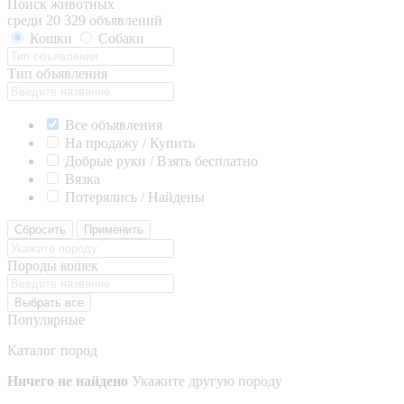
Поиск животных
среди 20 329 объявлений
Кошки
Собаки
Тип объявления
Все объявления
На продажу / Купить
Добрые руки / Взять бесплатно
Вязка
Потерялись / Найдены
Сбросить
Применить
Породы кошек
Выбрать все
Популярные
Каталог пород
Ничего не найдено
Укажите другую породу