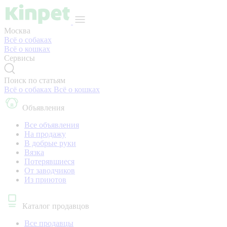
Москва
Всё о собаках
Всё о кошках
Сервисы
Поиск по статьям
Всё о собаках
Всё о кошках
Объявления
Все объявления
На продажу
В добрые руки
Вязка
Потерявшиеся
От заводчиков
Из приютов
Каталог продавцов
Все продавцы