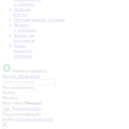
у питомца
Выбрать
кличку
Изучаем эмоции питомца
Журнал
о питомцах
Kinpet для
продавцов
Kinpet
помогает
приютам
Войти в профиль
Подать объявление
Нет результатов
Войти
Москва
Ваш город
Москва
?
Выбрать город
Да
Город подтверждён
Войти
Подать объявление