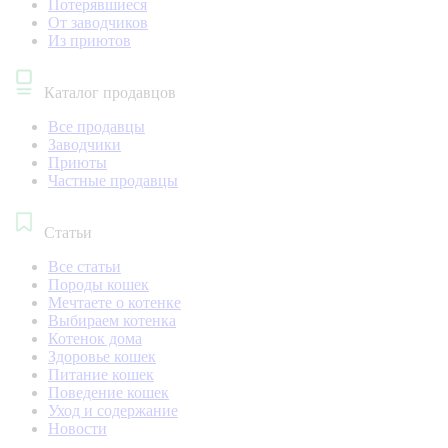
Потерявшиеся
От заводчиков
Из приютов
Каталог продавцов
Все продавцы
Заводчики
Приюты
Частные продавцы
Статьи
Все статьи
Породы кошек
Мечтаете о котенке
Выбираем котенка
Котенок дома
Здоровье кошек
Питание кошек
Поведение кошек
Уход и содержание
Новости