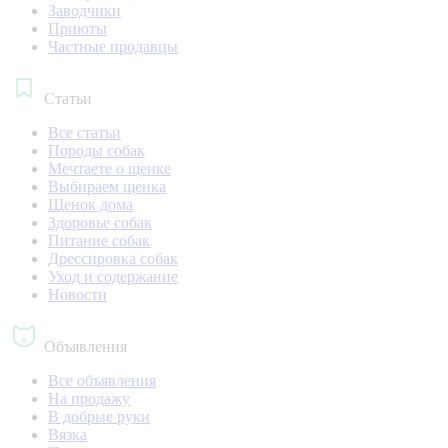
Заводчики
Приюты
Частные продавцы
Статьи
Все статьи
Породы собак
Мечтаете о щенке
Выбираем щенка
Щенок дома
Здоровье собак
Питание собак
Дрессировка собак
Уход и содержание
Новости
Объявления
Все объявления
На продажу
В добрые руки
Вязка