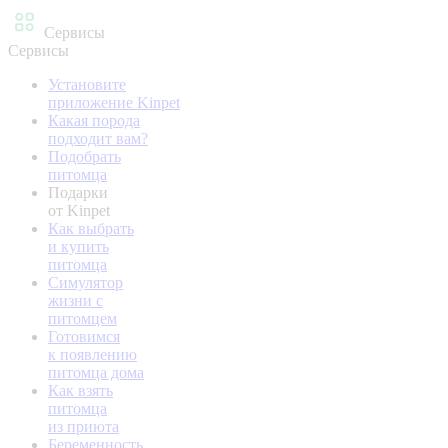
Сервисы
Сервисы
Установите
приложение Kinpet
Какая порода
подходит вам?
Подобрать
питомца
Подарки
от Kinpet
Как выбрать
и купить
питомца
Симулятор
жизни с
питомцем
Готовимся
к появлению
питомца дома
Как взять
питомца
из приюта
Беременность