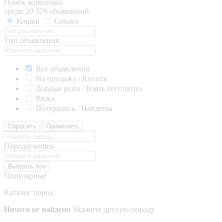
Поиск животных
среди 20 329 объявлений
Кошки
Собаки
Тип объявления
Все объявления
На продажу / Купить
Добрые руки / Взять бесплатно
Вязка
Потерялись / Найдены
Сбросить
Применить
Породы кошек
Выбрать все
Популярные
Каталог пород
Ничего не найдено
Укажите другую породу