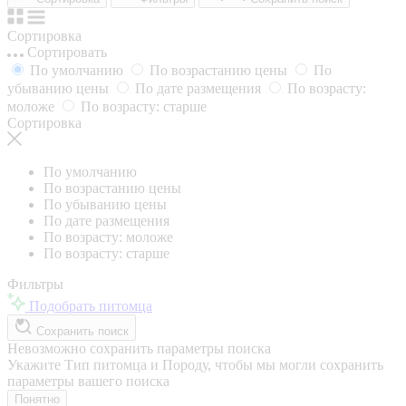
Сортировка
Сортировать
По умолчанию
По возрастанию цены
По
убыванию цены
По дате размещения
По возрасту:
моложе
По возрасту: старше
Сортировка
По умолчанию
По возрастанию цены
По убыванию цены
По дате размещения
По возрасту: моложе
По возрасту: старше
Фильтры
Подобрать питомца
Сохранить поиск
Невозможно сохранить параметры поиска
Укажите Тип питомца и Породу, чтобы мы могли сохранить
параметры вашего поиска
Понятно