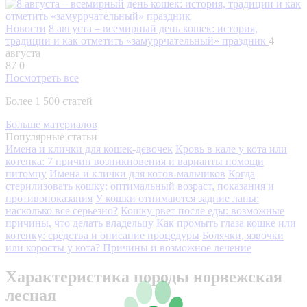
Новости
8 августа – всемирный день кошек: история,
традиции и как отметить «замуррчательный» праздник
4
августа
87
0
Посмотреть все
Более 1 500 статей
Больше материалов
Популярные статьи
Имена и клички для кошек-девочек
Кровь в кале у кота или
котенка: 7 причин возникновения и варианты помощи
питомцу
Имена и клички для котов-мальчиков
Когда
стерилизовать кошку: оптимальный возраст, показания и
противопоказания
У кошки отнимаются задние лапы:
насколько все серьезно?
Кошку рвет после еды: возможные
причины, что делать владельцу
Как промыть глаза кошке или
котенку: средства и описание процедуры
Болячки, язвочки
или коросты у кота? Причины и возможное лечение
Характеристика породы норвежская
лесная