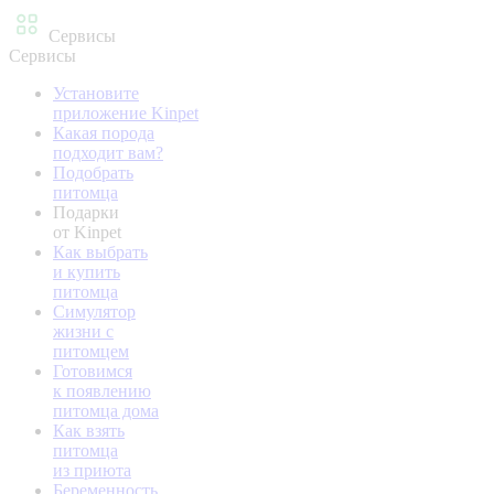
Сервисы
Сервисы
Установите
приложение Kinpet
Какая порода
подходит вам?
Подобрать
питомца
Подарки
от Kinpet
Как выбрать
и купить
питомца
Симулятор
жизни с
питомцем
Готовимся
к появлению
питомца дома
Как взять
питомца
из приюта
Беременность