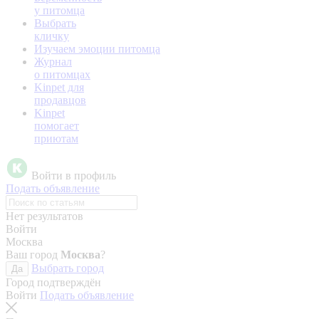
у питомца
Выбрать
кличку
Изучаем эмоции питомца
Журнал
о питомцах
Kinpet для
продавцов
Kinpet
помогает
приютам
Войти в профиль
Подать объявление
Нет результатов
Войти
Москва
Ваш город
Москва
?
Выбрать город
Да
Город подтверждён
Войти
Подать объявление