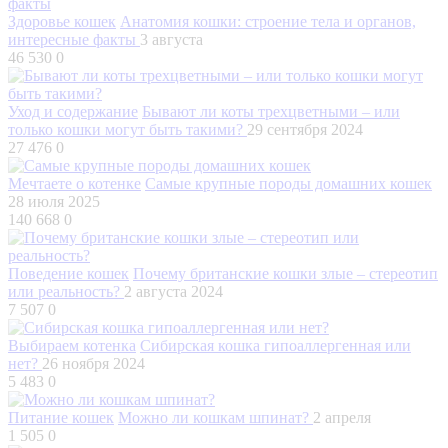
Здоровье кошек
Анатомия кошки: строение тела и органов,
интересные факты
3 августа
46 530
0
Уход и содержание
Бывают ли коты трехцветными – или
только кошки могут быть такими?
29 сентября 2024
27 476
0
Мечтаете о котенке
Самые крупные породы домашних кошек
28 июля 2025
140 668
0
Поведение кошек
Почему британские кошки злые – стереотип
или реальность?
2 августа 2024
7 507
0
Выбираем котенка
Сибирская кошка гипоаллергенная или
нет?
26 ноября 2024
5 483
0
Питание кошек
Можно ли кошкам шпинат?
2 апреля
1 505
0