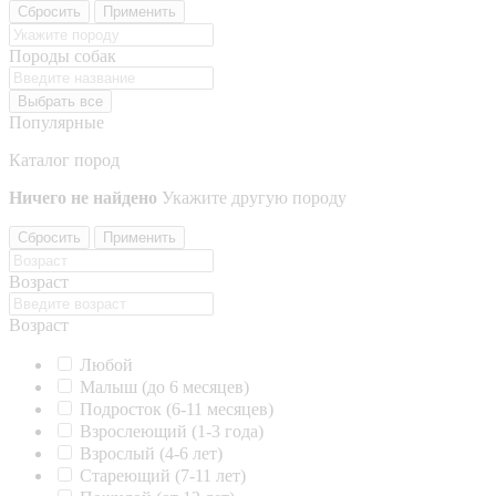
Сбросить
Применить
Породы собак
Выбрать все
Популярные
Каталог пород
Ничего не найдено
Укажите другую породу
Сбросить
Применить
Возраст
Возраст
Любой
Малыш (до 6 месяцев)
Подросток (6-11 месяцев)
Взрослеющий (1-3 года)
Взрослый (4-6 лет)
Стареющий (7-11 лет)