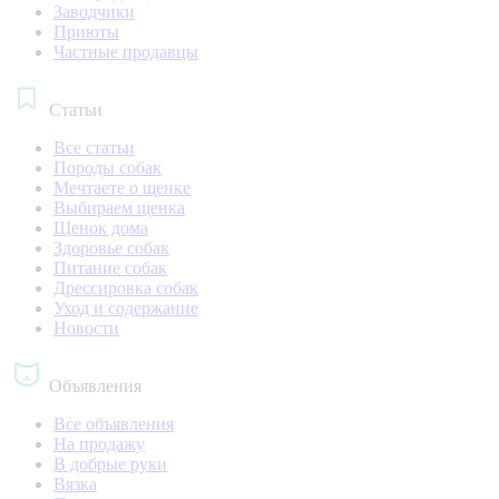
Заводчики
Приюты
Частные продавцы
Статьи
Все статьи
Породы собак
Мечтаете о щенке
Выбираем щенка
Щенок дома
Здоровье собак
Питание собак
Дрессировка собак
Уход и содержание
Новости
Объявления
Все объявления
На продажу
В добрые руки
Вязка