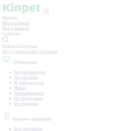
Москва
Всё о собаках
Всё о кошках
Сервисы
Поиск по статьям
Всё о собаках
Всё о кошках
Объявления
Все объявления
На продажу
В добрые руки
Вязка
Потерявшиеся
От заводчиков
Из приютов
Каталог продавцов
Все продавцы