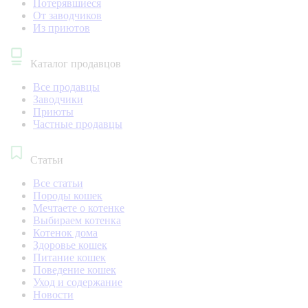
Потерявшиеся
От заводчиков
Из приютов
Каталог продавцов
Все продавцы
Заводчики
Приюты
Частные продавцы
Статьи
Все статьи
Породы кошек
Мечтаете о котенке
Выбираем котенка
Котенок дома
Здоровье кошек
Питание кошек
Поведение кошек
Уход и содержание
Новости