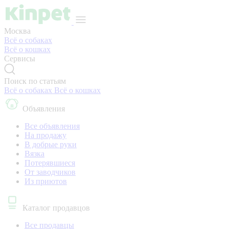
Москва
Всё о собаках
Всё о кошках
Сервисы
Поиск по статьям
Всё о собаках
Всё о кошках
Объявления
Все объявления
На продажу
В добрые руки
Вязка
Потерявшиеся
От заводчиков
Из приютов
Каталог продавцов
Все продавцы