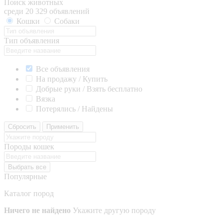
Поиск животных
среди 20 329 объявлений
Кошки
Собаки
Тип объявления
Все объявления
На продажу / Купить
Добрые руки / Взять бесплатно
Вязка
Потерялись / Найдены
Сбросить
Применить
Породы кошек
Выбрать все
Популярные
Каталог пород
Ничего не найдено
Укажите другую породу