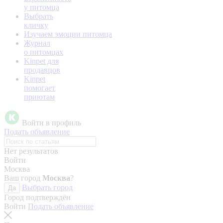
у питомца
Выбрать
кличку
Изучаем эмоции питомца
Журнал
о питомцах
Kinpet для
продавцов
Kinpet
помогает
приютам
Войти в профиль
Подать объявление
Нет результатов
Войти
Москва
Ваш город
Москва
?
Выбрать город
Да
Город подтверждён
Войти
Подать объявление