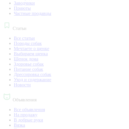
Заводчики
Приюты
Частные продавцы
Статьи
Все статьи
Породы собак
Мечтаете о щенке
Выбираем щенка
Щенок дома
Здоровье собак
Питание собак
Дрессировка собак
Уход и содержание
Новости
Объявления
Все объявления
На продажу
В добрые руки
Вязка