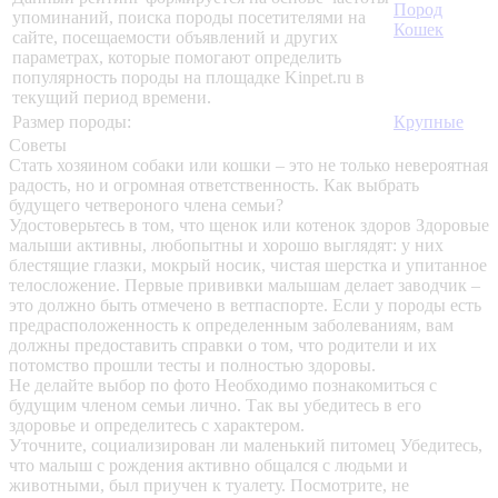
Пород
упоминаний, поиска породы посетителями на
Кошек
сайте, посещаемости объявлений и других
параметрах, которые помогают определить
популярность породы на площадке Kinpet.ru в
текущий период времени.
Размер породы:
Крупные
Советы
Стать хозяином собаки или кошки – это не только невероятная
радость, но и огромная ответственность. Как выбрать
будущего четвероного члена семьи?
Удостоверьтесь в том, что щенок или котенок здоров
Здоровые
малыши активны, любопытны и хорошо выглядят: у них
блестящие глазки, мокрый носик, чистая шерстка и упитанное
телосложение. Первые прививки малышам делает заводчик –
это должно быть отмечено в ветпаспорте. Если у породы есть
предрасположенность к определенным заболеваниям, вам
должны предоставить справки о том, что родители и их
потомство прошли тесты и полностью здоровы.
Не делайте выбор по фото
Необходимо познакомиться с
будущим членом семьи лично. Так вы убедитесь в его
здоровье и определитесь с характером.
Уточните, социализирован ли маленький питомец
Убедитесь,
что малыш с рождения активно общался с людьми и
животными, был приучен к туалету. Посмотрите, не