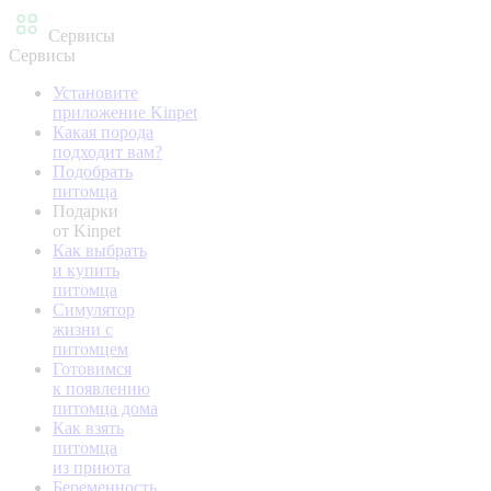
Сервисы
Сервисы
Установите
приложение Kinpet
Какая порода
подходит вам?
Подобрать
питомца
Подарки
от Kinpet
Как выбрать
и купить
питомца
Симулятор
жизни с
питомцем
Готовимся
к появлению
питомца дома
Как взять
питомца
из приюта
Беременность