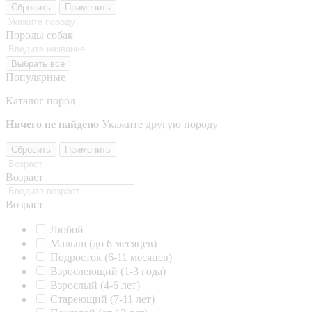
Сбросить
Применить
Породы собак
Выбрать все
Популярные
Каталог пород
Ничего не найдено
Укажите другую породу
Сбросить
Применить
Возраст
Возраст
Любой
Малыш (до 6 месяцев)
Подросток (6-11 месяцев)
Взрослеющий (1-3 года)
Взрослый (4-6 лет)
Стареющий (7-11 лет)