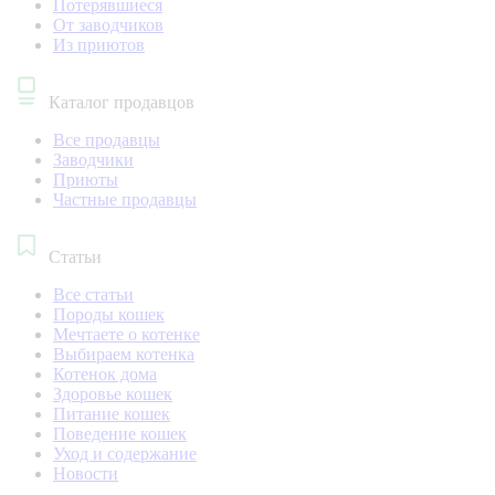
Потерявшиеся
От заводчиков
Из приютов
Каталог продавцов
Все продавцы
Заводчики
Приюты
Частные продавцы
Статьи
Все статьи
Породы кошек
Мечтаете о котенке
Выбираем котенка
Котенок дома
Здоровье кошек
Питание кошек
Поведение кошек
Уход и содержание
Новости