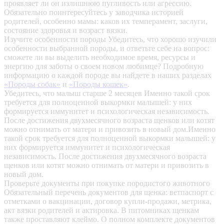
проявляет ли он излишнюю пугливость или агрессию.
Обязательно поинтересуйтесь у заводчика историей
родителей, особенно мамы: каков их темперамент, заслуги,
состояние здоровья и возраст вязки.
Изучите особенности породы
Убедитесь, что хорошо изучили
особенности выбранной породы, и ответьте себе на вопрос:
сможете ли вы выделить необходимое время, ресурсы и
энергию для заботы о своем новом любимце? Подробную
информацию о каждой породе вы найдете в наших разделах
«Породы собак»
и
«Породы кошек»
.
Убедитесь, что малыш старше 2 месяцев
Именно такой срок
требуется для полноценной выкормки малышей: у них
формируется иммунитет и психологическая независимость.
После достижения двухмесячного возраста щенков или котят
можно отнимать от матери и привозить в новый дом.Именно
такой срок требуется для полноценной выкормки малышей: у
них формируется иммунитет и психологическая
независимость. После достижения двухмесячного возраста
щенков или котят можно отнимать от матери и привозить в
новый дом.
Проверьте документы при покупке породистого животного
Обязательный перечень документов для щенка: ветпаспорт с
отметками о вакцинации, договор купли-продажи, метрика,
акт вязки родителей и актировка. В питомниках щенкам
также проставляют клеймо. О полном комплекте документов