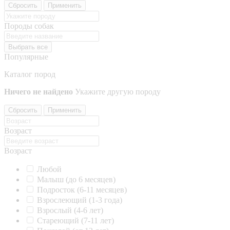
Сбросить
Применить
Породы собак
Выбрать все
Популярные
Каталог пород
Ничего не найдено
Укажите другую породу
Сбросить
Применить
Возраст
Возраст
Любой
Малыш (до 6 месяцев)
Подросток (6-11 месяцев)
Взрослеющий (1-3 года)
Взрослый (4-6 лет)
Стареющий (7-11 лет)