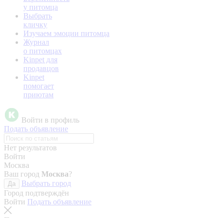
у питомца
Выбрать
кличку
Изучаем эмоции питомца
Журнал
о питомцах
Kinpet для
продавцов
Kinpet
помогает
приютам
Войти в профиль
Подать объявление
Нет результатов
Войти
Москва
Ваш город
Москва
?
Выбрать город
Да
Город подтверждён
Войти
Подать объявление