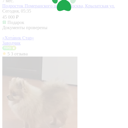
7 мес.
Подросток Померанского шпица
Москва, Крылатская ул.
Сегодня, 05:35
45 000 ₽
Подарок
Документы проверены
«Хота́вик Стар»
Заводчик
5
3 отзыва