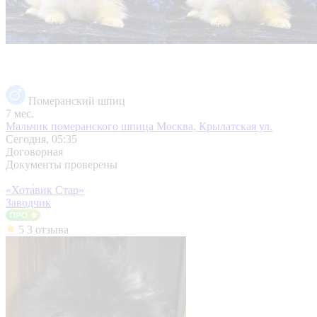
Померанский шпиц
7 мес.
Мальчик померанского шпица
Москва, Крылатская ул.
Сегодня, 05:35
Договорная
Документы проверены
«Хота́вик Стар»
Заводчик
5
3 отзыва