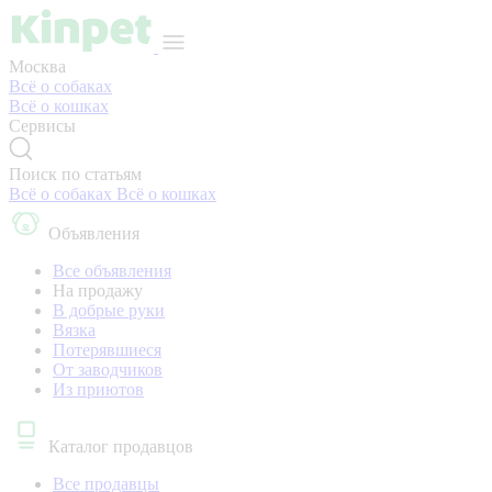
Москва
Всё о собаках
Всё о кошках
Сервисы
Поиск по статьям
Всё о собаках
Всё о кошках
Объявления
Все объявления
На продажу
В добрые руки
Вязка
Потерявшиеся
От заводчиков
Из приютов
Каталог продавцов
Все продавцы