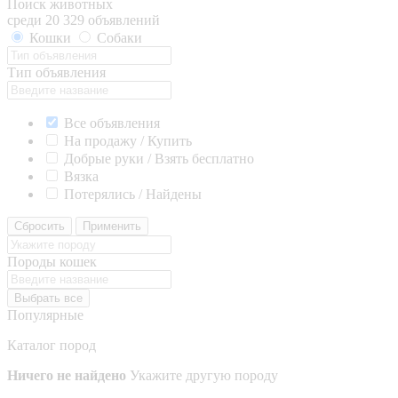
Поиск животных
среди 20 329 объявлений
Кошки
Собаки
Тип объявления
Все объявления
На продажу / Купить
Добрые руки / Взять бесплатно
Вязка
Потерялись / Найдены
Сбросить
Применить
Породы кошек
Выбрать все
Популярные
Каталог пород
Ничего не найдено
Укажите другую породу