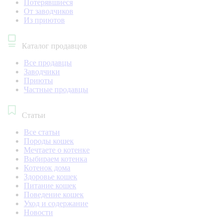
Потерявшиеся
От заводчиков
Из приютов
Каталог продавцов
Все продавцы
Заводчики
Приюты
Частные продавцы
Статьи
Все статьи
Породы кошек
Мечтаете о котенке
Выбираем котенка
Котенок дома
Здоровье кошек
Питание кошек
Поведение кошек
Уход и содержание
Новости