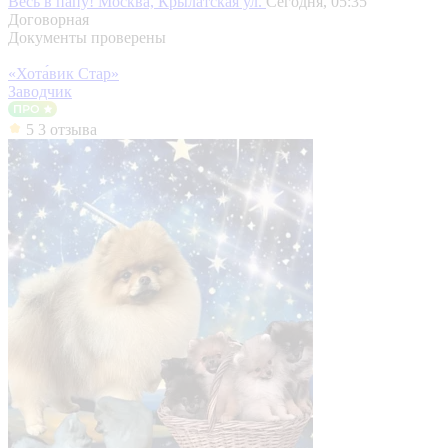
Весь в папу!
Москва, Крылатская ул.
Сегодня, 05:35
Договорная
Документы проверены
«Хота́вик Стар»
Заводчик
5
3 отзыва