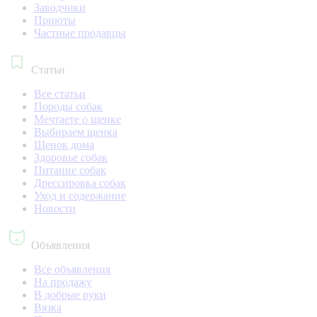
Заводчики
Приюты
Частные продавцы
Статьи
Все статьи
Породы собак
Мечтаете о щенке
Выбираем щенка
Щенок дома
Здоровье собак
Питание собак
Дрессировка собак
Уход и содержание
Новости
Объявления
Все объявления
На продажу
В добрые руки
Вязка