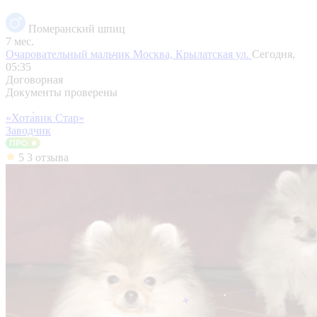
Померанский шпиц
7 мес.
Очаровательный мальчик
Москва, Крылатская ул.
Сегодня,
05:35
Договорная
Документы проверены
«Хота́вик Стар»
Заводчик
5
3 отзыва