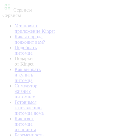
Сервисы
Сервисы
Установите
приложение Kinpet
Какая порода
подходит вам?
Подобрать
питомца
Подарки
от Kinpet
Как выбрать
и купить
питомца
Симулятор
жизни с
питомцем
Готовимся
к появлению
питомца дома
Как взять
питомца
из приюта
Беременность