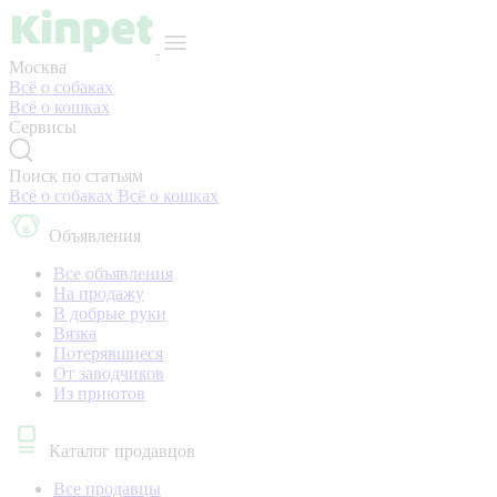
Москва
Всё о собаках
Всё о кошках
Сервисы
Поиск по статьям
Всё о собаках
Всё о кошках
Объявления
Все объявления
На продажу
В добрые руки
Вязка
Потерявшиеся
От заводчиков
Из приютов
Каталог продавцов
Все продавцы