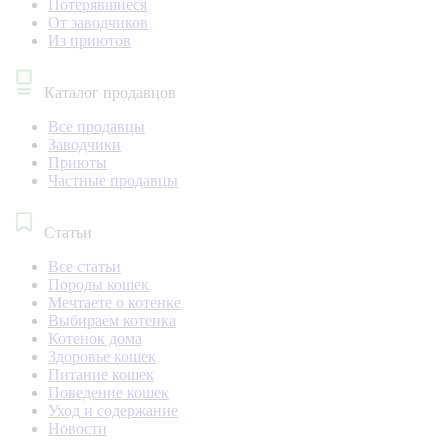
Потерявшиеся
От заводчиков
Из приютов
Каталог продавцов
Все продавцы
Заводчики
Приюты
Частные продавцы
Статьи
Все статьи
Породы кошек
Мечтаете о котенке
Выбираем котенка
Котенок дома
Здоровье кошек
Питание кошек
Поведение кошек
Уход и содержание
Новости