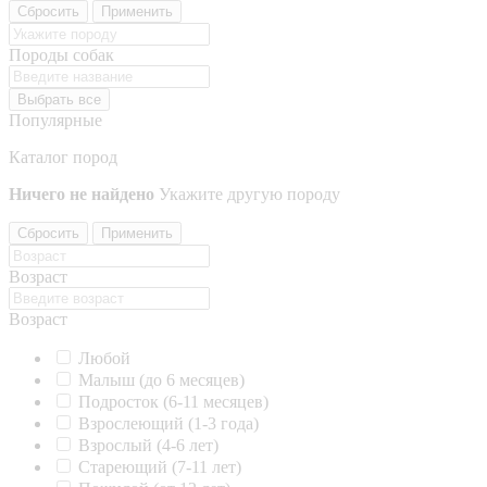
Сбросить
Применить
Породы собак
Выбрать все
Популярные
Каталог пород
Ничего не найдено
Укажите другую породу
Сбросить
Применить
Возраст
Возраст
Любой
Малыш (до 6 месяцев)
Подросток (6-11 месяцев)
Взрослеющий (1-3 года)
Взрослый (4-6 лет)
Стареющий (7-11 лет)