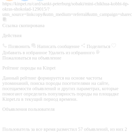
https://kinpet.ru/card/sankt-peterburg/sobaki/mini-chikhua-kobbi-tip-
okras-shokolad-129015/?
utm_source=linkcopy&utm_medium=referral&utm_campaign=sharec
Ссылка скопирована
Действия
Позвонить
Написать сообщение
Поделиться
Добавить в избранное
Удалить из избранного
Пожаловаться на объявление
Рейтинг породы на Kinpet
Данный рейтинг формируется на основе частоты
упоминаний, поиска породы посетителями на сайте,
посещаемости объявлений и других параметрах, которые
помогают определить популярность породы на площадке
Kinpet.ru в текущий период времени.
Объявления пользователя
Пользователь за все время разместил 57 объявлений, из них 2