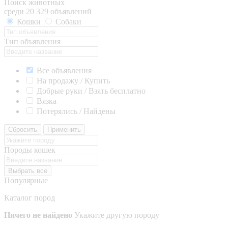
Поиск животных
среди 20 329 объявлений
Кошки
Собаки
Тип объявления
Все объявления
На продажу / Купить
Добрые руки / Взять бесплатно
Вязка
Потерялись / Найдены
Сбросить
Применить
Породы кошек
Выбрать все
Популярные
Каталог пород
Ничего не найдено
Укажите другую породу