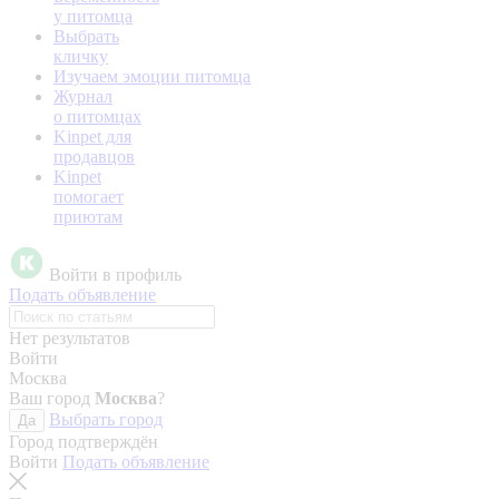
у питомца
Выбрать
кличку
Изучаем эмоции питомца
Журнал
о питомцах
Kinpet для
продавцов
Kinpet
помогает
приютам
Войти в профиль
Подать объявление
Нет результатов
Войти
Москва
Ваш город
Москва
?
Выбрать город
Да
Город подтверждён
Войти
Подать объявление