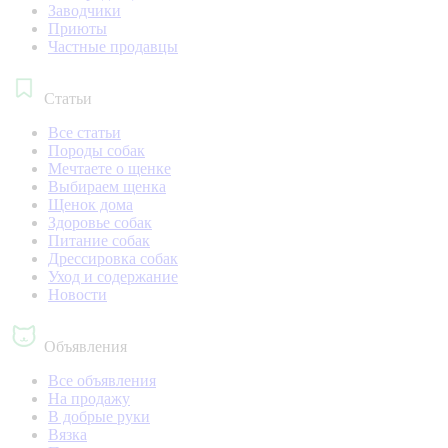
Заводчики
Приюты
Частные продавцы
Статьи
Все статьи
Породы собак
Мечтаете о щенке
Выбираем щенка
Щенок дома
Здоровье собак
Питание собак
Дрессировка собак
Уход и содержание
Новости
Объявления
Все объявления
На продажу
В добрые руки
Вязка