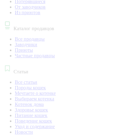
Потерявшиеся
От заводчиков
Из приютов
Каталог продавцов
Все продавцы
Заводчики
Приюты
Частные продавцы
Статьи
Все статьи
Породы кошек
Мечтаете о котенке
Выбираем котенка
Котенок дома
Здоровье кошек
Питание кошек
Поведение кошек
Уход и содержание
Новости