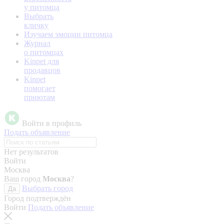
у питомца
Выбрать
кличку
Изучаем эмоции питомца
Журнал
о питомцах
Kinpet для
продавцов
Kinpet
помогает
приютам
Войти в профиль
Подать объявление
Нет результатов
Войти
Москва
Ваш город
Москва
?
Выбрать город
Да
Город подтверждён
Войти
Подать объявление