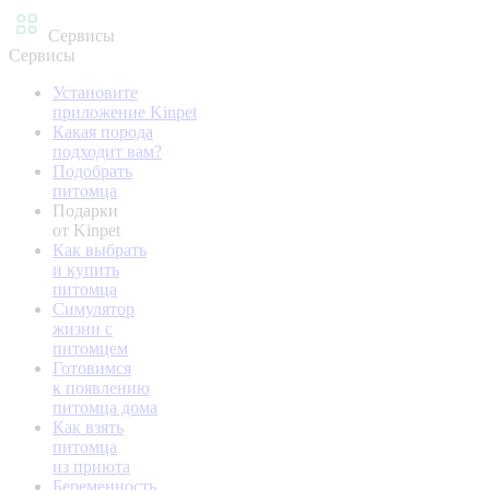
Сервисы
Сервисы
Установите
приложение Kinpet
Какая порода
подходит вам?
Подобрать
питомца
Подарки
от Kinpet
Как выбрать
и купить
питомца
Симулятор
жизни с
питомцем
Готовимся
к появлению
питомца дома
Как взять
питомца
из приюта
Беременность