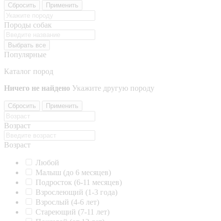
Сбросить
Применить
Породы собак
Выбрать все
Популярные
Каталог пород
Ничего не найдено
Укажите другую породу
Сбросить
Применить
Возраст
Возраст
Любой
Малыш (до 6 месяцев)
Подросток (6-11 месяцев)
Взрослеющий (1-3 года)
Взрослый (4-6 лет)
Стареющий (7-11 лет)