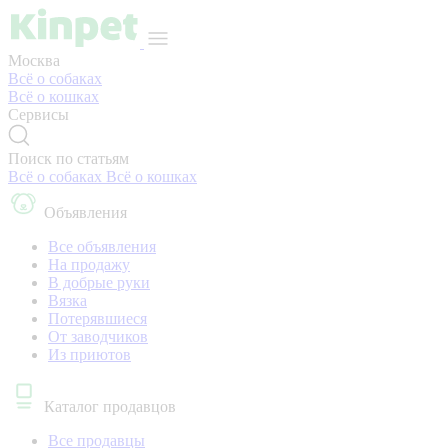
Москва
Всё о собаках
Всё о кошках
Сервисы
Поиск по статьям
Всё о собаках
Всё о кошках
Объявления
Все объявления
На продажу
В добрые руки
Вязка
Потерявшиеся
От заводчиков
Из приютов
Каталог продавцов
Все продавцы