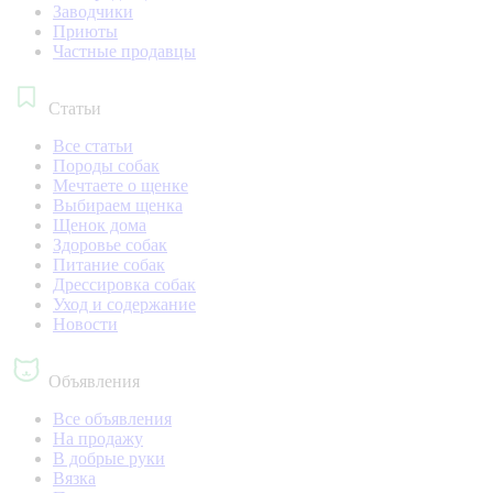
Заводчики
Приюты
Частные продавцы
Статьи
Все статьи
Породы собак
Мечтаете о щенке
Выбираем щенка
Щенок дома
Здоровье собак
Питание собак
Дрессировка собак
Уход и содержание
Новости
Объявления
Все объявления
На продажу
В добрые руки
Вязка