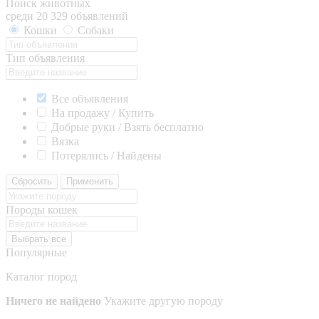
Поиск животных
среди 20 329 объявлений
Кошки
Собаки
Тип объявления
Все объявления
На продажу / Купить
Добрые руки / Взять бесплатно
Вязка
Потерялись / Найдены
Сбросить
Применить
Породы кошек
Выбрать все
Популярные
Каталог пород
Ничего не найдено
Укажите другую породу