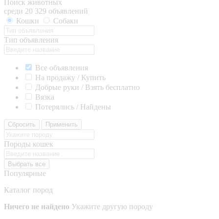
Поиск животных
среди 20 329 объявлений
Кошки
Собаки
Тип объявления
Все объявления
На продажу / Купить
Добрые руки / Взять бесплатно
Вязка
Потерялись / Найдены
Сбросить
Применить
Породы кошек
Выбрать все
Популярные
Каталог пород
Ничего не найдено
Укажите другую породу