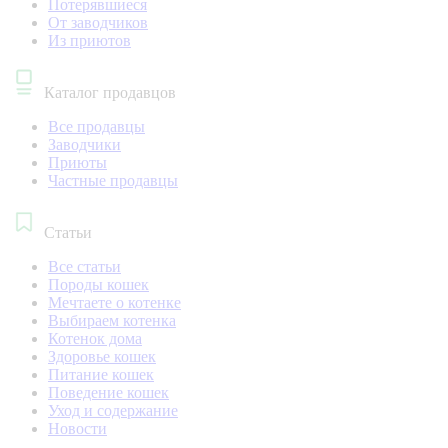
Потерявшиеся
От заводчиков
Из приютов
Каталог продавцов
Все продавцы
Заводчики
Приюты
Частные продавцы
Статьи
Все статьи
Породы кошек
Мечтаете о котенке
Выбираем котенка
Котенок дома
Здоровье кошек
Питание кошек
Поведение кошек
Уход и содержание
Новости