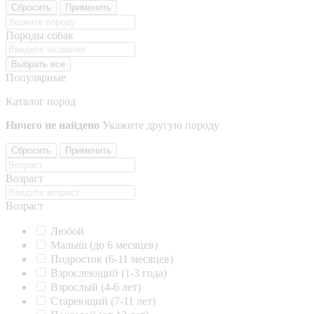
Сбросить
Применить
Породы собак
Выбрать все
Популярные
Каталог пород
Ничего не найдено
Укажите другую породу
Сбросить
Применить
Возраст
Возраст
Любой
Малыш (до 6 месяцев)
Подросток (6-11 месяцев)
Взрослеющий (1-3 года)
Взрослый (4-6 лет)
Стареющий (7-11 лет)