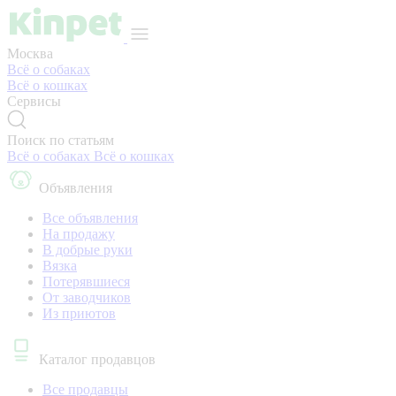
Москва
Всё о собаках
Всё о кошках
Сервисы
Поиск по статьям
Всё о собаках
Всё о кошках
Объявления
Все объявления
На продажу
В добрые руки
Вязка
Потерявшиеся
От заводчиков
Из приютов
Каталог продавцов
Все продавцы