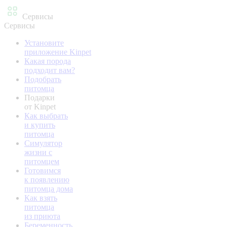
Сервисы
Сервисы
Установите
приложение Kinpet
Какая порода
подходит вам?
Подобрать
питомца
Подарки
от Kinpet
Как выбрать
и купить
питомца
Симулятор
жизни с
питомцем
Готовимся
к появлению
питомца дома
Как взять
питомца
из приюта
Беременность