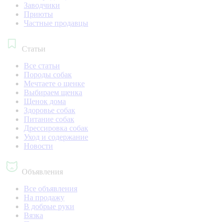
Заводчики
Приюты
Частные продавцы
Статьи
Все статьи
Породы собак
Мечтаете о щенке
Выбираем щенка
Щенок дома
Здоровье собак
Питание собак
Дрессировка собак
Уход и содержание
Новости
Объявления
Все объявления
На продажу
В добрые руки
Вязка