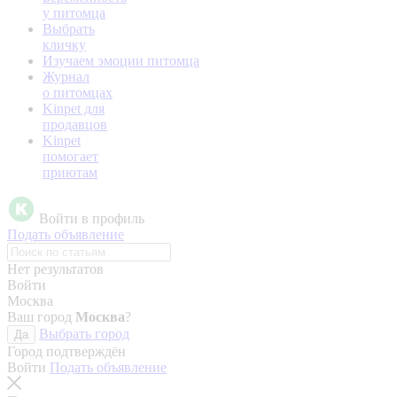
у питомца
Выбрать
кличку
Изучаем эмоции питомца
Журнал
о питомцах
Kinpet для
продавцов
Kinpet
помогает
приютам
Войти в профиль
Подать объявление
Нет результатов
Войти
Москва
Ваш город
Москва
?
Выбрать город
Да
Город подтверждён
Войти
Подать объявление