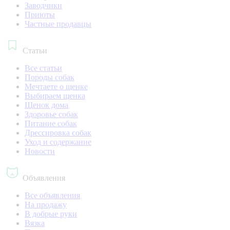
Заводчики
Приюты
Частные продавцы
Статьи
Все статьи
Породы собак
Мечтаете о щенке
Выбираем щенка
Щенок дома
Здоровье собак
Питание собак
Дрессировка собак
Уход и содержание
Новости
Объявления
Все объявления
На продажу
В добрые руки
Вязка