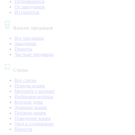
Потерявшиеся
От заводчиков
Из приютов
Каталог продавцов
Все продавцы
Заводчики
Приюты
Частные продавцы
Статьи
Все статьи
Породы кошек
Мечтаете о котенке
Выбираем котенка
Котенок дома
Здоровье кошек
Питание кошек
Поведение кошек
Уход и содержание
Новости