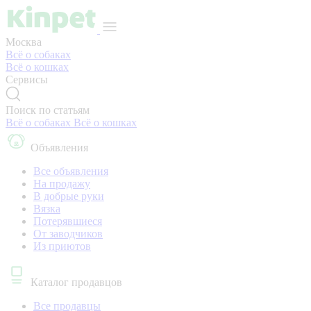
Москва
Всё о собаках
Всё о кошках
Сервисы
Поиск по статьям
Всё о собаках
Всё о кошках
Объявления
Все объявления
На продажу
В добрые руки
Вязка
Потерявшиеся
От заводчиков
Из приютов
Каталог продавцов
Все продавцы