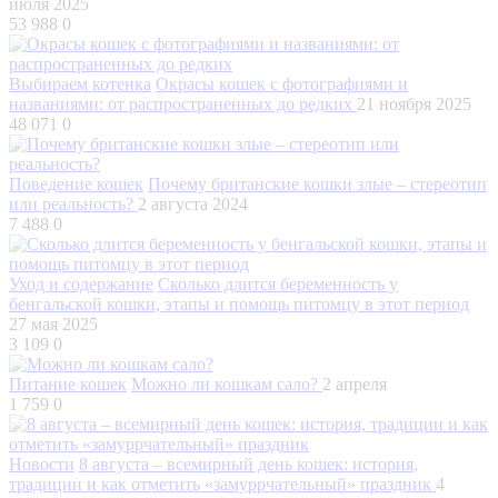
июля 2025
53 988
0
Выбираем котенка
Окрасы кошек с фотографиями и
названиями: от распространенных до редких
21 ноября 2025
48 071
0
Поведение кошек
Почему британские кошки злые – стереотип
или реальность?
2 августа 2024
7 488
0
Уход и содержание
Сколько длится беременность у
бенгальской кошки, этапы и помощь питомцу в этот период
27 мая 2025
3 109
0
Питание кошек
Можно ли кошкам сало?
2 апреля
1 759
0
Новости
8 августа – всемирный день кошек: история,
традиции и как отметить «замуррчательный» праздник
4