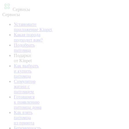
Сервисы
Сервисы
Установите
приложение Kinpet
Какая порода
подходит вам?
Подобрать
питомца
Подарки
от Kinpet
Как выбрать
и купить
питомца
Симулятор
жизни с
питомцем
Готовимся
к появлению
питомца дома
Как взять
питомца
из приюта
Беременность