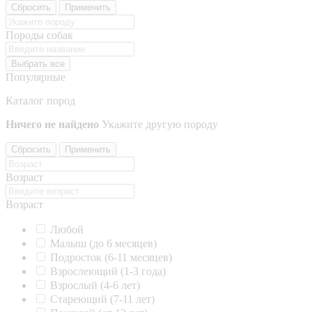
Сбросить
Применить
Породы собак
Выбрать все
Популярные
Каталог пород
Ничего не найдено
Укажите другую породу
Сбросить
Применить
Возраст
Возраст
Любой
Малыш (до 6 месяцев)
Подросток (6-11 месяцев)
Взрослеющий (1-3 года)
Взрослый (4-6 лет)
Стареющий (7-11 лет)