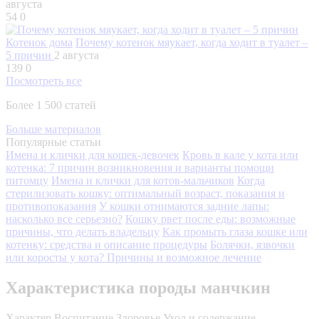
августа
54
0
Котенок дома
Почему котенок мяукает, когда ходит в туалет –
5 причин
2 августа
139
0
Посмотреть все
Более 1 500 статей
Больше материалов
Популярные статьи
Имена и клички для кошек-девочек
Кровь в кале у кота или
котенка: 7 причин возникновения и варианты помощи
питомцу
Имена и клички для котов-мальчиков
Когда
стерилизовать кошку: оптимальный возраст, показания и
противопоказания
У кошки отнимаются задние лапы:
насколько все серьезно?
Кошку рвет после еды: возможные
причины, что делать владельцу
Как промыть глаза кошке или
котенку: средства и описание процедуры
Болячки, язвочки
или коросты у кота? Причины и возможное лечение
Характеристика породы манчкин
Характер
Воспитание
Здоровье
Уход и содержание