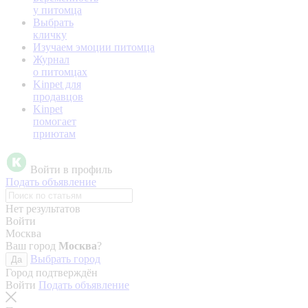
у питомца
Выбрать
кличку
Изучаем эмоции питомца
Журнал
о питомцах
Kinpet для
продавцов
Kinpet
помогает
приютам
Войти в профиль
Подать объявление
Нет результатов
Войти
Москва
Ваш город
Москва
?
Выбрать город
Да
Город подтверждён
Войти
Подать объявление