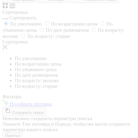
Сортировка
Сортировать
По умолчанию
По возрастанию цены
По
убыванию цены
По дате размещения
По возрасту:
моложе
По возрасту: старше
Сортировка
По умолчанию
По возрастанию цены
По убыванию цены
По дате размещения
По возрасту: моложе
По возрасту: старше
Фильтры
Подобрать питомца
Сохранить поиск
Невозможно сохранить параметры поиска
Укажите Тип питомца и Породу, чтобы мы могли сохранить
параметры вашего поиска
Понятно