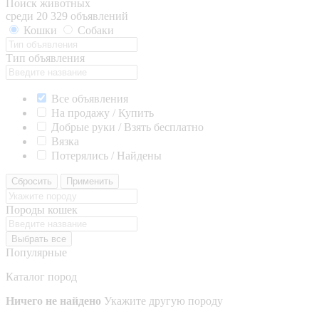
Поиск животных
среди 20 329 объявлений
Кошки
Собаки
Тип объявления
Все объявления
На продажу / Купить
Добрые руки / Взять бесплатно
Вязка
Потерялись / Найдены
Сбросить
Применить
Породы кошек
Выбрать все
Популярные
Каталог пород
Ничего не найдено
Укажите другую породу