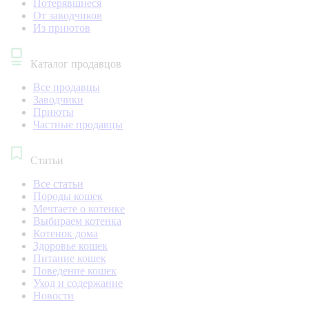
Потерявшиеся
От заводчиков
Из приютов
Каталог продавцов
Все продавцы
Заводчики
Приюты
Частные продавцы
Статьи
Все статьи
Породы кошек
Мечтаете о котенке
Выбираем котенка
Котенок дома
Здоровье кошек
Питание кошек
Поведение кошек
Уход и содержание
Новости