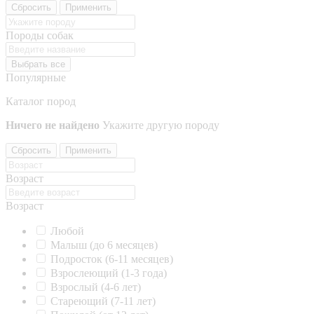
Сбросить
Применить
Породы собак
Выбрать все
Популярные
Каталог пород
Ничего не найдено
Укажите другую породу
Сбросить
Применить
Возраст
Возраст
Любой
Малыш (до 6 месяцев)
Подросток (6-11 месяцев)
Взрослеющий (1-3 года)
Взрослый (4-6 лет)
Стареющий (7-11 лет)