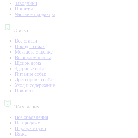
Заводчики
Приюты
Частные продавцы
Статьи
Все статьи
Породы собак
Мечтаете о щенке
Выбираем щенка
Щенок дома
Здоровье собак
Питание собак
Дрессировка собак
Уход и содержание
Новости
Объявления
Все объявления
На продажу
В добрые руки
Вязка