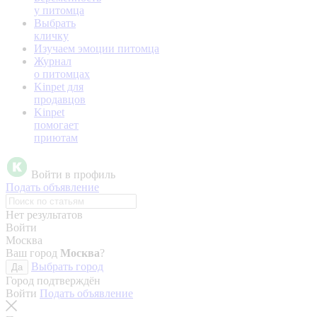
у питомца
Выбрать
кличку
Изучаем эмоции питомца
Журнал
о питомцах
Kinpet для
продавцов
Kinpet
помогает
приютам
Войти в профиль
Подать объявление
Нет результатов
Войти
Москва
Ваш город
Москва
?
Выбрать город
Да
Город подтверждён
Войти
Подать объявление