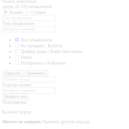
Поиск животных
среди 20 329 объявлений
Кошки
Собаки
Тип объявления
Все объявления
На продажу / Купить
Добрые руки / Взять бесплатно
Вязка
Потерялись / Найдены
Сбросить
Применить
Породы кошек
Выбрать все
Популярные
Каталог пород
Ничего не найдено
Укажите другую породу