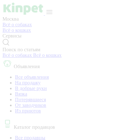
Москва
Всё о собаках
Всё о кошках
Сервисы
Поиск по статьям
Всё о собаках
Всё о кошках
Объявления
Все объявления
На продажу
В добрые руки
Вязка
Потерявшиеся
От заводчиков
Из приютов
Каталог продавцов
Все продавцы