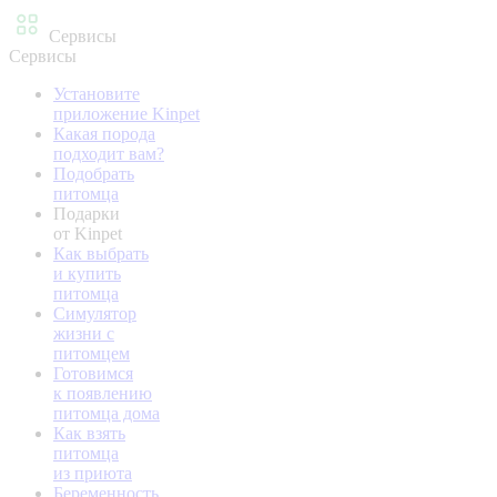
Сервисы
Сервисы
Установите
приложение Kinpet
Какая порода
подходит вам?
Подобрать
питомца
Подарки
от Kinpet
Как выбрать
и купить
питомца
Симулятор
жизни с
питомцем
Готовимся
к появлению
питомца дома
Как взять
питомца
из приюта
Беременность