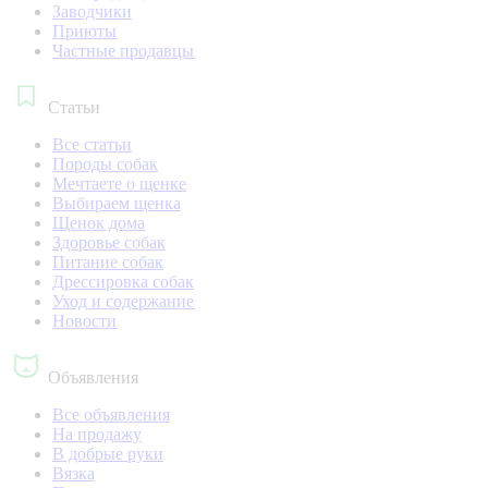
Заводчики
Приюты
Частные продавцы
Статьи
Все статьи
Породы собак
Мечтаете о щенке
Выбираем щенка
Щенок дома
Здоровье собак
Питание собак
Дрессировка собак
Уход и содержание
Новости
Объявления
Все объявления
На продажу
В добрые руки
Вязка