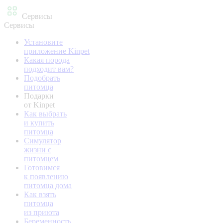
Сервисы
Сервисы
Установите
приложение Kinpet
Какая порода
подходит вам?
Подобрать
питомца
Подарки
от Kinpet
Как выбрать
и купить
питомца
Симулятор
жизни с
питомцем
Готовимся
к появлению
питомца дома
Как взять
питомца
из приюта
Беременность