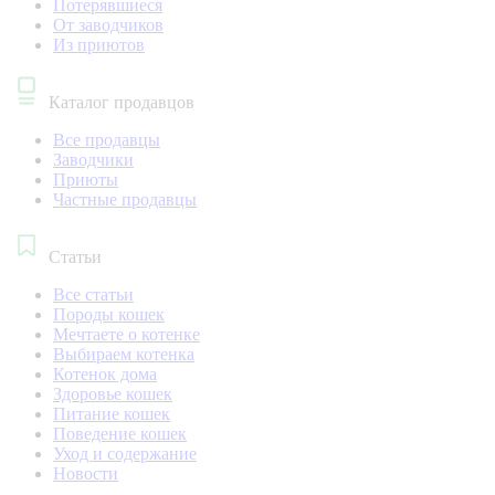
Потерявшиеся
От заводчиков
Из приютов
Каталог продавцов
Все продавцы
Заводчики
Приюты
Частные продавцы
Статьи
Все статьи
Породы кошек
Мечтаете о котенке
Выбираем котенка
Котенок дома
Здоровье кошек
Питание кошек
Поведение кошек
Уход и содержание
Новости