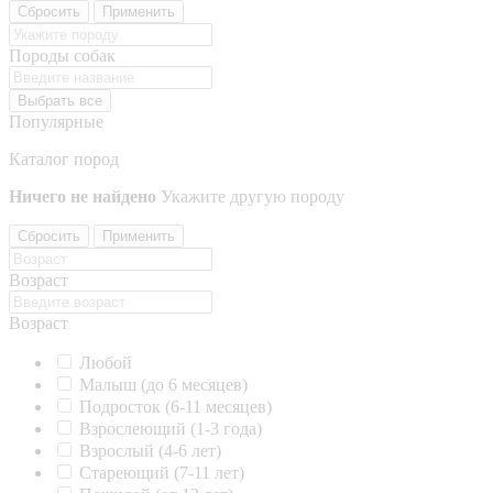
Сбросить
Применить
Породы собак
Выбрать все
Популярные
Каталог пород
Ничего не найдено
Укажите другую породу
Сбросить
Применить
Возраст
Возраст
Любой
Малыш (до 6 месяцев)
Подросток (6-11 месяцев)
Взрослеющий (1-3 года)
Взрослый (4-6 лет)
Стареющий (7-11 лет)