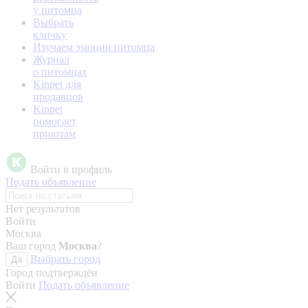
у питомца
Выбрать
кличку
Изучаем эмоции питомца
Журнал
о питомцах
Kinpet для
продавцов
Kinpet
помогает
приютам
Войти в профиль
Подать объявление
Нет результатов
Войти
Москва
Ваш город
Москва
?
Выбрать город
Да
Город подтверждён
Войти
Подать объявление