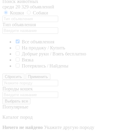
Поиск животных
среди 20 329 объявлений
Кошки
Собаки
Тип объявления
Все объявления
На продажу / Купить
Добрые руки / Взять бесплатно
Вязка
Потерялись / Найдены
Сбросить
Применить
Породы кошек
Выбрать все
Популярные
Каталог пород
Ничего не найдено
Укажите другую породу