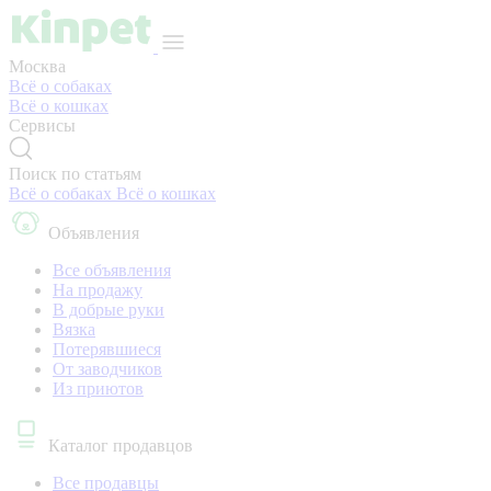
Москва
Всё о собаках
Всё о кошках
Сервисы
Поиск по статьям
Всё о собаках
Всё о кошках
Объявления
Все объявления
На продажу
В добрые руки
Вязка
Потерявшиеся
От заводчиков
Из приютов
Каталог продавцов
Все продавцы